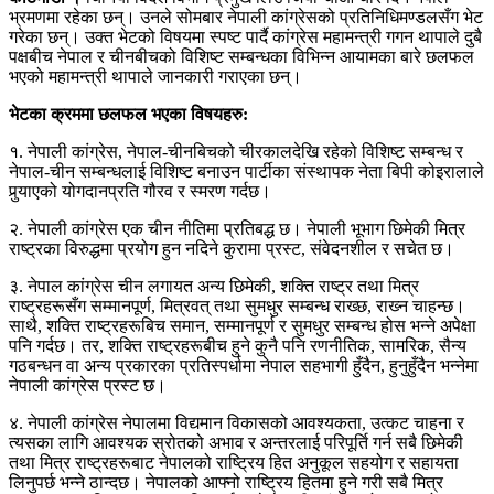
भ्रमणमा रहेका छन्। उनले सोमबार नेपाली कांग्रेसको प्रतिनिधिमण्डलसँग भेट
गरेका छन्। उक्त भेटको विषयमा स्पष्ट पार्दै कांग्रेस महामन्त्री गगन थापाले दुबै
पक्षबीच नेपाल र चीनबीचको विशिष्ट सम्बन्धका विभिन्‍न आयामका बारे छलफल
भएको महामन्त्री थापाले जानकारी गराएका छन्।
भेटका क्रममा छलफल भएका विषयहरु:
१. नेपाली कांग्रेस, नेपाल-चीनबिचको चीरकालदेखि रहेको विशिष्ट सम्बन्ध र
नेपाल-चीन सम्बन्धलाई विशिष्ट बनाउन पार्टीका संस्थापक नेता बिपी कोइरालाले
पुर्‍याएको योगदानप्रति गौरव र स्मरण गर्दछ।
२. नेपाली कांग्रेस एक चीन नीतिमा प्रतिबद्ध छ। नेपाली भूभाग छिमेकी मित्र
राष्ट्रका विरुद्धमा प्रयोग हुन नदिने कुरामा प्रस्ट, संवेदनशील र सचेत छ।
३. नेपाल कांग्रेस चीन लगायत अन्य छिमेकी, शक्ति राष्ट्र तथा मित्र
राष्ट्रहरूसँग सम्मानपूर्ण, मित्रवत् तथा सुमधुर सम्बन्ध राख्छ, राख्‍न चाहन्छ।
साथै, शक्ति राष्ट्रहरूबिच समान, सम्मानपूर्ण र सुमधुर सम्बन्ध होस भन्ने अपेक्षा
पनि गर्दछ। तर, शक्ति राष्ट्रहरूबीच हुने कुनै पनि रणनीतिक, सामरिक, सैन्य
गठबन्धन वा अन्य प्रकारका प्रतिस्पर्धामा नेपाल सहभागी हुँदैन, हुनुहुँदैन भन्नेमा
नेपाली कांग्रेस प्रस्ट छ।
४. नेपाली कांग्रेस नेपालमा विद्यमान विकासको आवश्यकता, उत्कट चाहना र
त्यसका लागि आवश्यक स्रोतको अभाव र अन्तरलाई परिपूर्ति गर्न सबै छिमेकी
तथा मित्र राष्ट्रहरूबाट नेपालको राष्ट्रिय हित अनुकूल सहयोग र सहायता
लिनुपर्छ भन्ने ठान्दछ। नेपालको आफ्नो राष्ट्रिय हितमा हुने गरी सबै मित्र