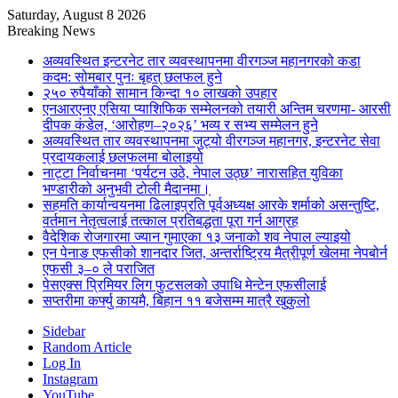
Saturday, August 8 2026
Breaking News
अव्यवस्थित इन्टरनेट तार व्यवस्थापनमा वीरगञ्ज महानगरको कडा
कदम: सोमबार पुनः बृहत् छलफल हुने
२५० रुपैयाँको सामान किन्दा १० लाखको उपहार
एनआरएनए एसिया प्याशिफिक सम्मेलनको तयारी अन्तिम चरणमा- आरसी
दीपक कंडेल, ‘आरोहण–२०२६’ भव्य र सभ्य सम्मेलन हुने
अव्यवस्थित तार व्यवस्थापनमा जुट्यो वीरगञ्ज महानगर, इन्टरनेट सेवा
प्रदायकलाई छलफलमा बोलाइयो
नाट्टा निर्वाचनमा ‘पर्यटन उठे, नेपाल उठ्छ’ नारासहित युविका
भण्डारीको अनुभवी टोली मैदानमा।
सहमति कार्यान्वयनमा ढिलाइप्रति पूर्वअध्यक्ष आरके शर्माको असन्तुष्टि,
वर्तमान नेतृत्वलाई तत्काल प्रतिबद्धता पूरा गर्न आग्रह
वैदेशिक रोजगारमा ज्यान गुमाएका १३ जनाको शव नेपाल ल्याइयो
एन पेनाङ एफसीको शानदार जित, अन्तर्राष्ट्रिय मैत्रीपूर्ण खेलमा नेपबोर्न
एफसी ३–० ले पराजित
पेसएक्स प्रिमियर लिग फुटसलको उपाधि मेन्टेन एफसीलाई
सप्तरीमा कर्फ्यु कायमै, बिहान ११ बजेसम्म मात्रै खुकुलो
Sidebar
Random Article
Log In
Instagram
YouTube