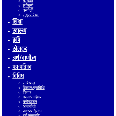
गण्डकी
लुम्बिनी
कर्णाली
सुदुरपस्चिम
शिक्षा
स्वास्थ्य
कृषि
खेलकुद
अर्थ/वाणीज्य
पत्र-पत्रिका
विविध
राशिफल
विज्ञान/प्राविधि
विचार
कला/साहित्य
मनोरञ्जन
अन्तर्वार्ता
पत्र-पत्रिका
धर्म/संस्कृति