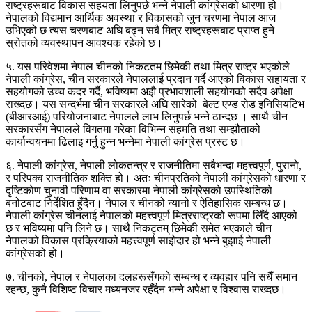
राष्ट्रहरूबाट विकास सहयता लिनुपर्छ भन्ने नेपाली कांग्रेसको धारणा हो।
नेपालको विद्यमान आर्थिक अवस्था र विकासको जुन चरणमा नेपाल आज
उभिएको छ त्यस चरणबाट अघि बढ्न सबै मित्र राष्ट्रहरूबाट प्राप्त हुने
स्रोतको व्यवस्थापन आवश्यक रहेको छ।
५. यस परिवेशमा नेपाल चीनको निकटतम छिमेकी तथा मित्र राष्ट्र भएकोले
नेपाली कांग्रेस, चीन सरकारले नेपाललाई प्रदान गर्दै आएको विकास सहायता र
सहयोगको उच्च कदर गर्दै, भविष्यमा अझै प्रभावशाली सहयोगको सदैव अपेक्षा
राख्दछ। यस सन्दर्भमा चीन सरकारले अघि सारेको बेल्ट एण्ड रोड इनिसियटिभ
(बीआरआई) परियोजनाबाट नेपालले लाभ लिनुपर्छ भन्ने ठान्दछ । साथै चीन
सरकारसँग नेपालले विगतमा गरेका विभिन्न सहमति तथा सम्झौताको
कार्यान्वयनमा ढिलाइ गर्नु हुन्‍न भन्‍नेमा नेपाली कांग्रेस प्रस्ट छ।
६. नेपाली कांग्रेस, नेपाली लोकतन्त्र र राजनीतिमा सबैभन्दा महत्त्वपूर्ण, पुरानो,
र परिपक्व राजनीतिक शक्ति हो। अतः चीनप्रतिको नेपाली कांग्रेसको धारणा र
दृष्टिकोण चुनावी परिणाम वा सरकारमा नेपाली कांग्रेसको उपस्थितिको
बनोटबाट निर्देशित हुँदैन। नेपाल र चीनको न्यानो र ऐतिहासिक सम्बन्ध छ।
नेपाली कांग्रेस चीनलाई नेपालको महत्त्वपूर्ण मित्रराष्ट्रको रूपमा लिँदै आएको
छ र भविष्यमा पनि लिने छ। साथै निकट्तम् छिमेकी समेत भएकाले चीन
नेपालको विकास प्रक्रियाको महत्त्वपूर्ण साझेदार हो भन्ने बुझाई नेपाली
कांग्रेसको हो।
७. चीनको, नेपाल र नेपालका दलहरूसँगको सम्बन्ध र व्यवहार पनि सधैँ समान
रहन्छ, कुनै विशिष्ट विचार मध्यनजर रहँदैन भन्‍ने अपेक्षा र विश्वास राख्दछ।