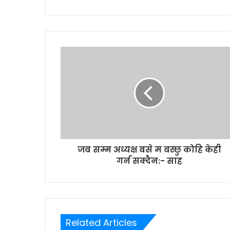
r
y
o
u
r
E
m
a
i
l
a
d
d
r
जब सम्म अध्यक्ष बसे म बस्छु कोहि केही
e
गर्न सक्दैन:- साह
s
s
Related Articles