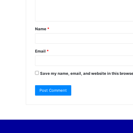
e
n
t
Name
*
*
Email
*
Save my name, email, and website in this browse