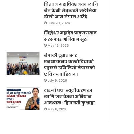
चितवन महाधिवेशनका लागि
नेत्र केसी नेतृत्वको मलेसिया
टोली आज नेपाल आउँदै
June 20, 2026
सिद्धेश्वर महादेव प्राङ्गणबाट
सरसफाइ अभियान सुरु
May 12, 2026
नेपाली दूतावास र
एनआरएनए कम्बोडियाको
पहलले उजिलियो नेपालको
छवि कम्बोडियामा
July 9, 2026
दाइजो प्रथा न्यूनीकरणका
लागि जनचेतना अभियान
आवश्यक : हिरामती कुश्वाहा
May 6, 2026