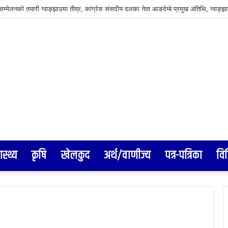
ास्थ्य
कृषि
खेलकुद
अर्थ/वाणीज्य
पत्र-पत्रिका
वि