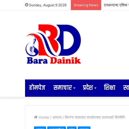
Sunday, August 9 2026
Breaking News
होमपेज
समाचार
प्रदेश
शिक्षा
स्व
Home
/
अपराध
/
बिरगंज यातायात कार्यालयमा दलालको बिगबिगि