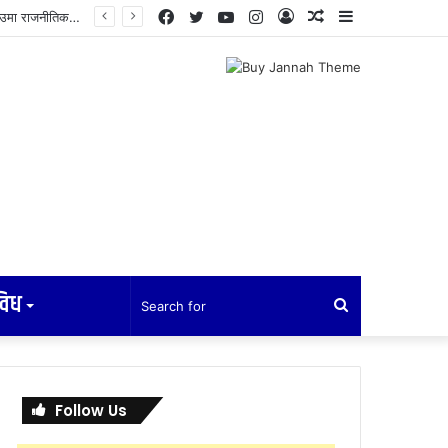
Facebook
Twitter
YouTube
Instagram
Log
Random
Sidebar
नाट्टा अध्यक्षमा युविका भण्डारी र महासचिवमा कृष्णप्रसाद ढकालको उम्मेदवारीप्रती ब्याबसायीको भरोसा,युवा ऊर्जा र अनुभवी नेतृत्वको जोडी
In
Article
विध
Search
for
Follow Us