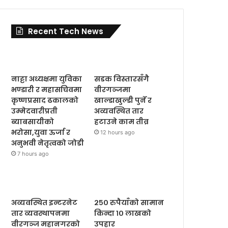
Recent Tech News
नाट्टा अध्यक्षमा युविका
सडक विस्तारसँगै
भण्डारी र महासचिवमा
वीरगञ्जमा
कृष्णप्रसाद ढकालको
खाल्डाखुल्डी पुर्ने र
उम्मेदवारीप्रती
अव्यवस्थित तार
ब्याबसायीको
हटाउने काम तीव्र
भरोसा,युवा ऊर्जा र
12 hours ago
अनुभवी नेतृत्वको जोडी
7 hours ago
अव्यवस्थित इन्टरनेट
२५० रुपैयाँको सामान
तार व्यवस्थापनमा
किन्दा १० लाखको
वीरगञ्ज महानगरको
उपहार