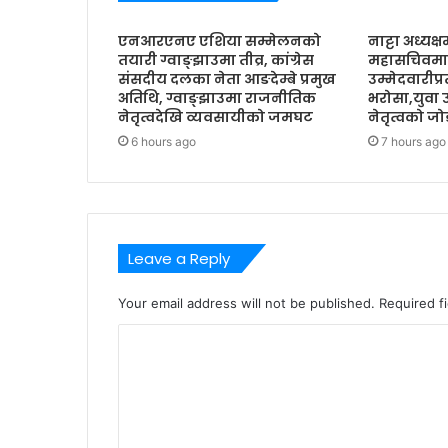
एनआरएनए एशिया सम्मेलनको
नाट्टा अध्यक्
तयारी ग्वाङ्झाउमा तीव्र, कांग्रेस
महासचिवमा 
संसदीय दलका नेता आङदेम्बे प्रमुख
उम्मेदवारीप्
अतिथि, ग्वाङ्झाउमा राजनीतिक
भरोसा,युवा 
नेतृत्वदेखि व्यवसायीको जमघट
नेतृत्वको जो
6 hours ago
7 hours ago
Leave a Reply
Your email address will not be published.
Required f
C
o
m
m