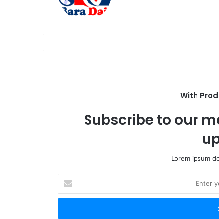
e
b
s
i
t
e
With Prod
Subscribe to our ma
up
Lorem ipsum dol
E
n
t
e