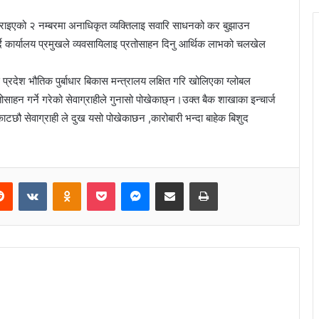
त गराइएको २ नम्बरमा अनाधिकृत व्यक्तिलाइ सवारि साधनको कर बुझाउन
दै कार्यालय प्रमुखले व्यवसायिलाइ प्रतोसाहन दिनु आर्थिक लाभको चलखेल
्रदेश भौतिक पुर्बाधार बिकास मन्त्रालय लक्षित गरि खोलिएका ग्लोबल
तोसाहन गर्ने गरेको सेवाग्राहीले गुनासो पोखेकाछ्न।उक्त बैक शाखाका इन्चार्ज
ाटछौ सेवाग्राही ले दुख यसो पोखेकाछन ,कारोबारी भन्दा बाहेक बिशुद
Reddit
VKontakte
Odnoklassniki
Pocket
Messenger
Share via Email
Print