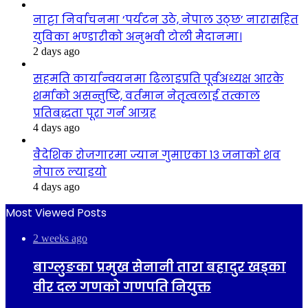
नाट्टा निर्वाचनमा ‘पर्यटन उठे, नेपाल उठ्छ’ नारासहित
युविका भण्डारीको अनुभवी टोली मैदानमा।
2 days ago
सहमति कार्यान्वयनमा ढिलाइप्रति पूर्वअध्यक्ष आरके
शर्माको असन्तुष्टि, वर्तमान नेतृत्वलाई तत्काल
प्रतिबद्धता पूरा गर्न आग्रह
4 days ago
वैदेशिक रोजगारमा ज्यान गुमाएका १३ जनाको शव
नेपाल ल्याइयो
4 days ago
Most Viewed Posts
2 weeks ago
बाग्लुङका प्रमुख सेनानी तारा बहादुर खड्का
वीर दल गणको गणपति नियुक्त