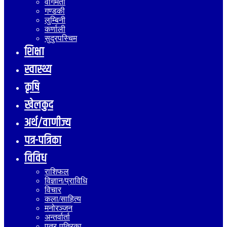
वागमती
गण्डकी
लुम्बिनी
कर्णाली
सुदुरपस्चिम
शिक्षा
स्वास्थ्य
कृषि
खेलकुद
अर्थ/वाणीज्य
पत्र-पत्रिका
विविध
राशिफल
विज्ञान/प्राविधि
विचार
कला/साहित्य
मनोरञ्जन
अन्तर्वार्ता
पत्र-पत्रिका