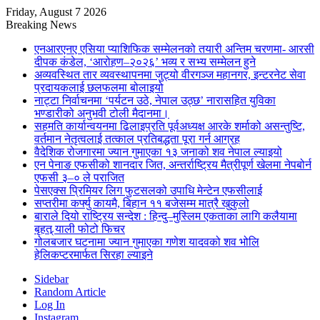
Friday, August 7 2026
Breaking News
एनआरएनए एसिया प्याशिफिक सम्मेलनको तयारी अन्तिम चरणमा- आरसी
दीपक कंडेल, ‘आरोहण–२०२६’ भव्य र सभ्य सम्मेलन हुने
अव्यवस्थित तार व्यवस्थापनमा जुट्यो वीरगञ्ज महानगर, इन्टरनेट सेवा
प्रदायकलाई छलफलमा बोलाइयो
नाट्टा निर्वाचनमा ‘पर्यटन उठे, नेपाल उठ्छ’ नारासहित युविका
भण्डारीको अनुभवी टोली मैदानमा।
सहमति कार्यान्वयनमा ढिलाइप्रति पूर्वअध्यक्ष आरके शर्माको असन्तुष्टि,
वर्तमान नेतृत्वलाई तत्काल प्रतिबद्धता पूरा गर्न आग्रह
वैदेशिक रोजगारमा ज्यान गुमाएका १३ जनाको शव नेपाल ल्याइयो
एन पेनाङ एफसीको शानदार जित, अन्तर्राष्ट्रिय मैत्रीपूर्ण खेलमा नेपबोर्न
एफसी ३–० ले पराजित
पेसएक्स प्रिमियर लिग फुटसलको उपाधि मेन्टेन एफसीलाई
सप्तरीमा कर्फ्यु कायमै, बिहान ११ बजेसम्म मात्रै खुकुलो
बाराले दियो राष्ट्रिय सन्देश : हिन्दु–मुस्लिम एकताका लागि कलैयामा
बृहत् र्‍याली फोटो फिचर
गोलबजार घटनामा ज्यान गुमाएका गणेश यादवको शव भोलि
हेलिकप्टरमार्फत सिरहा ल्याइने
Sidebar
Random Article
Log In
Instagram