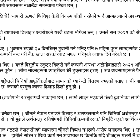
नि लामो समयसम्म नआउँदा समस्यामा परेका छन् ।
छि धेरै व्यापारी ऋणले थिचिएर केही विकल्प बाँकी नरहेको भन्दै आत्महत्याको अवस्
 व्यापारमा ढिलाइ र अवरोधको यस्तै घटना भोगेका छन् । उनले सन् २०२१ को सेप्टेम
िए ।
। भुक्तान भएको २० दिनभित्र ढुवानी गर्ने भनिए पनि ७ महिना पुग्न लाग्दासमेत 
ारण कम्पनी बन्द गरी बैंक खाता सरकारबाट जफत गरिएको जवाफ दिने गरेको छ ।
गेका थिए । यस्तै विद्युतीय स्कुटर बिक्री गर्ने कम्पनी आस्था अटोमोबाइलले २०२
पाल पुगेन । सीमा नाकाहरूमा ब्याट्रीका धेरै टुक्राहरू हराए । अब व्यवसायहरूले पैस
्रेष्ठले चिनियाँ आपूर्तिकर्ताबाट सामानको ग्यारेन्टी वितरण नभएको बताए । चीन
को छ, जसको प्रमुख कारण ढिलाइ ढिलो हुनु हो ।
तातोपानी र रसुवागढी नाका)मा छन् । लामो लाइन भएकाले छिटो ढुवानीका लागि पर
त बनेका छन् । चीनले नेपाल पठाउने ढिलाइ र असफलताले पनि चिनियाँ अर्थतन्त्र पू
हो । यो मुद्दाले अर्थतन्त्र र विशेषगरी चिनियाँ कम्पनीहरूको बिग्रँदै गएको आर्थि
राज भट्टले नेपालसँगको व्यापारमा चीनले निष्पक्ष नभएको आरोप लगाएका थिए । उ
ो छ । हामीले सोच्न र छिटो कार्य गर्न आवश्यक छ किनकि यदि चीजहरू यसरी नै चलिर