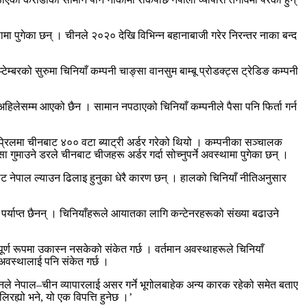
थामा पुगेका छन् । चीनले २०२० देखि विभिन्न बहानाबाजी गरेर निरन्तर नाका बन्द
्बरको सुरुमा चिनियाँ कम्पनी चाङ्सा वानसुम बाम्बू प्रोडक्ट्स ट्रेडिङ कम्पनी
अहिलेसम्म आएको छैन । सामान नपठाएको चिनियाँ कम्पनीले पैसा पनि फिर्ता गर्न
१ अप्रिलमा चीनबाट ४०० वटा ब्याट्री अर्डर गरेको थियो । कम्पनीका सञ्चालक
ा गुमाउने डरले चीनबाट चीजहरू अर्डर गर्दा सोच्नुपर्ने अवस्थामा पुगेका छन् ।
बाट नेपाल ल्याउन ढिलाइ हुनुका धेरै कारण छन् । हालको चिनियाँ नीतिअनुसार
्याप्त छैनन् । चिनियाँहरूले आयातका लागि कन्टेनरहरूको संख्या बढाउने
र्ण रूपमा उकास्न नसकेको संकेत गर्छ । वर्तमान अवस्थाहरूले चिनियाँ
क अवस्थालाई पनि संकेत गर्छ ।
नले नेपाल–चीन व्यापारलाई असर गर्ने भूगोलबाहेक अन्य कारक रहेको समेत बताए
ह्यो भने, यो एक विपत्ति हुनेछ ।’