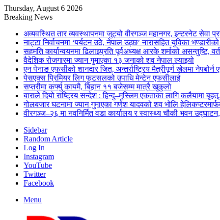
Thursday, August 6 2026
Breaking News
अव्यवस्थित तार व्यवस्थापनमा जुट्यो वीरगञ्ज महानगर, इन्टरनेट सेव
नाट्टा निर्वाचनमा ‘पर्यटन उठे, नेपाल उठ्छ’ नारासहित युविका भण्डारीक
सहमति कार्यान्वयनमा ढिलाइप्रति पूर्वअध्यक्ष आरके शर्माको असन्तुष्टि, वर्
वैदेशिक रोजगारमा ज्यान गुमाएका १३ जनाको शव नेपाल ल्याइयो
एन पेनाङ एफसीको शानदार जित, अन्तर्राष्ट्रिय मैत्रीपूर्ण खेलमा नेपबोर
पेसएक्स प्रिमियर लिग फुटसलको उपाधि मेन्टेन एफसीलाई
सप्तरीमा कर्फ्यु कायमै, बिहान ११ बजेसम्म मात्रै खुकुलो
बाराले दियो राष्ट्रिय सन्देश : हिन्दु–मुस्लिम एकताका लागि कलैयामा बृहत्
गोलबजार घटनामा ज्यान गुमाएका गणेश यादवको शव भोलि हेलिकप्टरमार्फत
वीरगञ्ज–२६ मा नवनिर्मित वडा कार्यालय र स्वास्थ्य चौकी भवन उद्घाटन, 
Sidebar
Random Article
Log In
Instagram
YouTube
Twitter
Facebook
Menu