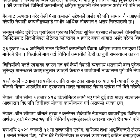
। धेरै व्यापारीले चिनियाँ कम्पनीलाई अग्रिम भुक्तानी गरेर सामान अर्डर गरे प
बैंकबाट ऋणदान गरेर केही पैसा कमाउने उद्देश्यले अर्डर गरे पनि सामान नै नआएप
गरेपछि नेपाली कम्पनीहरूलाई गम्भीर आर्थिक नोक्सान र असर निम्त्याएको छ।
सनमुन मल्टि ट्रेडिङ प्रालिका प्रबन्ध निर्देशक सुनिल प्रसाद लेखकले चीनसँगको
लिमिटेडबाट डिस्पोजेबल लेटेक्स ग्लोब्सका ५ हजार बक्स आयात अर्डर गरेका थ
२३ हजार ५०० अमेरिकी डलर चिनियाँ कम्पनीको बैंकमा अग्रिम रुपमा पठाएका थिए 
मानेको छैन । फिर्ताको माग गर्दा चिनियाँ कम्पनीले केही कानुनी समस्याका क
चिनियाँको यस्तै रवैयाका कारण गत वर्ष कैयौं नेपाली व्यवसाय धरासायी बन्न पु
सुरेन्द्र मानन्धरले बताएअनुसार ब्याट्री केरुङ र तातोपानी नाकासम्म पुगे पनि ने
यस्तै अर्को घटनामा घरायसीका लागि सजावटका सामान आयात गर्ने व्यापारी अनुप श
चीनले दिनमा आठदेखि दश ट्रकसम्म मात्रै नाकाबाट नेपाल प्रवेश गर्न दिने गरे
नेपाल–चीन सीमा १ हजार ४१४ किलोमिटर लामो भए पनि दुई वटा मात्र सञ्चालन (
आश्वासन दिए पनि तिनीहरू योजना कार्यान्वयन गर्न असफल भएका छन् ।
नेपाल–चीन सीमामा चीनले ट्रक र कन्टेनर रोकेपछि नेपालका व्यापारीहरु चिन्ति
अर्थतन्त्रको मेरुदण्ड भए पनि चिनियाँ एसएमईहरूको अवस्था राम्रो छैन भन्ने पनि 
यसअघि २०२१ जनवरी १९ मा तत्कालीन उद्योग, वाणिज्य तथा आपूर्तिमन्त्री लेख
। उनले भनेका थिए, ‘चीन धेरै गैरजिम्मेवार छ जसले व्यापारलाई कठिन बनाइरहेक