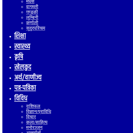
मधेस
वागमती
गण्डकी
लुम्बिनी
कर्णाली
सुदुरपस्चिम
शिक्षा
स्वास्थ्य
कृषि
खेलकुद
अर्थ/वाणीज्य
पत्र-पत्रिका
विविध
राशिफल
विज्ञान/प्राविधि
विचार
कला/साहित्य
मनोरञ्जन
अन्तर्वार्ता