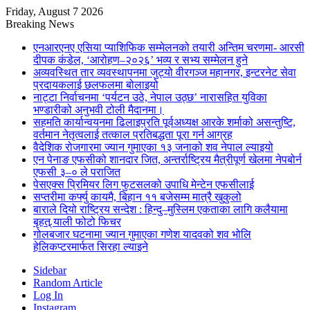
Friday, August 7 2026
Breaking News
एनआरएनए एसिया प्याशिफिक सम्मेलनको तयारी अन्तिम चरणमा- आरसी
दीपक कंडेल, ‘आरोहण–२०२६’ भव्य र सभ्य सम्मेलन हुने
अव्यवस्थित तार व्यवस्थापनमा जुट्यो वीरगञ्ज महानगर, इन्टरनेट सेवा
प्रदायकलाई छलफलमा बोलाइयो
नाट्टा निर्वाचनमा ‘पर्यटन उठे, नेपाल उठ्छ’ नारासहित युविका
भण्डारीको अनुभवी टोली मैदानमा।
सहमति कार्यान्वयनमा ढिलाइप्रति पूर्वअध्यक्ष आरके शर्माको असन्तुष्टि,
वर्तमान नेतृत्वलाई तत्काल प्रतिबद्धता पूरा गर्न आग्रह
वैदेशिक रोजगारमा ज्यान गुमाएका १३ जनाको शव नेपाल ल्याइयो
एन पेनाङ एफसीको शानदार जित, अन्तर्राष्ट्रिय मैत्रीपूर्ण खेलमा नेपबोर्न
एफसी ३–० ले पराजित
पेसएक्स प्रिमियर लिग फुटसलको उपाधि मेन्टेन एफसीलाई
सप्तरीमा कर्फ्यु कायमै, बिहान ११ बजेसम्म मात्रै खुकुलो
बाराले दियो राष्ट्रिय सन्देश : हिन्दु–मुस्लिम एकताका लागि कलैयामा
बृहत् र्‍याली फोटो फिचर
गोलबजार घटनामा ज्यान गुमाएका गणेश यादवको शव भोलि
हेलिकप्टरमार्फत सिरहा ल्याइने
Sidebar
Random Article
Log In
Instagram