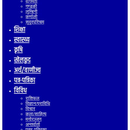
वागमती
गण्डकी
लुम्बिनी
कर्णाली
सुदुरपस्चिम
शिक्षा
स्वास्थ्य
कृषि
खेलकुद
अर्थ/वाणीज्य
पत्र-पत्रिका
विविध
राशिफल
विज्ञान/प्राविधि
विचार
कला/साहित्य
मनोरञ्जन
अन्तर्वार्ता
पत्र-पत्रिका