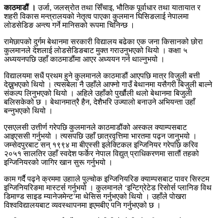
काठमाडौं ।
उर्जा, जलस्रोत तथा सिँचाइ, भौतिक पूर्वाधार तथा यातायात र
शहरी विकास मन्त्रालयको नेतृत्व पाएका कुलमान घिसिङलाई नेपालमा
लोडसेडिङ अन्त्य गर्ने मानिसको रूपमा चिनिन्छ ।
रामेछापको दुर्गम बेथानमा सरकारी विद्यालय बढेका एक जना किसानको छोरा
कुलमानले देशलाई लोडसेडिङबाट मुक्त गराउनुभएको थियो । कक्षा ५
अध्ययनपछि उहाँ काठमाडौंमा आएर अध्ययन गर्न थाल्नुभयो ।
विद्यालयमा सधैं प्रथम हुने कुलमानले काठमाडौं आएपछि मात्र विजुली बत्ती
देख्नुभएको थियो । त्यसबेला नै उहाँले आफ्नो गाउँ बेथानमा यसैगरी बिजुली बाल्ने
संकल्प लिनुभएको थियो । अहिले उहाँको पुर्खौली थलो बेथानमा बिजुली
बलिसकेको छ । बेथानमात्रै हैन, देशैभरि उज्यालो बनाउने अभियन्ता उहाँ
बन्नुभएको थियो ।
एसएलसी उत्तीर्ण गरेपछि कुलमानले काठमाडौंको अस्कल क्याम्पसबाट
आइएससी गर्नुभयो । त्यसपछि उहाँ छात्रवृत्तिमा भारतमा पढ्न जानुभयो ।
जम्सेदपुरबाट सन् १९९४ मा बीएस्सी इलेक्टिकल इन्जिनियर गरेपछि करिव
२०५१ सालतिर उहाँ स्वदेश फर्केर नेपाल विद्युत् प्राधिकरणमा सातौं तहको
इन्जिनियरको जागिर खान सुरू गर्नुभयो ।
काम गर्दै पढ्ने क्रममा उहााले पुल्चोक इन्जिनियरिङ क्याम्पसबाट पावर सिस्टम
इन्जिनियरिङमा मास्टर्स गर्नुभयो । कुलमानले ‘इन्टिग्रेटेड रिसोर्स प्लानिङ विथ
डिमाण्ड साइड म्यानेजमेन्ट’मा थेसिस गर्नुभएको थियो । उहाँले पोखरा
विश्वविद्यालयबाट व्यवस्थापनमा इएमबीए पनि गर्नुभएको छ ।