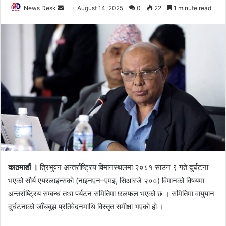
News Desk
S
August 14, 2025
0
22
1 minute read
e
n
d
a
n
e
m
a
i
l
काठमाडौं ।
त्रिभुवन अन्तर्राष्ट्रिय विमानस्थलमा २०८१ साउन ९ गते दुर्घटना
भएको सौर्य एयरलाइन्सको (नाइनएन–एमइ, सिआरजे २००) विमानको विषयमा
अन्तर्राष्ट्रिय सम्बन्ध तथा पर्यटन समितिमा छलफल भएको छ । समितिमा वायुयान
दुर्घटनाको जाँचबुझ प्रतिवेदनमाथि विस्तृत समीक्षा भएको हो ।