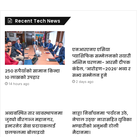
Recent Tech News
एनआरएनए एसिया
प्याशिफिक सम्मेलनको तयारी
अन्तिम चरणमा- आरसी दीपक
कंडेल, ‘आरोहण–२०२६’ भव्य र
२५० रुपैयाँको सामान किन्दा
सभ्य सम्मेलन हुने
१० लाखको उपहार
2 days ago
14 hours ago
अव्यवस्थित तार व्यवस्थापनमा
नाट्टा निर्वाचनमा ‘पर्यटन उठे,
जुट्यो वीरगञ्ज महानगर,
नेपाल उठ्छ’ नारासहित युविका
इन्टरनेट सेवा प्रदायकलाई
भण्डारीको अनुभवी टोली
छलफलमा बोलाइयो
मैदानमा।