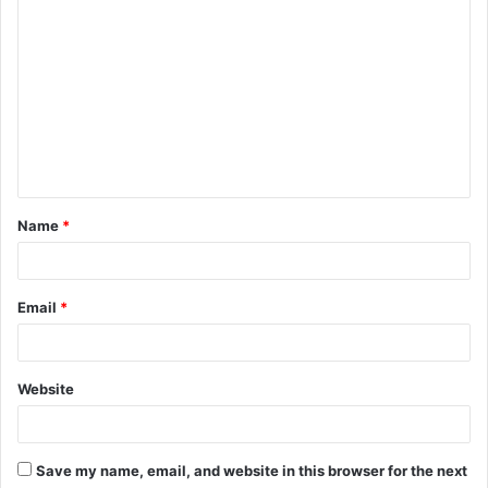
C
o
m
m
e
n
t
Name
*
*
Email
*
Website
Save my name, email, and website in this browser for the next