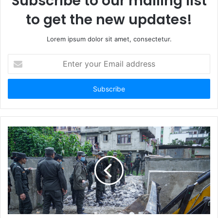
Subscribe to our mailing list
to get the new updates!
Lorem ipsum dolor sit amet, consectetur.
E
n
t
e
r
y
o
u
r
E
m
a
i
l
a
d