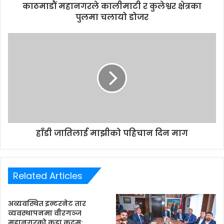
d
काठमाडौं महानगरले कालीमाटी र कुलेश्वर क्षेत्रका
r
पुलमा चलायो डोजर
e
s
s
हाँडी जातिलाई माझीको पहिचान दिन माग
Related Articles
अव्यवस्थित इन्टरनेट तार
व्यवस्थापनमा वीरगञ्ज
महानगरको कडा कदम: