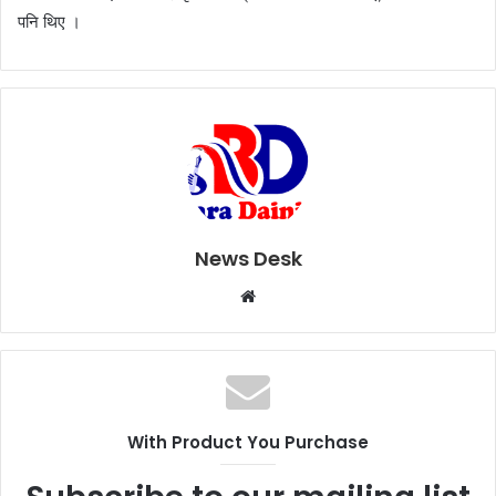
पनि थिए ।
News Desk
W
e
b
s
i
t
With Product You Purchase
e