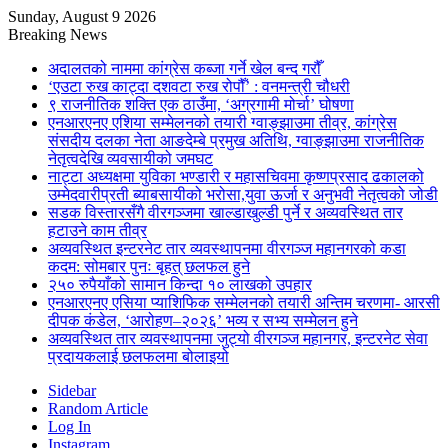
Sunday, August 9 2026
Breaking News
अदालतको नाममा कांग्रेस कब्जा गर्ने खेल बन्द गरौँ
‘एउटा रुख काट्दा दशवटा रुख रोपौँ’ : वनमन्त्री चौधरी
९ राजनीतिक शक्ति एक ठाउँमा, ‘अग्रगामी मोर्चा’ घोषणा
एनआरएनए एशिया सम्मेलनको तयारी ग्वाङ्झाउमा तीव्र, कांग्रेस
संसदीय दलका नेता आङदेम्बे प्रमुख अतिथि, ग्वाङ्झाउमा राजनीतिक
नेतृत्वदेखि व्यवसायीको जमघट
नाट्टा अध्यक्षमा युविका भण्डारी र महासचिवमा कृष्णप्रसाद ढकालको
उम्मेदवारीप्रती ब्याबसायीको भरोसा,युवा ऊर्जा र अनुभवी नेतृत्वको जोडी
सडक विस्तारसँगै वीरगञ्जमा खाल्डाखुल्डी पुर्ने र अव्यवस्थित तार
हटाउने काम तीव्र
अव्यवस्थित इन्टरनेट तार व्यवस्थापनमा वीरगञ्ज महानगरको कडा
कदम: सोमबार पुनः बृहत् छलफल हुने
२५० रुपैयाँको सामान किन्दा १० लाखको उपहार
एनआरएनए एसिया प्याशिफिक सम्मेलनको तयारी अन्तिम चरणमा- आरसी
दीपक कंडेल, ‘आरोहण–२०२६’ भव्य र सभ्य सम्मेलन हुने
अव्यवस्थित तार व्यवस्थापनमा जुट्यो वीरगञ्ज महानगर, इन्टरनेट सेवा
प्रदायकलाई छलफलमा बोलाइयो
Sidebar
Random Article
Log In
Instagram