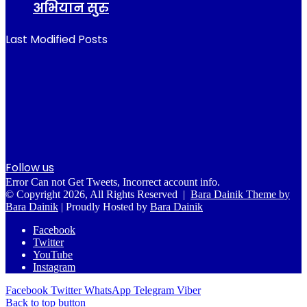
अभियान सुरु
Last Modified Posts
Follow us
Error Can not Get Tweets, Incorrect account info.
© Copyright 2026, All Rights Reserved |
Bara Dainik Theme by
Bara Dainik
| Proudly Hosted by
Bara Dainik
Facebook
Twitter
YouTube
Instagram
Facebook
Twitter
WhatsApp
Telegram
Viber
Back to top button