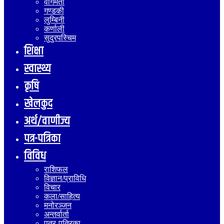
वागमती
गण्डकी
लुम्बिनी
कर्णाली
सुदुरपस्चिम
शिक्षा
स्वास्थ्य
कृषि
खेलकुद
अर्थ/वाणीज्य
पत्र-पत्रिका
विविध
राशिफल
विज्ञान/प्राविधि
विचार
कला/साहित्य
मनोरञ्जन
अन्तर्वार्ता
पत्र-पत्रिका