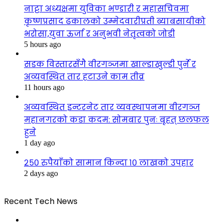
नाट्टा अध्यक्षमा युविका भण्डारी र महासचिवमा
कृष्णप्रसाद ढकालको उम्मेदवारीप्रती ब्याबसायीको
भरोसा,युवा ऊर्जा र अनुभवी नेतृत्वको जोडी
5 hours ago
सडक विस्तारसँगै वीरगञ्जमा खाल्डाखुल्डी पुर्ने र
अव्यवस्थित तार हटाउने काम तीव्र
11 hours ago
अव्यवस्थित इन्टरनेट तार व्यवस्थापनमा वीरगञ्ज
महानगरको कडा कदम: सोमबार पुनः बृहत् छलफल
हुने
1 day ago
२५० रुपैयाँको सामान किन्दा १० लाखको उपहार
2 days ago
Recent Tech News