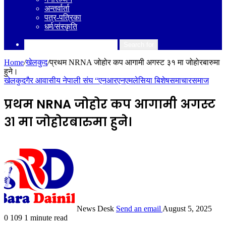
अन्तर्वार्ता
पत्र-पत्रिका
धर्म/संस्कृति
Search for
Home
/
खेलकुद
/
प्रथम NRNA जोहोर कप आगामी अगस्ट ३१ मा जोहोरबारुमा
हुने।
खेलकुद
गैर आवासीय नेपाली संघ “एनआरएनए
मलेसिया बिशेष
समाचार
समाज
प्रथम NRNA जोहोर कप आगामी अगस्ट
३१ मा जोहोरबारुमा हुने।
News Desk
Send an email
August 5, 2025
0
109
1 minute read