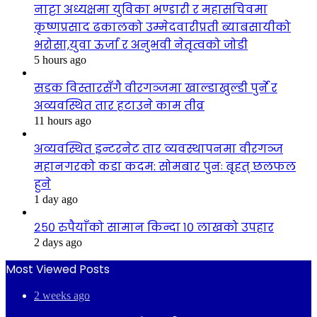
नाट्टा अध्यक्षमा युविका भण्डारी र महासचिवमा
कृष्णप्रसाद ढकालको उम्मेदवारीप्रती ब्याबसायीको
भरोसा,युवा ऊर्जा र अनुभवी नेतृत्वको जोडी
5 hours ago
सडक विस्तारसँगै वीरगञ्जमा खाल्डाखुल्डी पुर्ने र
अव्यवस्थित तार हटाउने काम तीव्र
11 hours ago
अव्यवस्थित इन्टरनेट तार व्यवस्थापनमा वीरगञ्ज
महानगरको कडा कदम: सोमबार पुनः बृहत् छलफल
हुने
1 day ago
२५० रुपैयाँको सामान किन्दा १० लाखको उपहार
2 days ago
Most Viewed Posts
2 weeks ago