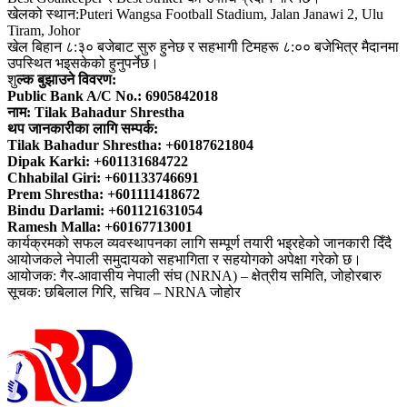
खेलको स्थान:Puteri Wangsa Football Stadium, Jalan Janawi 2, Ulu
Tiram, Johor
खेल बिहान ८:३० बजेबाट सुरु हुनेछ र सहभागी टिमहरू ८:०० बजेभित्र मैदानमा
उपस्थित भइसकेको हुनुपर्नेछ।
शु
ल्क बुझाउने विवरण:
Public Bank A/C No.: 6905842018
नाम: Tilak Bahadur Shrestha
थप जानकारीका लागि सम्पर्क:
Tilak Bahadur Shrestha: +60187621804
Dipak Karki: +601131684722
Chhabilal Giri: +601133746691
Prem Shrestha: +601111418672
Bindu Darlami: +601121631054
Ramesh Malla: +60167713001
कार्यक्रमको सफल व्यवस्थापनका लागि सम्पूर्ण तयारी भइरहेको जानकारी दिँदै
आयोजकले नेपाली समुदायको सहभागिता र सहयोगको अपेक्षा गरेको छ।
आयोजक: गैर-आवासीय नेपाली संघ (NRNA) – क्षेत्रीय समिति, जोहोरबारु
सूचक: छबिलाल गिरि, सचिव – NRNA जोहोर