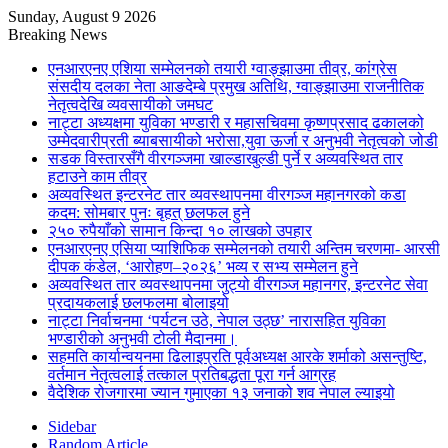
Sunday, August 9 2026
Breaking News
एनआरएनए एशिया सम्मेलनको तयारी ग्वाङ्झाउमा तीव्र, कांग्रेस
संसदीय दलका नेता आङदेम्बे प्रमुख अतिथि, ग्वाङ्झाउमा राजनीतिक
नेतृत्वदेखि व्यवसायीको जमघट
नाट्टा अध्यक्षमा युविका भण्डारी र महासचिवमा कृष्णप्रसाद ढकालको
उम्मेदवारीप्रती ब्याबसायीको भरोसा,युवा ऊर्जा र अनुभवी नेतृत्वको जोडी
सडक विस्तारसँगै वीरगञ्जमा खाल्डाखुल्डी पुर्ने र अव्यवस्थित तार
हटाउने काम तीव्र
अव्यवस्थित इन्टरनेट तार व्यवस्थापनमा वीरगञ्ज महानगरको कडा
कदम: सोमबार पुनः बृहत् छलफल हुने
२५० रुपैयाँको सामान किन्दा १० लाखको उपहार
एनआरएनए एसिया प्याशिफिक सम्मेलनको तयारी अन्तिम चरणमा- आरसी
दीपक कंडेल, ‘आरोहण–२०२६’ भव्य र सभ्य सम्मेलन हुने
अव्यवस्थित तार व्यवस्थापनमा जुट्यो वीरगञ्ज महानगर, इन्टरनेट सेवा
प्रदायकलाई छलफलमा बोलाइयो
नाट्टा निर्वाचनमा ‘पर्यटन उठे, नेपाल उठ्छ’ नारासहित युविका
भण्डारीको अनुभवी टोली मैदानमा।
सहमति कार्यान्वयनमा ढिलाइप्रति पूर्वअध्यक्ष आरके शर्माको असन्तुष्टि,
वर्तमान नेतृत्वलाई तत्काल प्रतिबद्धता पूरा गर्न आग्रह
वैदेशिक रोजगारमा ज्यान गुमाएका १३ जनाको शव नेपाल ल्याइयो
Sidebar
Random Article