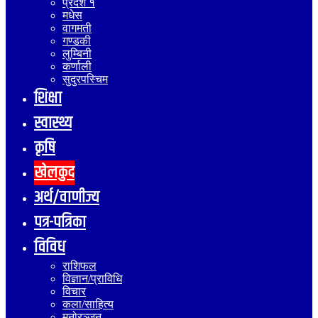
प्रदेश १
मधेस
वागमती
गण्डकी
लुम्बिनी
कर्णाली
सुदुरपस्चिम
शिक्षा
स्वास्थ्य
कृषि
खेलकुद
अर्थ/वाणीज्य
पत्र-पत्रिका
विविध
राशिफल
विज्ञान/प्राविधि
विचार
कला/साहित्य
मनोरञ्जन