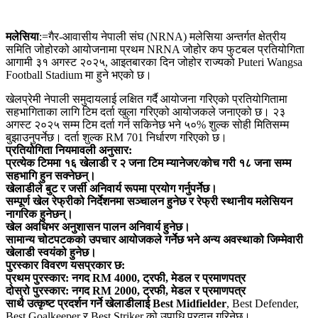
मलेसिया
:=गैर-आवासीय नेपाली संघ (NRNA) मलेसिया अन्तर्गत क्षेत्रीय
समिति जोहोरको आयोजनामा प्रथम NRNA जोहोर कप फुटबल प्रतियोगिता
आगामी ३१ अगस्ट २०२५, आइतबारका दिन जोहोर राज्यको Puteri Wangsa
Football Stadium मा हुने भएको छ।
खेलप्रेमी नेपाली समुदायलाई लक्षित गर्दै आयोजना गरिएको प्रतियोगितामा
सहभागिताका लागि टिम दर्ता खुला गरिएको आयोजकले जनाएको छ। २३
अगस्ट २०२५ सम्म टिम दर्ता गर्न सकिनेछ भने ५०% शुल्क सोही मितिसम्म
बुझाउनुपर्नेछ। दर्ता शुल्क RM 701 निर्धारण गरिएको छ।
प्रतियोगिता नियमावली अनुसार:
प्रत्येक टिममा १६ खेलाडी र २ जना टिम म्यानेजर/कोच गरी १८ जना सम्म
सहभागि हुन सक्नेछन्।
खेलाडीले बुट र जर्सी अनिवार्य रूपमा प्रयोग गर्नुपर्नेछ।
सम्पूर्ण खेल रेफ्रीको निर्देशनमा सञ्चालन हुनेछ र रेफ्री स्थानीय मलेसियन
नागरिक हुनेछन्।
खेल अवधिभर अनुशासन पालन अनिवार्य हुनेछ।
सामान्य चोटपटकको उपचार आयोजकले गर्नेछ भने अन्य अवस्थाको जिम्मेवारी
खेलाडी स्वयंको हुनेछ।
पुरस्कार विवरण यसप्रकार छ:
प्रथम पुरस्कार: नगद RM 4000, ट्रफी, मेडल र प्रमाणपत्र
दोस्रो पुरस्कार: नगद RM 2000, ट्रफी, मेडल र प्रमाणपत्र
साथै उत्कृष्ट प्रदर्शन गर्ने खेलाडीलाई Best Midfielder
, Best Defender,
Best Goalkeeper र Best Striker को उपाधि प्रदान गरिनेछ।