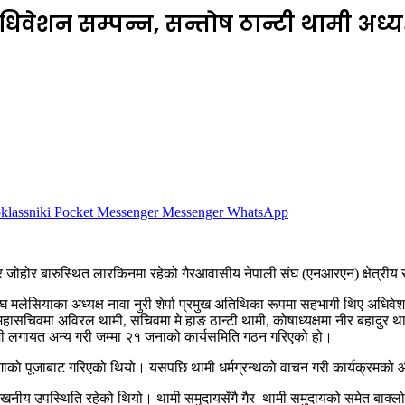
ेशन सम्पन्न, सन्तोष ठान्टी थामी अध्यक्
lassniki
Pocket
Messenger
Messenger
WhatsApp
ोहोर बारुस्थित लारकिनमा रहेको गैरआवासीय नेपाली संघ (एनआरएन) क्षेत्रीय
घ मलेसियाका अध्यक्ष नावा नुरी शेर्पा प्रमुख अतिथिका रूपमा सहभागी थिए अधिवे
 महासचिवमा अविरल थामी, सचिवमा मे हाङ ठान्टी थामी, कोषाध्यक्षमा नीर बहादु
ामी लगायत अन्य गरी जम्मा २१ जनाको कार्यसमिति गठन गरिएको हो।
न ढुंगाको पूजाबाट गरिएको थियो। यसपछि थामी धर्मग्रन्थको वाचन गरी कार्यक्र
खनीय उपस्थिति रहेको थियो। थामी समुदायसँगै गैर–थामी समुदायको समेत बाक्लो स