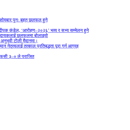
सोमबार पुनः बृहत् छलफल हुने
पक कंडेल, ‘आरोहण–२०२६’ भव्य र सभ्य सम्मेलन हुने
ा प्रदायकलाई छलफलमा बोलाइयो
ो अनुभवी टोली मैदानमा।
तमान नेतृत्वलाई तत्काल प्रतिबद्धता पूरा गर्न आग्रह
्न एफसी ३–० ले पराजित