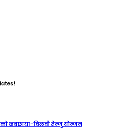
dates!
दलको छत्रछाया-विलवी तेन्जु योन्जन