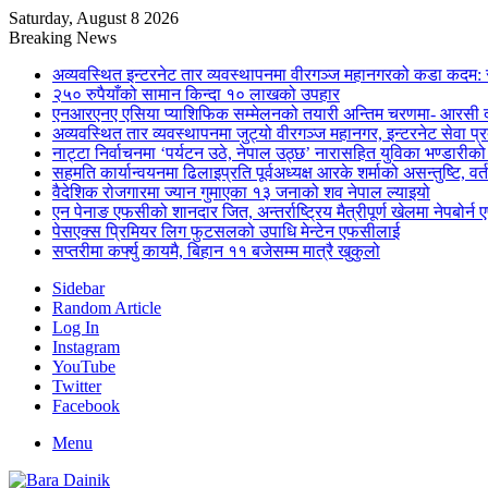
Saturday, August 8 2026
Breaking News
अव्यवस्थित इन्टरनेट तार व्यवस्थापनमा वीरगञ्ज महानगरको कडा कदम: 
२५० रुपैयाँको सामान किन्दा १० लाखको उपहार
एनआरएनए एसिया प्याशिफिक सम्मेलनको तयारी अन्तिम चरणमा- आरसी दी
अव्यवस्थित तार व्यवस्थापनमा जुट्यो वीरगञ्ज महानगर, इन्टरनेट सेव
नाट्टा निर्वाचनमा ‘पर्यटन उठे, नेपाल उठ्छ’ नारासहित युविका भण्डारीक
सहमति कार्यान्वयनमा ढिलाइप्रति पूर्वअध्यक्ष आरके शर्माको असन्तुष्टि, वर्
वैदेशिक रोजगारमा ज्यान गुमाएका १३ जनाको शव नेपाल ल्याइयो
एन पेनाङ एफसीको शानदार जित, अन्तर्राष्ट्रिय मैत्रीपूर्ण खेलमा नेपबोर
पेसएक्स प्रिमियर लिग फुटसलको उपाधि मेन्टेन एफसीलाई
सप्तरीमा कर्फ्यु कायमै, बिहान ११ बजेसम्म मात्रै खुकुलो
Sidebar
Random Article
Log In
Instagram
YouTube
Twitter
Facebook
Menu