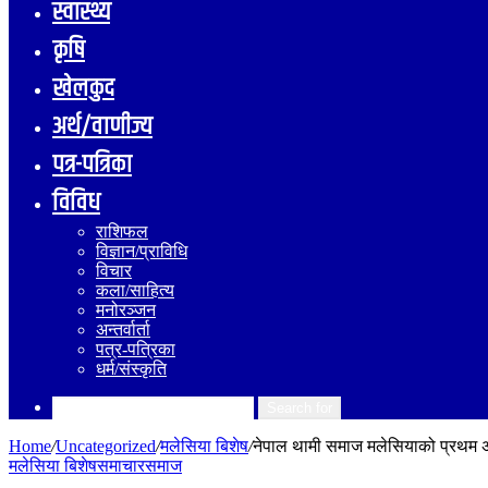
स्वास्थ्य
कृषि
खेलकुद
अर्थ/वाणीज्य
पत्र-पत्रिका
विविध
राशिफल
विज्ञान/प्राविधि
विचार
कला/साहित्य
मनोरञ्जन
अन्तर्वार्ता
पत्र-पत्रिका
धर्म/संस्कृति
Search for
Home
/
Uncategorized
/
मलेसिया बिशेष
/
नेपाल थामी समाज मलेसियाको प्रथम अधिव
मलेसिया बिशेष
समाचार
समाज