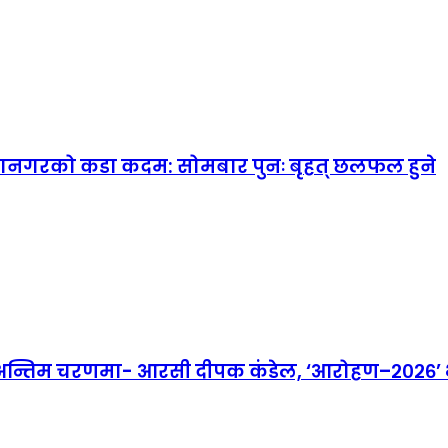
महानगरको कडा कदम: सोमबार पुनः बृहत् छलफल हुने
तिम चरणमा- आरसी दीपक कंडेल, ‘आरोहण–२०२६’ भव्