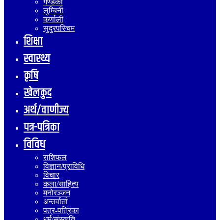
गण्डकी
लुम्बिनी
कर्णाली
सुदुरपस्चिम
शिक्षा
स्वास्थ्य
कृषि
खेलकुद
अर्थ/वाणीज्य
पत्र-पत्रिका
विविध
राशिफल
विज्ञान/प्राविधि
विचार
कला/साहित्य
मनोरञ्जन
अन्तर्वार्ता
पत्र-पत्रिका
धर्म/संस्कृति