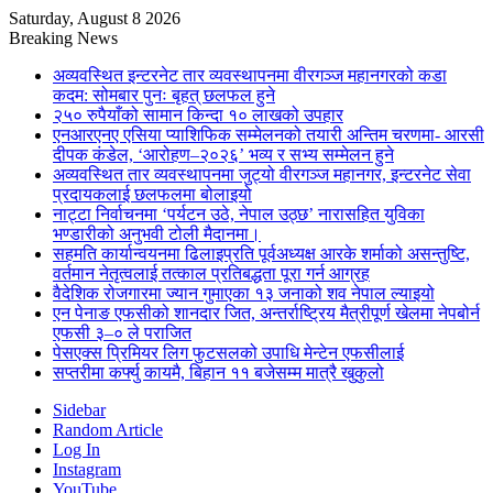
Saturday, August 8 2026
Breaking News
अव्यवस्थित इन्टरनेट तार व्यवस्थापनमा वीरगञ्ज महानगरको कडा
कदम: सोमबार पुनः बृहत् छलफल हुने
२५० रुपैयाँको सामान किन्दा १० लाखको उपहार
एनआरएनए एसिया प्याशिफिक सम्मेलनको तयारी अन्तिम चरणमा- आरसी
दीपक कंडेल, ‘आरोहण–२०२६’ भव्य र सभ्य सम्मेलन हुने
अव्यवस्थित तार व्यवस्थापनमा जुट्यो वीरगञ्ज महानगर, इन्टरनेट सेवा
प्रदायकलाई छलफलमा बोलाइयो
नाट्टा निर्वाचनमा ‘पर्यटन उठे, नेपाल उठ्छ’ नारासहित युविका
भण्डारीको अनुभवी टोली मैदानमा।
सहमति कार्यान्वयनमा ढिलाइप्रति पूर्वअध्यक्ष आरके शर्माको असन्तुष्टि,
वर्तमान नेतृत्वलाई तत्काल प्रतिबद्धता पूरा गर्न आग्रह
वैदेशिक रोजगारमा ज्यान गुमाएका १३ जनाको शव नेपाल ल्याइयो
एन पेनाङ एफसीको शानदार जित, अन्तर्राष्ट्रिय मैत्रीपूर्ण खेलमा नेपबोर्न
एफसी ३–० ले पराजित
पेसएक्स प्रिमियर लिग फुटसलको उपाधि मेन्टेन एफसीलाई
सप्तरीमा कर्फ्यु कायमै, बिहान ११ बजेसम्म मात्रै खुकुलो
Sidebar
Random Article
Log In
Instagram
YouTube