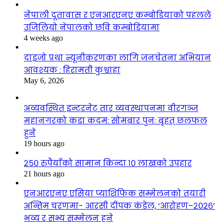
नेपाली दूतावास र एनआरएनए कम्बोडियाको पहलले
उजिलियो नेपालको छवि कम्बोडियामा
4 weeks ago
दाइजो प्रथा न्यूनीकरणका लागि जनचेतना अभियान
आवश्यक : हिरामती कुश्वाहा
May 6, 2026
अव्यवस्थित इन्टरनेट तार व्यवस्थापनमा वीरगञ्ज
महानगरको कडा कदम: सोमबार पुनः बृहत् छलफल
हुने
19 hours ago
२५० रुपैयाँको सामान किन्दा १० लाखको उपहार
21 hours ago
एनआरएनए एसिया प्याशिफिक सम्मेलनको तयारी
अन्तिम चरणमा- आरसी दीपक कंडेल, ‘आरोहण–२०२६’
भव्य र सभ्य सम्मेलन हुने