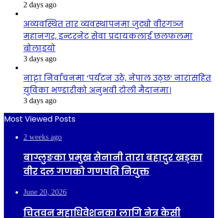
2 days ago
अव्यवस्थित तार व्यवस्थापनमा जुट्यो वीरगञ्ज
महानगर, इन्टरनेट सेवा प्रदायकलाई छलफलमा
बोलाइयो
3 days ago
नाट्टा निर्वाचनमा ‘पर्यटन उठे, नेपाल उठ्छ’ नारासहित
युविका भण्डारीको अनुभवी टोली मैदानमा।
3 days ago
Most Viewed Posts
2 weeks ago
बाग्लुङका प्रमुख सेनानी तारा बहादुर खड्का
वीर दल गणको गणपति नियुक्त
June 20, 2026
चितवन महाधिवेशनका लागि नेत्र केसी