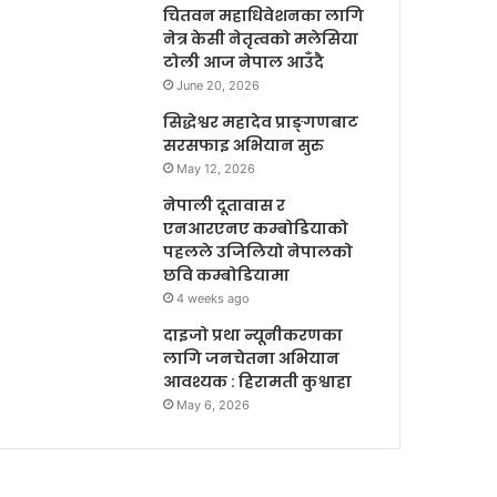
चितवन महाधिवेशनका लागि
नेत्र केसी नेतृत्वको मलेसिया
टोली आज नेपाल आउँदै
June 20, 2026
सिद्धेश्वर महादेव प्राङ्गणबाट
सरसफाइ अभियान सुरु
May 12, 2026
नेपाली दूतावास र
एनआरएनए कम्बोडियाको
पहलले उजिलियो नेपालको
छवि कम्बोडियामा
4 weeks ago
दाइजो प्रथा न्यूनीकरणका
लागि जनचेतना अभियान
आवश्यक : हिरामती कुश्वाहा
May 6, 2026