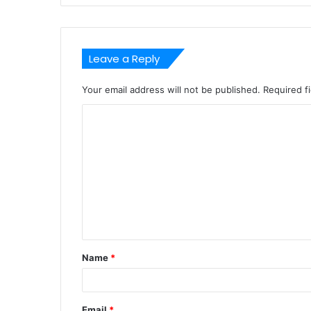
Leave a Reply
Your email address will not be published.
Required f
C
o
m
m
e
n
t
Name
*
*
Email
*