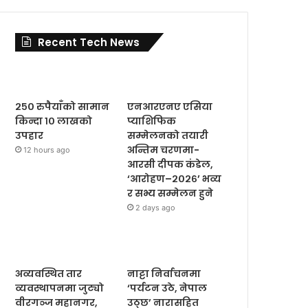
Recent Tech News
२५० रुपैयाँको सामान
एनआरएनए एसिया
किन्दा १० लाखको
प्याशिफिक
उपहार
सम्मेलनको तयारी
अन्तिम चरणमा-
12 hours ago
आरसी दीपक कंडेल,
‘आरोहण–२०२६’ भव्य
र सभ्य सम्मेलन हुने
2 days ago
अव्यवस्थित तार
नाट्टा निर्वाचनमा
व्यवस्थापनमा जुट्यो
‘पर्यटन उठे, नेपाल
वीरगञ्ज महानगर,
उठ्छ’ नारासहित