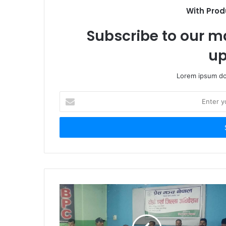
With Prod
Subscribe to our ma
up
Lorem ipsum dol
E
n
t
e
r
y
o
u
r
E
m
a
i