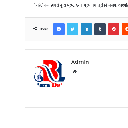
‘अहिलेसम्म हाम्रो कुरा प्रष्ट छ । प्रधानमन्त्रीको जवाफ 
Facebook
Twitter
LinkedIn
Tumblr
Pinterest
Share
Admin
W
e
b
s
i
t
e