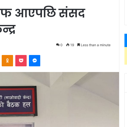
जवाफ आएपछि संसद
्द्र
0
19
Less than a minute
ontakte
Odnoklassniki
Pocket
Messenger