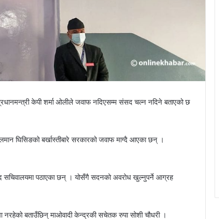
े प्रधानमन्त्री केपी शर्मा ओलीले जवाफ नदिएसम्म संसद चल्न नदिने बताएको छ
क कुलमान घिसिङको बर्खास्तीबारे सरकारको जवाफ माग्दै आएका छन् ।
सद सचिवालयमा पठाएका छन् । योसँगै सदनको अवरोध खुल्नुपर्ने आग्रह
ा नरहेको बताउँछिन् माओवादी केन्द्रकी सचेतक रुपा सोशी चौधरी ।