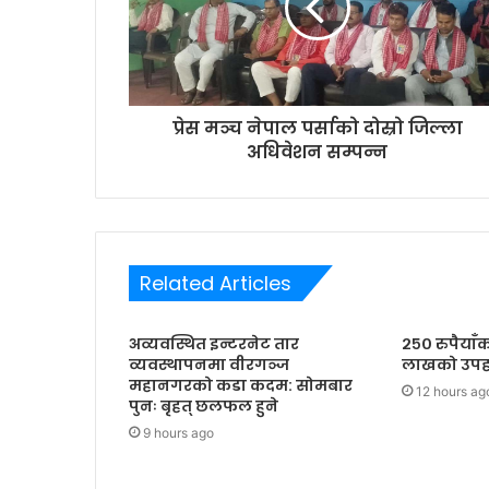
l
a
d
d
r
प्रेस मञ्च नेपाल पर्साको दोस्रो जिल्ला
e
अधिवेशन सम्पन्न
s
s
Related Articles
अव्यवस्थित इन्टरनेट तार
२५० रुपैयाँ
व्यवस्थापनमा वीरगञ्ज
लाखको उपह
महानगरको कडा कदम: सोमबार
12 hours ag
पुनः बृहत् छलफल हुने
9 hours ago