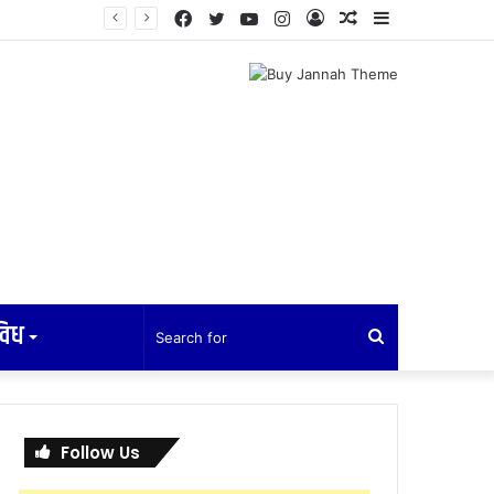
Facebook
Twitter
YouTube
Instagram
Log
Random
Sidebar
ेलन हुने
In
Article
विध
Search
for
Follow Us