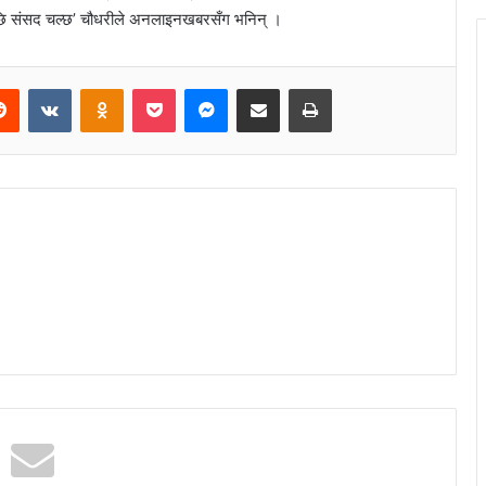
आएपछि संसद चल्छ’ चौधरीले अनलाइनखबरसँग भनिन् ।
Reddit
VKontakte
Odnoklassniki
Pocket
Messenger
Share via Email
Print