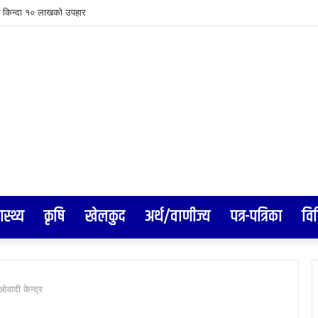
ाशिफिक सम्मेलनको तयारी अन्तिम चरणमा- आरसी दीपक कंडेल, ‘आरोहण–२०२६’ भव्य र सभ्य सम्म
ास्थ्य
कृषि
खेलकुद
अर्थ/वाणीज्य
पत्र-पत्रिका
वि
वादी केन्द्र