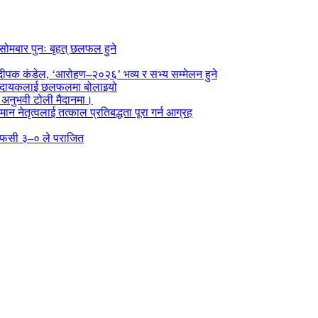
सोमबार पुनः बृहत् छलफल हुने
पक कंडेल, ‘आरोहण–२०२६’ भव्य र सभ्य सम्मेलन हुने
ा प्रदायकलाई छलफलमा बोलाइयो
ो अनुभवी टोली मैदानमा।
तमान नेतृत्वलाई तत्काल प्रतिबद्धता पूरा गर्न आग्रह
्न एफसी ३–० ले पराजित