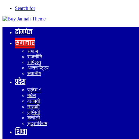
Search for
होमपेज
समाचार
समाज
राजनीति
राष्ट्रिय
अन्तराष्ट्रिय
स्थानीय
प्रदेश
प्रदेश १
मधेस
वागमती
गण्डकी
लुम्बिनी
कर्णाली
सुदुरपस्चिम
शिक्षा