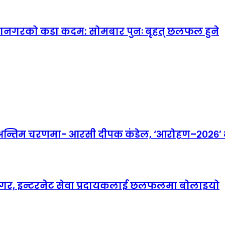
महानगरको कडा कदम: सोमबार पुनः बृहत् छलफल हुने
तिम चरणमा- आरसी दीपक कंडेल, ‘आरोहण–२०२६’ भव्
ानगर, इन्टरनेट सेवा प्रदायकलाई छलफलमा बोलाइयो