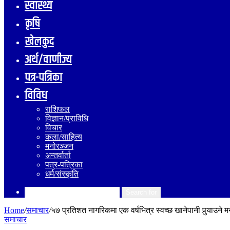
स्वास्थ्य
कृषि
खेलकुद
अर्थ/वाणीज्य
पत्र-पत्रिका
विविध
राशिफल
विज्ञान/प्राविधि
विचार
कला/साहित्य
मनोरञ्जन
अन्तर्वार्ता
पत्र-पत्रिका
धर्म/संस्कृति
Search for
Home
/
समाचार
/
५७ प्रतिशत नागरिकमा एक वर्षभित्र स्वच्छ खानेपानी पुर्‍याउने मन
समाचार