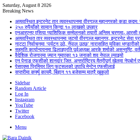
Saturday, August 8 2026
Breaking News
अव्यवस्थित इन्टरनेट तार व्यवस्थापनमा वीरगञ्ज महानगरको कडा कदम: 
२५० रुपैयाँको सामान किन्दा १० लाखको उपहार
एनआरएनए एसिया प्याशिफिक सम्मेलनको तयारी अन्तिम चरणमा- आरसी दी
अव्यवस्थित तार व्यवस्थापनमा जुट्यो वीरगञ्ज महानगर, इन्टरनेट सेव
नाट्टा निर्वाचनमा ‘पर्यटन उठे, नेपाल उठ्छ’ नारासहित युविका भण्डारीक
सहमति कार्यान्वयनमा ढिलाइप्रति पूर्वअध्यक्ष आरके शर्माको असन्तुष्टि, वर्
वैदेशिक रोजगारमा ज्यान गुमाएका १३ जनाको शव नेपाल ल्याइयो
एन पेनाङ एफसीको शानदार जित, अन्तर्राष्ट्रिय मैत्रीपूर्ण खेलमा नेपबोर
पेसएक्स प्रिमियर लिग फुटसलको उपाधि मेन्टेन एफसीलाई
सप्तरीमा कर्फ्यु कायमै, बिहान ११ बजेसम्म मात्रै खुकुलो
Sidebar
Random Article
Log In
Instagram
YouTube
Twitter
Facebook
Menu