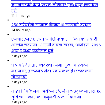
महानगरको कडा कदम: सोमबार पुनः बृहत् छलफल
हुने
11 hours ago
२५० रुपैयाँको सामान किन्दा १० लाखको उपहार
14 hours ago
एनआरएनए एसिया प्याशिफिक सम्मेलनको तयारी
अन्तिम चरणमा- आरसी दीपक कंडेल, ‘आरोहण–२०२६’
भव्य र सभ्य सम्मेलन हुने
2 days ago
अव्यवस्थित तार व्यवस्थापनमा जुट्यो वीरगञ्ज
महानगर, इन्टरनेट सेवा प्रदायकलाई छलफलमा
बोलाइयो
2 days ago
नाट्टा निर्वाचनमा ‘पर्यटन उठे, नेपाल उठ्छ’ नारासहित
युविका भण्डारीको अनुभवी टोली मैदानमा।
2 days ago