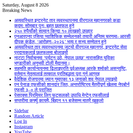
Saturday, August 8 2026
Breaking News
अव्यवस्थित इन्टरनेट तार व्यवस्थापनमा वीरगञ्ज महानगरको कडा
कदम: सोमबार पुनः बृहत् छलफल हुने
२५० रुपैयाँको सामान किन्दा १० लाखको उपहार
एनआरएनए एसिया प्याशिफिक सम्मेलनको तयारी अन्तिम चरणमा- आरसी
दीपक कंडेल, ‘आरोहण–२०२६’ भव्य र सभ्य सम्मेलन हुने
अव्यवस्थित तार व्यवस्थापनमा जुट्यो वीरगञ्ज महानगर, इन्टरनेट सेवा
प्रदायकलाई छलफलमा बोलाइयो
नाट्टा निर्वाचनमा ‘पर्यटन उठे, नेपाल उठ्छ’ नारासहित युविका
भण्डारीको अनुभवी टोली मैदानमा।
सहमति कार्यान्वयनमा ढिलाइप्रति पूर्वअध्यक्ष आरके शर्माको असन्तुष्टि,
वर्तमान नेतृत्वलाई तत्काल प्रतिबद्धता पूरा गर्न आग्रह
वैदेशिक रोजगारमा ज्यान गुमाएका १३ जनाको शव नेपाल ल्याइयो
एन पेनाङ एफसीको शानदार जित, अन्तर्राष्ट्रिय मैत्रीपूर्ण खेलमा नेपबोर्न
एफसी ३–० ले पराजित
पेसएक्स प्रिमियर लिग फुटसलको उपाधि मेन्टेन एफसीलाई
सप्तरीमा कर्फ्यु कायमै, बिहान ११ बजेसम्म मात्रै खुकुलो
Sidebar
Random Article
Log In
Instagram
YouTube