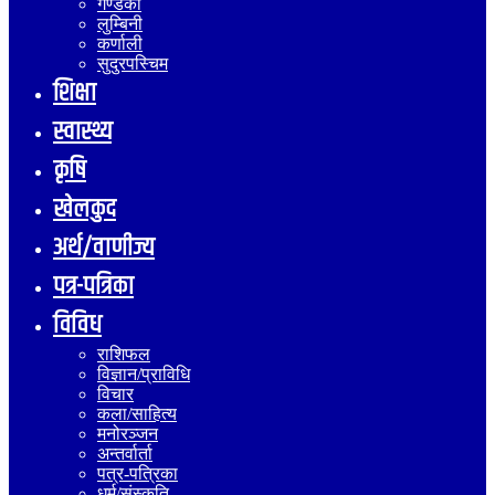
गण्डकी
लुम्बिनी
कर्णाली
सुदुरपस्चिम
शिक्षा
स्वास्थ्य
कृषि
खेलकुद
अर्थ/वाणीज्य
पत्र-पत्रिका
विविध
राशिफल
विज्ञान/प्राविधि
विचार
कला/साहित्य
मनोरञ्जन
अन्तर्वार्ता
पत्र-पत्रिका
धर्म/संस्कृति