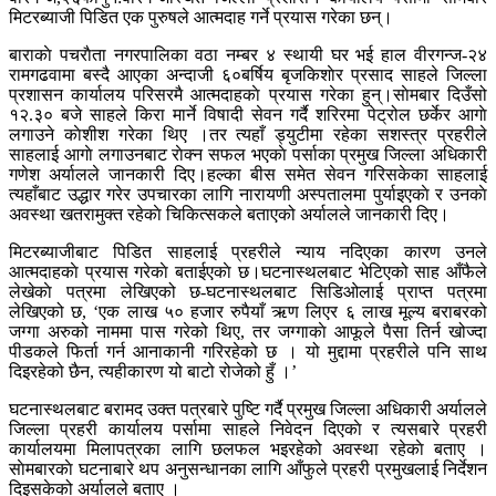
मिटरब्याजी पिडित एक पुरुषले आत्मदाह गर्ने प्रयास गरेका छन्।
बाराकाे पचराैता नगरपालिका वठा नम्बर ४ स्थायी घर भई हाल वीरगन्ज-२४
रामगढवामा बस्दै आएका अन्दाजी ६०बर्षिय बृजकिशाेर प्रसाद साहले जिल्ला
प्रशासन कार्यालय परिसरमै आत्मदाहकाे प्रयास गरेका हुन्।साेमबार दिउँसो
१२.३० बजे साहले किरा मार्ने विषादी सेवन गर्दै शरिरमा पेट्रोल छर्केर आगाे
लगाउने काेशीश गरेका थिए ।तर त्यहाँ ड्युटीमा रहेका सशस्त्र प्रहरीले
साहलाई आगाे लगाउनबाट राेक्न सफल भएकाे पर्साका प्रमुख जिल्ला अधिकारी
गणेश अर्यालले जानकारी दिए।हल्का बीस समेत सेवन गरिसकेका साहलाई
त्यहाँबाट उद्धार गरेर उपचारका लागि नारायणी अस्पतालमा पुर्याइएकाे र उनकाे
अवस्था खतरामुक्त रहेकाे चिकित्सकले बताएको अर्यालले जानकारी दिए।
मिटरब्याजीबाट पिडित साहलाई प्रहरीले न्याय नदिएका कारण उनले
आत्मदाहकाे प्रयास गरेकाे बताईएकाे छ।घटनास्थलबाट भेटिएको साह आँफैले
लेखेकाे पत्रमा लेखिएको छ-घटनास्थलबाट सिडिओलाई प्राप्त पत्रमा
लेखिएको छ, ‘एक लाख ५० हजार रुपैयाँ ऋण लिएर ६ लाख मूल्य बराबरको
जग्गा अरुको नाममा पास गरेको थिए, तर जग्गाकाे आफूले पैसा तिर्न खोज्दा
पीडकले फिर्ता गर्न आनाकानी गरिरहेको छ । यो मुद्दामा प्रहरीले पनि साथ
दिइरहेको छैन, त्यहीकारण यो बाटो रोजेको हुँ ।’
घटनास्थलबाट बरामद उक्त पत्रबारे पुष्टि गर्दै प्रमुख जिल्ला अधिकारी अर्यालले
जिल्ला प्रहरी कार्यालय पर्सामा साहले निवेदन दिएकाे र त्यसबारे प्रहरी
कार्यालयमा मिलापत्रका लागि छलफल भइरहेको अवस्था रहेकाे बताए ।
साेमबारकाे घटनाबारे थप अनुसन्धानका लागि आँफुले प्रहरी प्रमुखलाई निर्देशन
दिइसकेको अर्यालले बताए ।