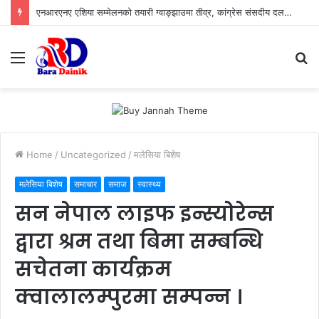
एनआरएनए एशिया सम्मेलनको तयारी ग्वाङ्झाउमा तीव्र, कांग्रेस संसदीय दलका नेता आङदेम्बे प्रमुख अतिथि, ग्वाङ्झाउमा राजनीतिक नेतृत्वदेखि व्यवसायीको जमघट
Menu
S
fo
Home
/
Uncategorized
/
मलेसिया बिशेष
मलेसिया बिशेष
समाचार
समाज
स्वास्थ्य
सन नेपाल लाइफ इन्स्योरेन्स
द्वारा श्रम तथा बिमा सम्बन्धि
सचेतना कार्यक्रम
क्वालालम्पुरमा सम्पन्न ।