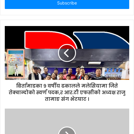
e
r
y
o
u
r
E
m
a
i
l
a
d
d
बिर्तामाडका ९ वर्षीय ढकालले मलेसियामा जिते
r
तेक्वान्दोको स्वर्ण पदक,र आर.टी एफसीको अध्यक्ष राजु
e
तामाङ संग भेटघाट ।
s
s