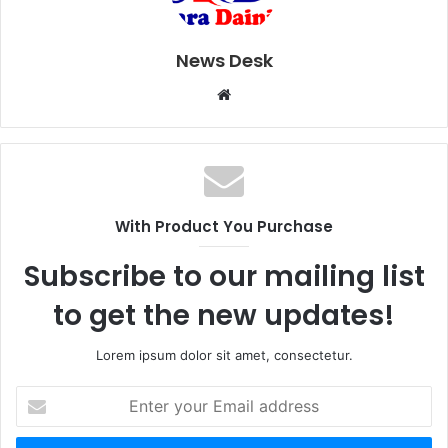
News Desk
W
e
b
s
i
t
With Product You Purchase
e
Subscribe to our mailing list
to get the new updates!
Lorem ipsum dolor sit amet, consectetur.
E
n
t