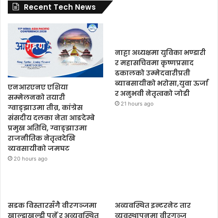
Recent Tech News
नाट्टा अध्यक्षमा युविका भण्डारी
र महासचिवमा कृष्णप्रसाद
ढकालको उम्मेदवारीप्रती
ब्याबसायीको भरोसा,युवा ऊर्जा
एनआरएनए एशिया
र अनुभवी नेतृत्वको जोडी
सम्मेलनको तयारी
21 hours ago
ग्वाङ्झाउमा तीव्र, कांग्रेस
संसदीय दलका नेता आङदेम्बे
प्रमुख अतिथि, ग्वाङ्झाउमा
राजनीतिक नेतृत्वदेखि
व्यवसायीको जमघट
20 hours ago
सडक विस्तारसँगै वीरगञ्जमा
अव्यवस्थित इन्टरनेट तार
खाल्डाखुल्डी पुर्ने र अव्यवस्थित
व्यवस्थापनमा वीरगञ्ज