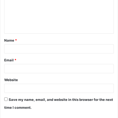
m
m
e
n
t
Name
*
*
Email
*
Website
Save my name, email, and website in this browser for the next
time I comment.