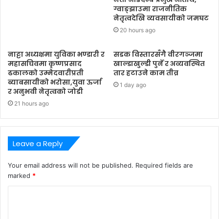
ग्वाङ्झाउमा राजनीतिक
नेतृत्वदेखि व्यवसायीको जमघट
20 hours ago
नाट्टा अध्यक्षमा युविका भण्डारी र
सडक विस्तारसँगै वीरगञ्जमा
महासचिवमा कृष्णप्रसाद
खाल्डाखुल्डी पुर्ने र अव्यवस्थित
ढकालको उम्मेदवारीप्रती
तार हटाउने काम तीव्र
ब्याबसायीको भरोसा,युवा ऊर्जा
1 day ago
र अनुभवी नेतृत्वको जोडी
21 hours ago
Leave a Reply
Your email address will not be published.
Required fields are
marked
*
C
o