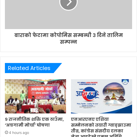
बाराको फेटामा कोपोमिस सम्बन्धी ३ दिने तालिम
सम्पन्न
Related Articles
९ राजनीतिक शक्ति एक ठाउँमा,
एनआरएनए एशिया
‘अग्रगामी मोर्चा’ घोषणा
सम्मेलनको तयारी ग्वाङ्झाउमा
तीव्र, कांग्रेस संसदीय दलका
4 hours ago
नेता आङदेम्बे प्रमुख अतिथि,