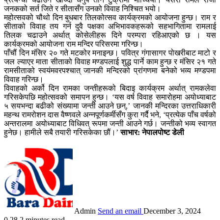
जनकको सर्त जिते र सीतासँग उनको विवाह निश्चित भयो।
महोत्सवको चौथो दिन बुधबार तिलकोत्सव कार्यक्रमको आयोजना हुन्छ। राम र
सीताको विवाह तय गर्न दुवै पक्षका अभिभावकहरूको सहभागितामा रामलाई
तिलक चढाउने अर्थात् कोसेलीहरू दिने परम्परा रहिआएको छ । यस
कार्यक्रमको आयोजना राम मन्दिर परिसरमा गरिन्छ।
पाँचौं दिन मंसिर २० गते मटकोर मनाइन्छ। पवित्र गंगासागर पोखरीबाट माटो र
जल ल्याएर माता सीताको विवाह मण्डपलाई शुद्ध पार्ने काम हुन्छ र मंसिर २१ गते
रामसीताको स्वयंमवरपश्चात् जानकी मन्दिरको प्रांगणमा बनेको भव्य मण्डपमा
विवाह गरिन्छ।
विवाहको अर्को दिन रामका जन्तीहरूको बिदाइ कार्यक्रम अर्थात् रामकलेवा
गरिसकेपछि महोत्सवको समापन हुन्छ। ‘यस वर्ष विवाह समारोहमा अयोध्याबाट
५ सयभन्दा बढीको संख्यामा जन्ती आउने छन्,’ जानकी मन्दिरका उत्तराधिकारी
महन्थ रामरोशन दास वैष्णवले अन्नपूर्णकर्मीसँग कुरा गर्दै भने, ‘प्रत्येक पाँच वर्षको
अन्तरालमा अयोध्याबाट विधिवत् रूपमा जन्ती आउने गर्छ। जन्तीको भव्य स्वागत
हुनेछ। हामीले सबै तयारी गरिसकेका छौं।’
साभार: नेपालपोष्ट डेली
Admin
Send an email
December 3, 2024
0
28
2 minutes read