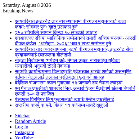
Saturday, August 8 2026
Breaking News
अव्यवस्थित इन्टरनेट तार व्यवस्थापनमा वीरगञ्ज महानगरको कडा
कदम: सोमबार पुनः बृहत् छलफल हुने
२५० रुपैयाँको सामान किन्दा १० लाखको उपहार
एनआरएनए एसिया प्याशिफिक सम्मेलनको तयारी अन्तिम चरणमा- आरसी
दीपक कंडेल, ‘आरोहण–२०२६’ भव्य र सभ्य सम्मेलन हुने
अव्यवस्थित तार व्यवस्थापनमा जुट्यो वीरगञ्ज महानगर, इन्टरनेट सेवा
प्रदायकलाई छलफलमा बोलाइयो
नाट्टा निर्वाचनमा ‘पर्यटन उठे, नेपाल उठ्छ’ नारासहित युविका
भण्डारीको अनुभवी टोली मैदानमा।
सहमति कार्यान्वयनमा ढिलाइप्रति पूर्वअध्यक्ष आरके शर्माको असन्तुष्टि,
वर्तमान नेतृत्वलाई तत्काल प्रतिबद्धता पूरा गर्न आग्रह
वैदेशिक रोजगारमा ज्यान गुमाएका १३ जनाको शव नेपाल ल्याइयो
एन पेनाङ एफसीको शानदार जित, अन्तर्राष्ट्रिय मैत्रीपूर्ण खेलमा नेपबोर्न
एफसी ३–० ले पराजित
पेसएक्स प्रिमियर लिग फुटसलको उपाधि मेन्टेन एफसीलाई
सप्तरीमा कर्फ्यु कायमै, बिहान ११ बजेसम्म मात्रै खुकुलो
Sidebar
Random Article
Log In
Instagram
YouTube