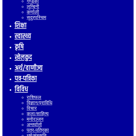
गण्डकी
लुम्बिनी
कर्णाली
सुदुरपस्चिम
शिक्षा
स्वास्थ्य
कृषि
खेलकुद
अर्थ/वाणीज्य
पत्र-पत्रिका
विविध
राशिफल
विज्ञान/प्राविधि
विचार
कला/साहित्य
मनोरञ्जन
अन्तर्वार्ता
पत्र-पत्रिका
धर्म/संस्कृति