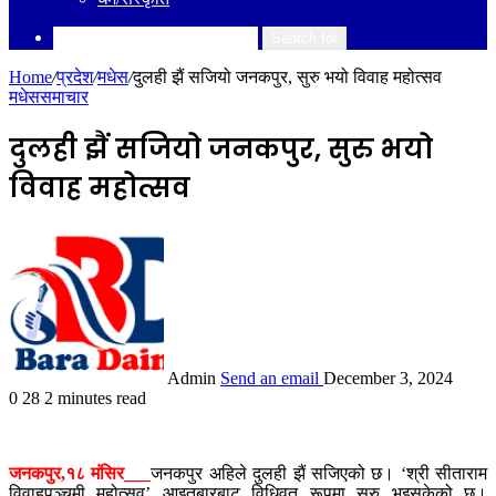
Search for
Home
/
प्रदेश
/
मधेस
/
दुलही झैं सजियो जनकपुर, सुरु भयो विवाह महोत्सव
मधेस
समाचार
दुलही झैं सजियो जनकपुर, सुरु भयो
विवाह महोत्सव
Admin
Send an email
December 3, 2024
0
28
2 minutes read
जनकपुर,१८ मंसिर___
जनकपुर अहिले दुलही झैं सजिएको छ। ‘श्री सीताराम
विवाहपञ्चमी महोत्सव’ आइतबारबाट विधिवत् रूपमा सुरु भइसकेको छ।