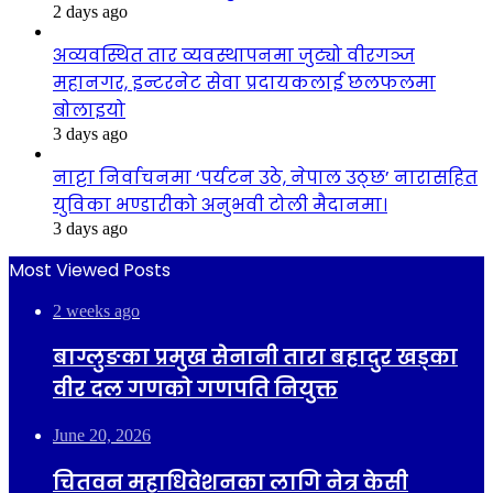
2 days ago
अव्यवस्थित तार व्यवस्थापनमा जुट्यो वीरगञ्ज
महानगर, इन्टरनेट सेवा प्रदायकलाई छलफलमा
बोलाइयो
3 days ago
नाट्टा निर्वाचनमा ‘पर्यटन उठे, नेपाल उठ्छ’ नारासहित
युविका भण्डारीको अनुभवी टोली मैदानमा।
3 days ago
Most Viewed Posts
2 weeks ago
बाग्लुङका प्रमुख सेनानी तारा बहादुर खड्का
वीर दल गणको गणपति नियुक्त
June 20, 2026
चितवन महाधिवेशनका लागि नेत्र केसी