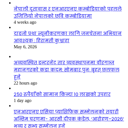
नेपाली दूतावास र एनआरएनए कम्बोडियाको पहलले
उजिलियो नेपालको छवि कम्बोडियामा
4 weeks ago
दाइजो प्रथा न्यूनीकरणका लागि जनचेतना अभियान
आवश्यक : हिरामती कुश्वाहा
May 6, 2026
अव्यवस्थित इन्टरनेट तार व्यवस्थापनमा वीरगञ्ज
महानगरको कडा कदम: सोमबार पुनः बृहत् छलफल
हुने
22 hours ago
२५० रुपैयाँको सामान किन्दा १० लाखको उपहार
1 day ago
एनआरएनए एसिया प्याशिफिक सम्मेलनको तयारी
अन्तिम चरणमा- आरसी दीपक कंडेल, ‘आरोहण–२०२६’
भव्य र सभ्य सम्मेलन हुने