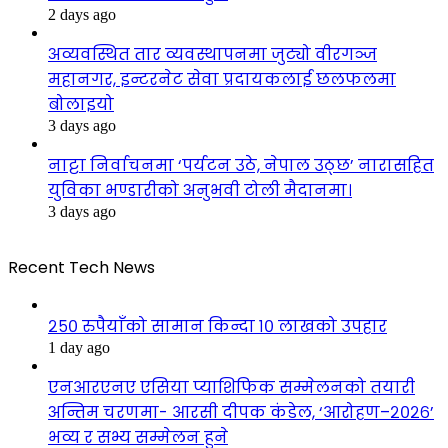
2 days ago
अव्यवस्थित तार व्यवस्थापनमा जुट्यो वीरगञ्ज
महानगर, इन्टरनेट सेवा प्रदायकलाई छलफलमा
बोलाइयो
3 days ago
नाट्टा निर्वाचनमा ‘पर्यटन उठे, नेपाल उठ्छ’ नारासहित
युविका भण्डारीको अनुभवी टोली मैदानमा।
3 days ago
Recent Tech News
२५० रुपैयाँको सामान किन्दा १० लाखको उपहार
1 day ago
एनआरएनए एसिया प्याशिफिक सम्मेलनको तयारी
अन्तिम चरणमा- आरसी दीपक कंडेल, ‘आरोहण–२०२६’
भव्य र सभ्य सम्मेलन हुने