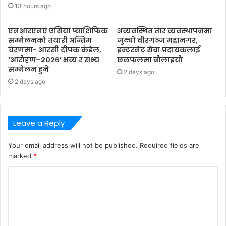
13 hours ago
एनआरएनए एसिया प्याशिफिक
अव्यवस्थित तार व्यवस्थापनमा
सम्मेलनको तयारी अन्तिम
जुट्यो वीरगञ्ज महानगर,
चरणमा- आरसी दीपक कंडेल,
इन्टरनेट सेवा प्रदायकलाई
‘आरोहण–२०२६’ भव्य र सभ्य
छलफलमा बोलाइयो
सम्मेलन हुने
2 days ago
2 days ago
Leave a Reply
Your email address will not be published.
Required fields are
marked
*
C
o
m
m