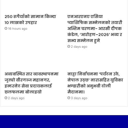
२५० रुपैयाँको सामान किन्दा
एनआरएनए एसिया
१० लाखको उपहार
प्याशिफिक सम्मेलनको तयारी
अन्तिम चरणमा- आरसी दीपक
16 hours ago
कंडेल, ‘आरोहण–२०२६’ भव्य र
सभ्य सम्मेलन हुने
2 days ago
अव्यवस्थित तार व्यवस्थापनमा
नाट्टा निर्वाचनमा ‘पर्यटन उठे,
जुट्यो वीरगञ्ज महानगर,
नेपाल उठ्छ’ नारासहित युविका
इन्टरनेट सेवा प्रदायकलाई
भण्डारीको अनुभवी टोली
छलफलमा बोलाइयो
मैदानमा।
2 days ago
3 days ago