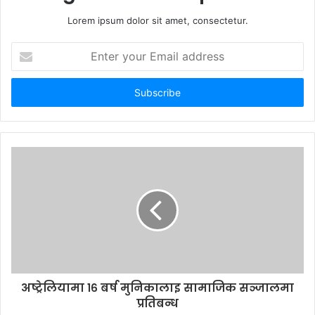
Lorem ipsum dolor sit amet, consectetur.
E
n
t
e
r
y
o
u
r
E
m
a
i
l
a
d
d
अष्ट्रेलियामा १६ बर्ष मुनिकालाइ सामाजिक सञ्जालमा
r
प्रतिबन्ध
e