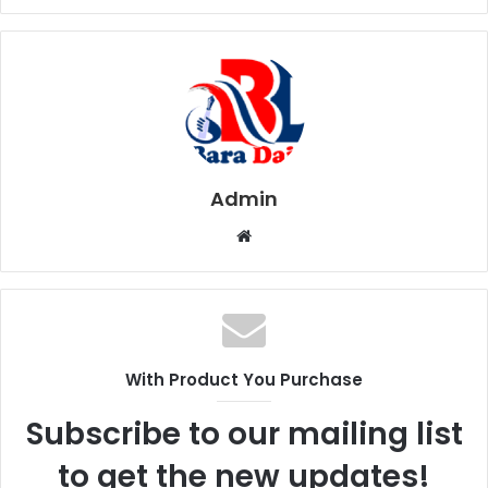
Admin
W
e
b
s
i
t
With Product You Purchase
e
Subscribe to our mailing list
to get the new updates!