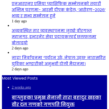
एनआरएनए एसिया प्याशिफिक सम्मेलनको तयारी
अन्तिम चरणमा- आरसी दीपक कंडेल, ‘आरोहण–२०२६’
भव्य र सभ्य सम्मेलन हुने
1 day ago
अव्यवस्थित तार व्यवस्थापनमा जुट्यो वीरगञ्ज
महानगर, इन्टरनेट सेवा प्रदायकलाई छलफलमा
बोलाइयो
2 days ago
नाट्टा निर्वाचनमा ‘पर्यटन उठे, नेपाल उठ्छ’ नारासहित
युविका भण्डारीको अनुभवी टोली मैदानमा।
2 days ago
Most Viewed Posts
2 weeks ago
बाग्लुङका प्रमुख सेनानी तारा बहादुर खड्का
वीर दल गणको गणपति नियुक्त