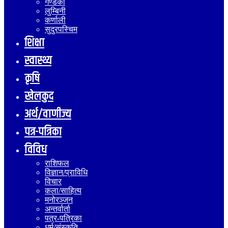
गण्डकी
लुम्बिनी
कर्णाली
सुदुरपस्चिम
शिक्षा
स्वास्थ्य
कृषि
खेलकुद
अर्थ/वाणीज्य
पत्र-पत्रिका
विविध
राशिफल
विज्ञान/प्राविधि
विचार
कला/साहित्य
मनोरञ्जन
अन्तर्वार्ता
पत्र-पत्रिका
धर्म/संस्कृति