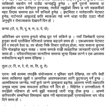
व्यक्तिको सहयोग गर्न पाउँदा भाग्यबृद्धि हुनेछ । कुनै पुरानो समस्या वा
कारबाहीमा ध्यान केन्द्रित हुनसक्छ, त्यसैले नबुझेको विषय छ भने सहकर्मीको
मद्दत लिएमा समस्या हल गर्न सजिलो हुनेछ । इष्टमित्र र नातेदारसँग भेटघाट
हुनेछ, पार्टनरले आफूलाई कति ब्याकअप गर्छ भन्ने थाहा पाउँदा एउटा नौलो
अनुभूति र रोमाञ्चकता देखापर्ने दिन हो ।
कन्या (टो, प, पि, पु, ष, ण, ठ, पे, पो)
अतिरिक्त धन प्राप्त हुनाले सोख पूरा गर्न सकिने छ । नयाँ जिम्मेबारी प्राप्त
हुनुका साथै प्रतीक्षित नतिजाले उत्साह बढाउने समय हो । एकआपसमा भेटघाट
हुने र रमाउने वेला छ, तर बोल्दा निकै विचार पुर्याउनु होला, नत्र ससाना कुरामा
पनि नोकझोक बढ्न सक्छ । घरमा सम्पर्क राखी व्यवहारिक जानकारी प्राप्त गर्ने
समय हो । परिवारभित्रका सानातिना समस्या सुन्दा दिक्क लाग्ने र एक आपसमा
मनोमालिन्य बढ्ने समय देखिन्छ ।
तुला (र, रि, रु, रे, रो, ता, ति, तु, ते)
प्रायः सबै काममा तपाईंकै संयोजकत्व र भूमिका रहने देखिन्छ, तर पनि केही
समय व्यक्तिगत खुसी र आन्तरिक आवश्यकताका लागि छुट्याउनु पर्ने हुन्छ ।
आत्मविश्वास जाग्नेछ, नयाँ कुरो जान्ने उत्सुकता बढ्नेछ, आलस्य नगरी लक्षप्रति
उन्मुख भएमा उच्च सफलता हासिल गर्ने दिन हो । मिहिनेत र लगनशीलता नै
तपाईंको पहिचान हो भन्ने बुझी यसलाई जारी राख्नु ठीक हुन्छ । आफ्नो
करियरसँग सम्बन्धित विषयहरू खास गरी महत्वाकाङ्क्षी प्रयासहरूमा थप जोड
दिने समय हो ।