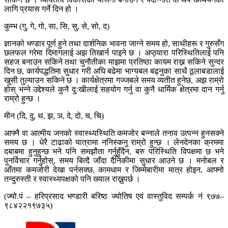
लागि प्रयास गर्ने दिन हो ।
कुम्भ (गु, गे, गो, सा, सि, सु, से, सो, द)
ज्ञानको भण्डार पूर्ण हुने तथा दार्शनिक भावना जाग्ने समय हो, साथीहरू र गुरुसँग
छलफल गरेमा दिमागलाई अझ तिखार्न पाइने छ । अप्ठ्यारा परिस्थितिलाई पनि
सहज बनाउन सकिने तथा चुनौतीका माझमा प्रतिष्ठा कायम राख्न सकिने सुन्दर
दिन छ, कार्यपद्धतिमा सुधार गरी अघि बढेमा भाग्यबल बढ्नुका साथै ठूलाबडालाई
खुसी तुल्याउन सकिने छ । कार्यक्षेत्रमा गज्जबले समय व्यतीत हुनेछ, अझ राम्रो
होस् भन्ने उद्देश्यले कुनै दुःखीलाई सहयोग गर्नु वा कुनै धार्मिक क्षेत्रमा दान गर्नु
राम्रो हुन्छ ।
मीन (दि, दु, थ, झ, ञ, दे, दो, च, चि)
आफ्नै वा आत्मीय जनको स्वास्थ्यस्थिति कमजोर बन्नाले तनाव उत्पन्न हुनसक्ने
समय छ । धेरै टाढाको यात्रामा ननिस्कनु राम्रो हुन्छ । लेनदेनका क्रममा
दबाबमा हुनुहुन्छ भने पनि समझौता गर्नुहुँदैन, बरु परिस्थिति विपक्षमा छ भने
पुनर्विचार गर्नुहोस्, समय बित्दै जाँदा दैनिकीमा सुधार आउने छ । मनोबल र
आँतमा कमजोरी देखा पर्नसक्छ, कामधाम र जिम्मेबारीमा मात्र होइन, आफ्नो
तन्दुरुस्ती र स्वास्थ्यपक्षको पनि ख्याल राख्नुपर्छ ।
(ज्यो.पं – हरिप्रसाद भण्डारी बरिष्ठ ज्योतिष एवं वास्तुविद सम्पर्क नं ९७७–
९८४२२१९७३५)