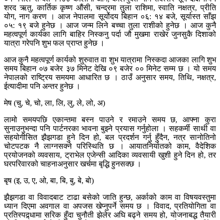
शरद ऋतु, कार्तिक कृष्ण औंसी, चन्द्रमा तुला राशिमा, स्वाति नक्षत्र, प्रीति
योग, नाग करण । आज नेपालमा सूर्योदय बिहान ०६: १४ बजे, सूर्यास्त साँझ
०५: १९ बजे हुनेछ । आज जन्म लिने बच्चा तुला राशीको हुनेछ । आज कुनै
महत्वपूर्ण कार्यका लागि बाहिर निस्कनु पर्दा जौ मुखमा राखेर जुनसुकै दिशाको
यात्रा गरेपनि शुभ फल प्राप्त हुनेछ ।
आज कुनै महत्वपूर्ण कार्यको शुरुवात वा शुभ यात्रामा निस्कदा आजका लागि शुभ
समय बिहान ०७ बजेर ३७ मिनेट देखि ०९ बजेर ०० मिनेट सम्म छ । यो समय
नेपालको राष्ट्रिय समयमा आधारित छ । ठाउँ अनुसार समय, तिथि, नक्षत्र,
ईत्यादीमा पनि अन्तर हुनेछ ।
मेष (चु, चे, चो, ला, लि, लु, ले, लो, अ)
लामो समयपछि एकान्तमा बस्न पाउने र रमाउने समय छ, आफ्ना कुरा
सुनाउनुभन्दा पनि पार्टनरका भावना बुझ्ने प्रयास गर्नुहोला । सहकर्मी साथी वा
सहयोगीसित झैझगडा हुने दिन हो, बल प्रदर्शन गर्नु हुँदैन, नत्र सानोतिनो
चोटपटक नै लाग्नसक्ने परिस्थिति छ । आयातनिर्यातको काम, वैदेशिक
प्रयोजनको व्यवसाय, ट्राभेल एजेन्सी आदिका व्यवसायी खुशी हुने दिन हो, तर
घरपरिवारको चाहनाअनुसार खर्चमा बृद्धि हुनसक्छ ।
बृष (इ, उ, ए, ओ, बा, बि, बु, बे, बो)
झैझगडा वा विवादबाट टाढा बसेको जाति हुन्छ, अर्काको काम वा विषयवस्तुमा
ध्यान दिएमा अवगाल वा अपजस खेप्नुपर्ने समय छ । विवाद, प्रतियोगिता वा
प्रतिस्पद्र्धामा सरिक हुँदा चुनौती झेलेर अघि बढ्ने समय हो, योजनाबद्ध तैयारी