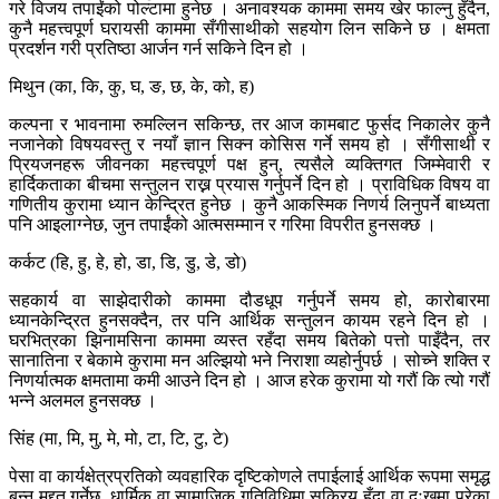
गरे विजय तपाईंको पोल्टामा हुनेछ । अनावश्यक काममा समय खेर फाल्नु हुँदैन,
कुनै महत्त्वपूर्ण घरायसी काममा सँगीसाथीको सहयोग लिन सकिने छ । क्षमता
प्रदर्शन गरी प्रतिष्ठा आर्जन गर्न सकिने दिन हो ।
मिथुन (का, कि, कु, घ, ङ, छ, के, को, ह)
कल्पना र भावनामा रुमल्लिन सकिन्छ, तर आज कामबाट फुर्सद निकालेर कुनै
नजानेको विषयवस्तु र नयाँ ज्ञान सिक्न कोसिस गर्ने समय हो । सँगीसाथी र
प्रियजनहरू जीवनका महत्त्वपूर्ण पक्ष हुन्, त्यसैले व्यक्तिगत जिम्मेवारी र
हार्दिकताका बीचमा सन्तुलन राख्न प्रयास गर्नुपर्ने दिन हो । प्राविधिक विषय वा
गणितीय कुरामा ध्यान केन्द्रित हुनेछ । कुनै आकस्मिक निणर्य लिनुपर्ने बाध्यता
पनि आइलाग्नेछ, जुन तपाईंको आत्मसम्मान र गरिमा विपरीत हुनसक्छ ।
कर्कट (हि, हु, हे, हो, डा, डि, डु, डे, डो)
सहकार्य वा साझेदारीको काममा दौडधूप गर्नुपर्ने समय हो, कारोबारमा
ध्यानकेन्द्रित हुनसक्दैन, तर पनि आर्थिक सन्तुलन कायम रहने दिन हो ।
घरभित्रका झिनामसिना काममा व्यस्त रहँदा समय बितेको पत्तो पाइँदैन, तर
सानातिना र बेकामे कुरामा मन अल्झियो भने निराशा व्यहोर्नुपर्छ । सोच्ने शक्ति र
निणर्यात्मक क्षमतामा कमी आउने दिन हो । आज हरेक कुरामा यो गरौं कि त्यो गरौं
भन्ने अलमल हुनसक्छ ।
सिंह (मा, मि, मु, मे, मो, टा, टि, टु, टे)
पेसा वा कार्यक्षेत्रप्रतिको व्यवहारिक दृष्टिकोणले तपाईलाई आर्थिक रूपमा समृद्ध
बन्न मद्दत गर्नेछ, धार्मिक वा सामाजिक गतिविधिमा सक्रिय हुँदा वा दुःखमा परेका