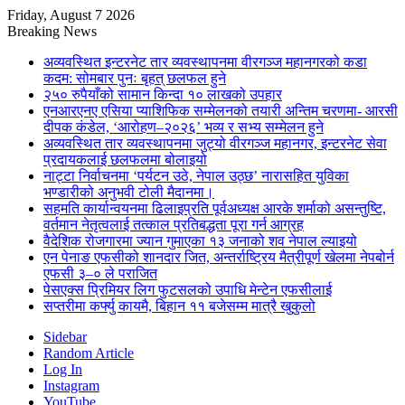
Friday, August 7 2026
Breaking News
अव्यवस्थित इन्टरनेट तार व्यवस्थापनमा वीरगञ्ज महानगरको कडा
कदम: सोमबार पुनः बृहत् छलफल हुने
२५० रुपैयाँको सामान किन्दा १० लाखको उपहार
एनआरएनए एसिया प्याशिफिक सम्मेलनको तयारी अन्तिम चरणमा- आरसी
दीपक कंडेल, ‘आरोहण–२०२६’ भव्य र सभ्य सम्मेलन हुने
अव्यवस्थित तार व्यवस्थापनमा जुट्यो वीरगञ्ज महानगर, इन्टरनेट सेवा
प्रदायकलाई छलफलमा बोलाइयो
नाट्टा निर्वाचनमा ‘पर्यटन उठे, नेपाल उठ्छ’ नारासहित युविका
भण्डारीको अनुभवी टोली मैदानमा।
सहमति कार्यान्वयनमा ढिलाइप्रति पूर्वअध्यक्ष आरके शर्माको असन्तुष्टि,
वर्तमान नेतृत्वलाई तत्काल प्रतिबद्धता पूरा गर्न आग्रह
वैदेशिक रोजगारमा ज्यान गुमाएका १३ जनाको शव नेपाल ल्याइयो
एन पेनाङ एफसीको शानदार जित, अन्तर्राष्ट्रिय मैत्रीपूर्ण खेलमा नेपबोर्न
एफसी ३–० ले पराजित
पेसएक्स प्रिमियर लिग फुटसलको उपाधि मेन्टेन एफसीलाई
सप्तरीमा कर्फ्यु कायमै, बिहान ११ बजेसम्म मात्रै खुकुलो
Sidebar
Random Article
Log In
Instagram
YouTube