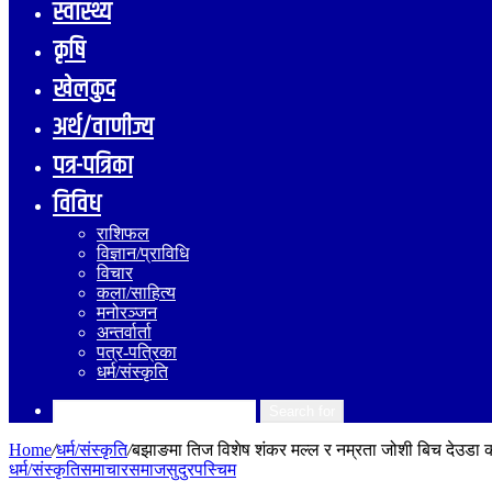
स्वास्थ्य
कृषि
खेलकुद
अर्थ/वाणीज्य
पत्र-पत्रिका
विविध
राशिफल
विज्ञान/प्राविधि
विचार
कला/साहित्य
मनोरञ्जन
अन्तर्वार्ता
पत्र-पत्रिका
धर्म/संस्कृति
Search for
Home
/
धर्म/संस्कृति
/
बझाङमा तिज विशेष शंकर मल्ल र नम्रता जोशी बिच देउडा का
धर्म/संस्कृति
समाचार
समाज
सुदुरपस्चिम