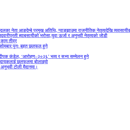
दलका नेता आङदेम्बे प्रमुख अतिथि, ग्वाङ्झाउमा राजनीतिक नेतृत्वदेखि व्यवसा
दवारीप्रती ब्याबसायीको भरोसा,युवा ऊर्जा र अनुभवी नेतृत्वको जोडी
े काम तीव्र
सोमबार पुनः बृहत् छलफल हुने
पक कंडेल, ‘आरोहण–२०२६’ भव्य र सभ्य सम्मेलन हुने
ा प्रदायकलाई छलफलमा बोलाइयो
ो अनुभवी टोली मैदानमा।