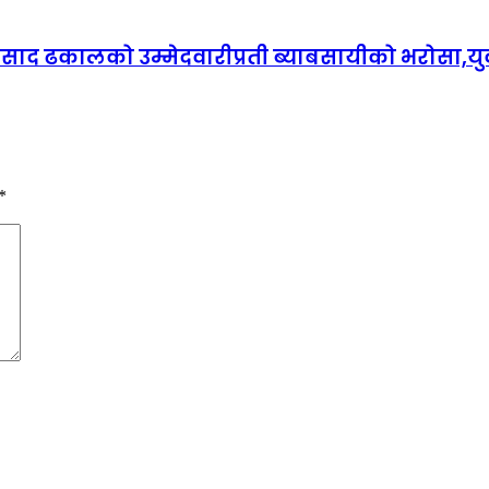
प्रसाद ढकालको उम्मेदवारीप्रती ब्याबसायीको भरोसा,युव
*