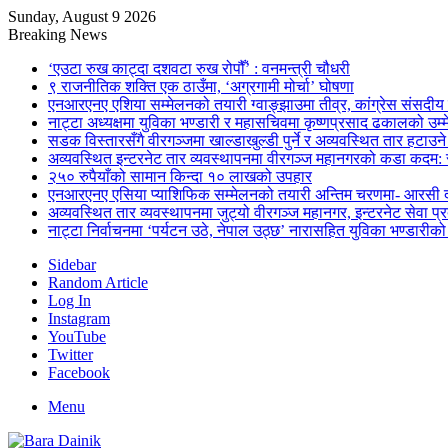
Sunday, August 9 2026
Breaking News
‘एउटा रुख काट्दा दशवटा रुख रोपौँ’ : वनमन्त्री चौधरी
९ राजनीतिक शक्ति एक ठाउँमा, ‘अग्रगामी मोर्चा’ घोषणा
एनआरएनए एशिया सम्मेलनको तयारी ग्वाङ्झाउमा तीव्र, कांग्रेस संसदीय 
नाट्टा अध्यक्षमा युविका भण्डारी र महासचिवमा कृष्णप्रसाद ढकालको उम्मे
सडक विस्तारसँगै वीरगञ्जमा खाल्डाखुल्डी पुर्ने र अव्यवस्थित तार हटाउन
अव्यवस्थित इन्टरनेट तार व्यवस्थापनमा वीरगञ्ज महानगरको कडा कदम: 
२५० रुपैयाँको सामान किन्दा १० लाखको उपहार
एनआरएनए एसिया प्याशिफिक सम्मेलनको तयारी अन्तिम चरणमा- आरसी दी
अव्यवस्थित तार व्यवस्थापनमा जुट्यो वीरगञ्ज महानगर, इन्टरनेट सेव
नाट्टा निर्वाचनमा ‘पर्यटन उठे, नेपाल उठ्छ’ नारासहित युविका भण्डारीक
Sidebar
Random Article
Log In
Instagram
YouTube
Twitter
Facebook
Menu