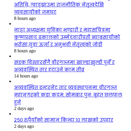
अतिथि, ग्वाङ्झाउमा राजनीतिक नेतृत्वदेखि
व्यवसायीको जमघट
8 hours ago
नाट्टा अध्यक्षमा युविका भण्डारी र महासचिवमा
कृष्णप्रसाद ढकालको उम्मेदवारीप्रती ब्याबसायीको
भरोसा,युवा ऊर्जा र अनुभवी नेतृत्वको जोडी
8 hours ago
सडक विस्तारसँगै वीरगञ्जमा खाल्डाखुल्डी पुर्ने र
अव्यवस्थित तार हटाउने काम तीव्र
14 hours ago
अव्यवस्थित इन्टरनेट तार व्यवस्थापनमा वीरगञ्ज
महानगरको कडा कदम: सोमबार पुनः बृहत् छलफल
हुने
2 days ago
२५० रुपैयाँको सामान किन्दा १० लाखको उपहार
2 days ago