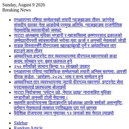
Sunday, August 9 2026
Breaking News
एनआरएनए एशिया सम्मेलनको तयारी ग्वाङ्झाउमा तीव्र, कांग्रेस
संसदीय दलका नेता आङदेम्बे प्रमुख अतिथि, ग्वाङ्झाउमा राजनीतिक
नेतृत्वदेखि व्यवसायीको जमघट
नाट्टा अध्यक्षमा युविका भण्डारी र महासचिवमा कृष्णप्रसाद ढकालको
उम्मेदवारीप्रती ब्याबसायीको भरोसा,युवा ऊर्जा र अनुभवी नेतृत्वको जोडी
सडक विस्तारसँगै वीरगञ्जमा खाल्डाखुल्डी पुर्ने र अव्यवस्थित तार
हटाउने काम तीव्र
अव्यवस्थित इन्टरनेट तार व्यवस्थापनमा वीरगञ्ज महानगरको कडा
कदम: सोमबार पुनः बृहत् छलफल हुने
२५० रुपैयाँको सामान किन्दा १० लाखको उपहार
एनआरएनए एसिया प्याशिफिक सम्मेलनको तयारी अन्तिम चरणमा- आरसी
दीपक कंडेल, ‘आरोहण–२०२६’ भव्य र सभ्य सम्मेलन हुने
अव्यवस्थित तार व्यवस्थापनमा जुट्यो वीरगञ्ज महानगर, इन्टरनेट सेवा
प्रदायकलाई छलफलमा बोलाइयो
नाट्टा निर्वाचनमा ‘पर्यटन उठे, नेपाल उठ्छ’ नारासहित युविका
भण्डारीको अनुभवी टोली मैदानमा।
सहमति कार्यान्वयनमा ढिलाइप्रति पूर्वअध्यक्ष आरके शर्माको असन्तुष्टि,
वर्तमान नेतृत्वलाई तत्काल प्रतिबद्धता पूरा गर्न आग्रह
वैदेशिक रोजगारमा ज्यान गुमाएका १३ जनाको शव नेपाल ल्याइयो
Sidebar
Random Article