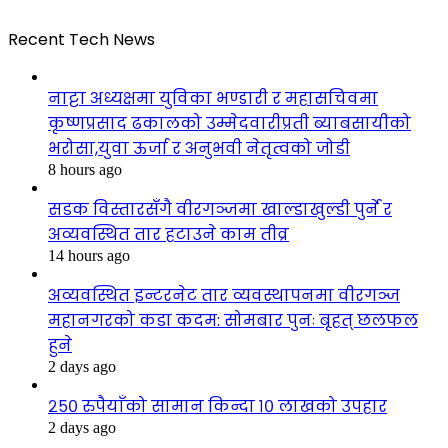
Recent Tech News
नाट्टा अध्यक्षमा युविका भण्डारी र महासचिवमा
कृष्णप्रसाद ढकालको उम्मेदवारीप्रती ब्याबसायीको
भरोसा,युवा ऊर्जा र अनुभवी नेतृत्वको जोडी
8 hours ago
सडक विस्तारसँगै वीरगञ्जमा खाल्डाखुल्डी पुर्ने र
अव्यवस्थित तार हटाउने काम तीव्र
14 hours ago
अव्यवस्थित इन्टरनेट तार व्यवस्थापनमा वीरगञ्ज
महानगरको कडा कदम: सोमबार पुनः बृहत् छलफल
हुने
2 days ago
२५० रुपैयाँको सामान किन्दा १० लाखको उपहार
2 days ago