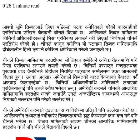
Admin
Send an email
September 2, 2023
0
26
1 minute read
आफ्नो भूमि तिब्बतलाई लिएर पछिल्लो पटक अमेरिकाले गरेको कारबाहीको
प्रतिरोधमा उत्रिने चेतावनी चीनले दिएको छ। अमेरिकाले तिब्बत मामिलामा
चिनियाँ अधिकारीहरुलाई भिसा प्रतिबन्ध लगाउने गरी लिएको निर्णयको चीनले
प्रतिरोध गरेको हो। चीनले कानुन बमोजिम यो घटनामा तिब्बत मामिलामाथि
दीर्घकालीन हिलो छ्याप्ने कोसिस अमेरिकाले गरेको जनाएको छ।
चीनले तिब्बत मामिलामा हस्तक्षेपमा जोडिएका अमेरिकी अधिकारीहरुमाथि पनि
भिसा प्रतिबन्ध लगाउने तयारी गरेको छ। चिनियाँ परराष्ट्र मन्त्रालयका
प्रवक्ता वाङ वेनबिनले बिहीबार नियमित पत्रकार सम्मेलनमा उक्त जानकारी
दिएका हुन्। उनका अनुसार अमेरिकाले तिब्बतको वास्तविकताको बेवास्ता गर्दै
अफवाह फैलाइरहेको छ। चिनियाँ अधिकारीमाथि अमेरिकाले लगाएको
प्रतिबन्धलाई पनि उनले अवैध भनेका छन्। अमेरिकी कदमले चीनको आन्तरिक
मामिलामाथि हस्तक्षेप भएको जनाउँदै उनले अन्तर्राष्ट्रिय सम्बन्धको आधारभूत
नियमको उल्लंघन पनि गरेको उल्लेख गरे।
चीनले अमेरिकी कदमको दृढताका साथ विरोधमा उत्रिने पनि उल्लेख गरेको छ।
अमेरिकासँग तथ्यलाई स्वीकारेर तिब्बतसम्बन्धी झूट फैल्याउने काम बन्द गर्न पनि
चीनले भनेको छ। तिब्बत मामिलाको आडमा चीनको आन्तरिक मामिलामाथि
हस्तक्षेप नगर्न पनि चीनले चेतावनी दिएको छ।