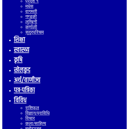
प्रदेश १
मधेस
वागमती
गण्डकी
लुम्बिनी
कर्णाली
सुदुरपस्चिम
शिक्षा
स्वास्थ्य
कृषि
खेलकुद
अर्थ/वाणीज्य
पत्र-पत्रिका
विविध
राशिफल
विज्ञान/प्राविधि
विचार
कला/साहित्य
मनोरञ्जन