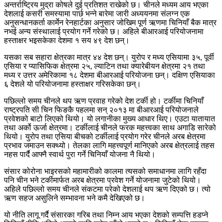
अन्तर्राष्ट्रिय मुद्रा कोषले दुई प्रतिशत राखेको छ। चीनले मध्यम आय भएका
देशलाई कसरी समस्यामा पार्छ भन्ने बारेमा जारी अध्ययनमा संलग्न एक
अनुसन्धानकर्ता कार्मेन रेनहार्टका अनुसार जोखिम पूर्ण ऋणमा चिनियाँ बैक मात्र
नभई अन्य संस्थालाई प्रयोग गर्ने गरेको छ। अहिले बीआरआई परियोजनामा
हस्ताक्षर भइसकेका देशमा १ सय ४९ देश छन्।
यसका सब सहारा क्षेत्रका मात्र ४४ देश छन्। युरोप र मध्य एसियामा ३५, पूर्वी
एसिया र प्यासिफिक क्षेत्रमा २५, ल्याटिन तथा क्यारेबीयन क्षेत्रमा २१ तथा
मध्य र उत्तर अमेरिकामा १८ देशमा बीआरआई परियोजना छन्। दक्षिण एसियाका
६ देशले यो परियोजनामा हस्ताक्षर गरिसकेका छन्।
पछिल्लो समय चीनले थप ऋण प्रवाह गरेको देश टर्की हो। टर्कीमा चिनियाँ
राष्ट्रपति सी चिन फिङकै पहलमा सन् २०१३ मा बीआरआई परियोजनाले
प्रवेशको बाटो लिएको थियो। यो लगानीका मुख्य आधार थिए। एउटा यातायात
तथा अर्को ऊर्जा क्षेत्रमा। टर्कीलाई चीनले फरक महत्त्वका साथ अगाडि सारेको
थियो। युरोप तथा एसिया बीचको टर्कीलाई प्रयोग गरेर चीनले अरब क्षेत्रमा
प्रभाव जमाउन सक्थ्यो। तेलका लागि महत्त्वपूर्ण मानिएको अरब क्षेत्रलाई तहस
नहस पार्दै आफ्नै स्वार्थ पुरा गर्ने चिनियाँ योजना नै थियो।
संसार कोरोना भाइरसको महामारीको कालमा त्यसको समाधानमा लागि रहँदा
पनि चीन भने टर्कीमार्फत अरब क्षेत्रमा प्रवेश गर्ने योजनामा जुटेको थियो।
अहिले पछिल्लो समय चीनले संकटमा परेको देशलाई थप ऋण दिएको छ। त्यो
ऋण सहज असुलिने सम्भावना भने कमै देखिएको छ।
यो नीति लागू गर्दै संसारका गरिब तथा निम्न आय भएका देशको सम्पत्ति हडप्ने