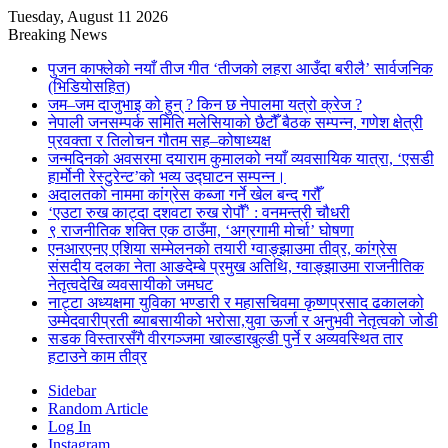
Tuesday, August 11 2026
Breaking News
पुजन काफ्लेको नयाँ तीज गीत ‘तीजको लहरा आउँदा बरीलै’ सार्वजनिक
(भिडियोसहित)
जम–जम दाजुभाइ को हुन् ? किन छ नेपालमा यत्रो क्रेज ?
नेपाली जनसम्पर्क समिति मलेसियाको छैटौँ बैठक सम्पन्न, गणेश क्षेत्री
प्रवक्ता र तिलोचन गौतम सह–कोषाध्यक्ष
जन्मदिनको अवसरमा दयाराम कुमालको नयाँ व्यवसायिक यात्रा, ‘एसडी
हार्मोनी रेस्टुरेन्ट’को भव्य उद्घाटन सम्पन्न।
अदालतको नाममा कांग्रेस कब्जा गर्ने खेल बन्द गरौँ
‘एउटा रुख काट्दा दशवटा रुख रोपौँ’ : वनमन्त्री चौधरी
९ राजनीतिक शक्ति एक ठाउँमा, ‘अग्रगामी मोर्चा’ घोषणा
एनआरएनए एशिया सम्मेलनको तयारी ग्वाङ्झाउमा तीव्र, कांग्रेस
संसदीय दलका नेता आङदेम्बे प्रमुख अतिथि, ग्वाङ्झाउमा राजनीतिक
नेतृत्वदेखि व्यवसायीको जमघट
नाट्टा अध्यक्षमा युविका भण्डारी र महासचिवमा कृष्णप्रसाद ढकालको
उम्मेदवारीप्रती ब्याबसायीको भरोसा,युवा ऊर्जा र अनुभवी नेतृत्वको जोडी
सडक विस्तारसँगै वीरगञ्जमा खाल्डाखुल्डी पुर्ने र अव्यवस्थित तार
हटाउने काम तीव्र
Sidebar
Random Article
Log In
Instagram