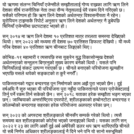
यो ऋणमा संलग्न चिनियाँ एजेन्सीले सम्झौतालाई गोप्य राख्नका लागि ऋण लिने
देशका शीर्ष राजनीतिक नेता तथा सैन्य नेतृत्वलाई धेरै रकम दिने गरिएको छ।
यसैको परिणाम हो कि ऋण लिने देशको अर्थतन्त्र विश्वसनीयता नै रहेन।
युरोपियन टाइम्सकै रिपोर्ट अनुसार ऋण लिने देशको अर्थतन्त्र नै डुबेपछि
चिनियाँ एजेन्सीमा छटपटाहट भएको हो।
सन् २०१४ मा ऋण लिने देशमा १० प्रतिशत मात्र तरलता समस्या देखिएको
थियो। सन् २०२२ को मध्यमा ती देशमा ७० प्रतिशत डिफल्ट देखियो। यी मध्ये
गरिब देशका ४० प्रतिशत ऋण चीनबाट लिइएको थिए।
कोभिड–१९ महामारी र त्यसपछि रुस युक्रेन युद्ध विकासोन्मुख देशको
अर्थतन्त्रको सन्तुलन बिग्रनुको मुख्य कारण बनेको थियो। यसले पनि
चिनियाँलाई संकट उत्पन्न गराएको छ। चीनले बनाएको परियोजना मूल्यहीन
भएपछि यसले थपेको सङ्कटको त कुरै नगरौँ।
पाकिस्तानको गद्वार बन्दरगाह पुन निर्माणको काम अझै पुरा भएको छैन। दुई
वर्षअघि नै सुरु भएका यी परियोजना पुरा नहुँदा पाकिस्तानले पावर प्रोजेक्टलाई
तिर्नु पर्ने रकम तिर्न सकेको छैन। सन् २०१८ यताका हरेक सम्झौता भङ्ग भएका
छन्। जाम्बियाको अन्तर्राष्ट्रिय एयरपोर्ट, श्रीलङ्काको हम्बोनटोटा बन्दरगाह र
कोलम्बोको बन्दरगाह सहरका हरेक परियोजना अलपत्र परेका छन्।
सन् २०२२ को अगस्टमा श्रीलङ्काले चीनसँग सम्पर्क गरेको थियो। त्यसै
समयमा बल श्रीलङ्काको कोर्टमा भएको जनाइएको थियो। यसका लागि सन्
२०२२ र २३ का लागि अर्को दुई अर्ब अमेरिकी डलर थप ऋण थापिएपछि चीनले
यो सबै निर्णय अधिकार श्रीलङ्कालाई नै दिने भने पनि यो सानो मरुभूमिको