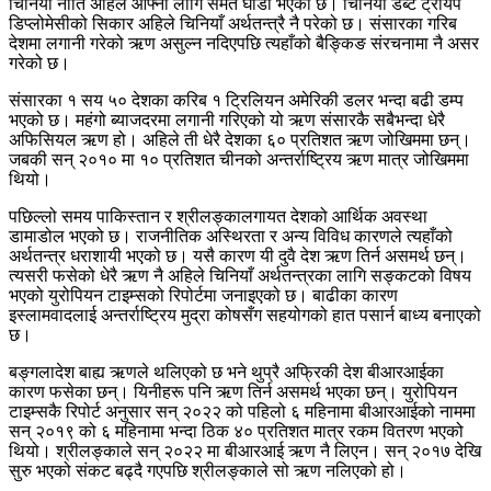
चिनियाँ नीति अहिले आफ्नो लागि समेत घाँडो भएको छ। चिनियाँ डेब्ट ट्रायप
डिप्लोमेसीको सिकार अहिले चिनियाँ अर्थतन्त्रै नै परेको छ। संसारका गरिब
देशमा लगानी गरेको ऋण असुल्न नदिएपछि त्यहाँको बैङ्किङ संरचनामा नै असर
गरेको छ।
संसारका १ सय ५० देशका करिब १ ट्रिलियन अमेरिकी डलर भन्दा बढी डम्प
भएको छ। महंगो ब्याजदरमा लगानी गरिएको यो ऋण संसारकै सबैभन्दा धेरै
अफिसियल ऋण हो। अहिले ती धेरै देशका ६० प्रतिशत ऋण जोखिममा छन्।
जबकी सन् २०१० मा १० प्रतिशत चीनको अन्तर्राष्ट्रिय ऋण मात्र जोखिममा
थियो।
पछिल्लो समय पाकिस्तान र श्रीलङ्कालगायत देशको आर्थिक अवस्था
डामाडोल भएको छ। राजनीतिक अस्थिरता र अन्य विविध कारणले त्यहाँको
अर्थतन्त्र धराशायी भएको छ। यसै कारण यी दुवै देश ऋण तिर्न असमर्थ छन्।
त्यसरी फसेको धेरै ऋण नै अहिले चिनियाँ अर्थतन्त्रका लागि सङ्कटको विषय
भएको युरोपियन टाइम्सको रिपोर्टमा जनाइएको छ। बाढीका कारण
इस्लामवादलाई अन्तर्राष्ट्रिय मुद्रा कोषसँग सहयोगको हात पसार्न बाध्य बनाएको
छ।
बङ्गलादेश बाह्य ऋणले थलिएको छ भने थुप्रै अफ्रिकी देश बीआरआईका
कारण फसेका छन्। यिनीहरू पनि ऋण तिर्न असमर्थ भएका छन्। युरोपियन
टाइम्सकै रिपोर्ट अनुसार सन् २०२२ को पहिलो ६ महिनामा बीआरआईको नाममा
सन् २०१९ को ६ महिनामा भन्दा ठिक ४० प्रतिशत मात्र रकम वितरण भएको
थियो। श्रीलङ्काले सन् २०२२ मा बीआरआई ऋण नै लिएन। सन् २०१७ देखि
सुरु भएको संकट बढ्दै गएपछि श्रीलङ्काले सो ऋण नलिएको हो।