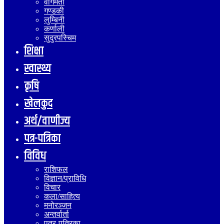
वागमती
गण्डकी
लुम्बिनी
कर्णाली
सुदुरपस्चिम
शिक्षा
स्वास्थ्य
कृषि
खेलकुद
अर्थ/वाणीज्य
पत्र-पत्रिका
विविध
राशिफल
विज्ञान/प्राविधि
विचार
कला/साहित्य
मनोरञ्जन
अन्तर्वार्ता
पत्र-पत्रिका