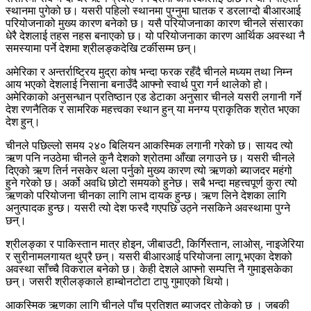
स्थानमा पुगेको छ। यसरी पहिलो स्थानमा पुग्नुमा घातक र डरलाग्दो बीआरआई
परियोजनाको मुख्य कारण बनेको छ। यसै परियोजनाका कारण चीनले संसारका
धेरै देशलाई तहस नहस बनाएको छ। यो परियोजनाका कारण आर्थिक अवस्था नै
समस्यामा पर्ने देशमा श्रीलङ्कदेखि टर्कीसम्म छन्।
अमेरिका र अन्तर्राष्ट्रिय मुद्रा कोष भन्दा फरक रहँदै चीनले मध्यम तथा निम्न
आय भएको देशलाई निसाना बनाउँदै आफ्नो स्वार्थ पुरा गर्न थालेको हो।
अमेरिकाको अनुसन्धान प्रतिष्ठान एड डेटाका अनुसार चीनले यसरी लगानी गर्ने
देश रणनैतिक र सामरिक महत्त्वका स्थान हुन् या मनग्य प्राकृतिक श्रोत भएका
देश हुन्।
चीनले पछिल्लो समय २४० बिलियन आकस्मिक लगानी गरेको छ। सायद त्यो
ऋण पनि नउठेमा चीनले कुनै देशको श्रोतमा आँखा लगाउने छ। यसरी चीनले
दिएको ऋण तिर्न नसकेर थला पर्नुको मुख्य कारण त्यो ऋणको ब्याजदर महंगो
हुने गरेको छ। अर्को अवधि छोटो समयको हुनेछ। सबै भन्दा महत्त्वपूर्ण कुरा त्यो
ऋणको परियोजना चीनका लागि लाभ दायक हुन्छ। ऋण लिने देशका लागि
अनुत्पादक हुन्छ। यसरी त्यो देश फस्दै गएपछि उठ्ने नसकिने अवस्थामा पुग्ने
छन्।
श्रीलङ्का र पाकिस्तान मात्र होइन, जीबाउटी, किर्गिस्तान, लाओस्, नाइजेरिया
र सुरीनामलगायत थुप्रै छन्। यसरी बीआरआई परियोजना लागू भएका देशको
अवस्था साँच्चै विकराल बनेको छ। केही देशले आफ्नो सम्पत्ति नै गुमाइसकेका
छन्। जसरी श्रीलङ्काले हाम्बोनटोटा टापु गुमाएको थियो।
आकस्मिक ऋणका लागि चीनले पाँच प्रतिशत ब्याजदर तोकेको छ । जबकी