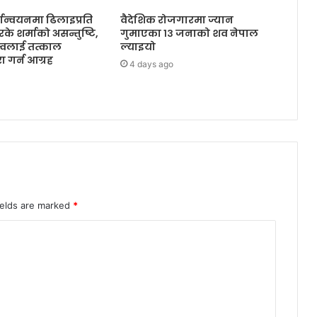
ान्वयनमा ढिलाइप्रति
वैदेशिक रोजगारमा ज्यान
आरके शर्माको असन्तुष्टि,
गुमाएका १३ जनाको शव नेपाल
ृत्वलाई तत्काल
ल्याइयो
ूरा गर्न आग्रह
4 days ago
ields are marked
*