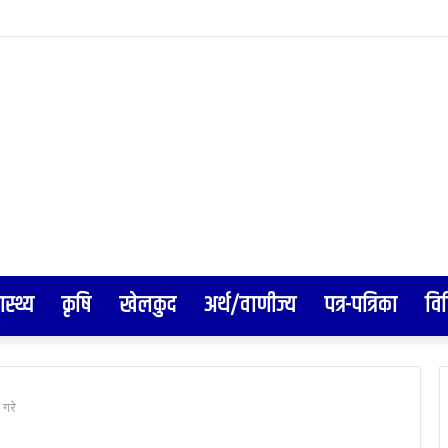
न किन्दा १० लाखको उपहार
ास्थ्य
कृषि
खेलकुद
अर्थ/वाणीज्य
पत्र-पत्रिका
वि
 गरे