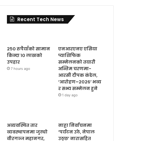
Recent Tech News
२५० रुपैयाँको सामान
एनआरएनए एसिया
किन्दा १० लाखको
प्याशिफिक
उपहार
सम्मेलनको तयारी
अन्तिम चरणमा-
7 hours ago
आरसी दीपक कंडेल,
‘आरोहण–२०२६’ भव्य
र सभ्य सम्मेलन हुने
1 day ago
अव्यवस्थित तार
नाट्टा निर्वाचनमा
व्यवस्थापनमा जुट्यो
‘पर्यटन उठे, नेपाल
वीरगञ्ज महानगर,
उठ्छ’ नारासहित