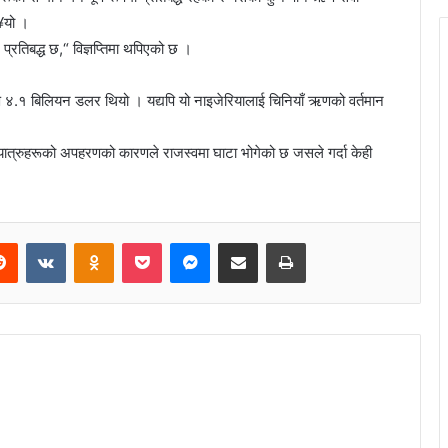
ग¥यो ।
प्रतिबद्ध छ,“ विज्ञप्तिमा थपिएको छ ।
४.१ बिलियन डलर थियो । यद्यपि यो नाइजेरियालाई चिनियाँ ऋणको वर्तमान
 यात्रुहरूको अपहरणको कारणले राजस्वमा घाटा भोगेको छ जसले गर्दा केही
Reddit
VKontakte
Odnoklassniki
Pocket
Messenger
Share via Email
Print