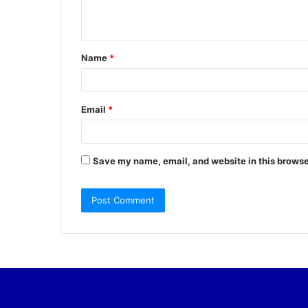
n
t
Name
*
*
Email
*
Save my name, email, and website in this browse