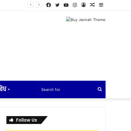
Facebook
Twitter
YouTube
Instagram
Log
Random
Sidebar
In
Article
विध
Search
for
Follow Us