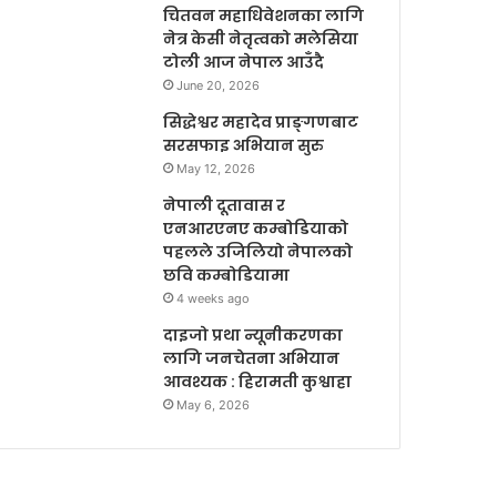
चितवन महाधिवेशनका लागि
नेत्र केसी नेतृत्वको मलेसिया
टोली आज नेपाल आउँदै
June 20, 2026
सिद्धेश्वर महादेव प्राङ्गणबाट
सरसफाइ अभियान सुरु
May 12, 2026
नेपाली दूतावास र
एनआरएनए कम्बोडियाको
पहलले उजिलियो नेपालको
छवि कम्बोडियामा
4 weeks ago
दाइजो प्रथा न्यूनीकरणका
लागि जनचेतना अभियान
आवश्यक : हिरामती कुश्वाहा
May 6, 2026