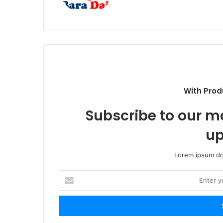
b
s
i
t
e
With Prod
Subscribe to our ma
up
Lorem ipsum dol
E
n
t
e
r