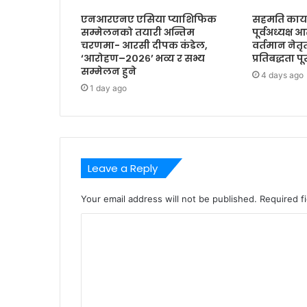
एनआरएनए एसिया प्याशिफिक
सहमति कार्य
सम्मेलनको तयारी अन्तिम
पूर्वअध्यक्ष 
चरणमा- आरसी दीपक कंडेल,
वर्तमान नेत
‘आरोहण–२०२६’ भव्य र सभ्य
प्रतिबद्धता प
सम्मेलन हुने
4 days ago
1 day ago
Leave a Reply
Your email address will not be published.
Required f
C
o
m
m
e