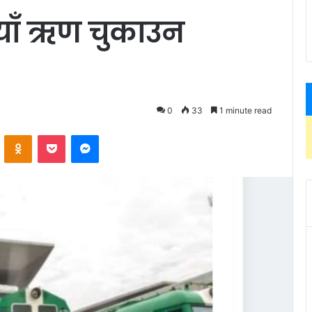
याँ ऋण चुकाउन
0
33
1 minute read
ontakte
Odnoklassniki
Pocket
Messenger