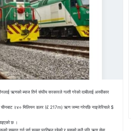
ीनलाई ऋणको ब्याज तिर्न संघीय सरकारले गल्ती गरेको दाबीलाई अस्वीकार
 वर्षमा चीनबाट २४० मिलियन डलर (£ 217m) ऋण जम्मा गरेपछि नाइजेरियाले $
बताइएको छ ।
ूको सम्मान गर्न पूर्ण रूपमा प्रतिबद्ध रहेको र यसको कुनै पनि ऋण सेवा