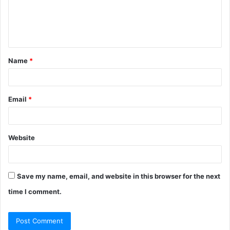
m
e
n
t
Name
*
*
Email
*
Website
Save my name, email, and website in this browser for the next
time I comment.