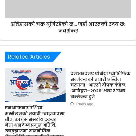
इतिहासको चक्र घुमिरहेको छ… जहाँ भारतको उदय छ:
जयशंकर
Related Articles
एनआरएनए एसिया प्याशिफिक
सम्मेलनको तयारी अन्तिम
चरणमा- आरसी दीपक कंडेल,
‘आरोहण–२०२६’ भव्य र सभ्य
सम्मेलन हुने
3 days ago
एनआरएनए एशिया
सम्मेलनको तयारी ग्वाङ्झाउमा
तीव्र, कांग्रेस संसदीय दलका
नेता आङदेम्बे प्रमुख अतिथि,
ग्वाङ्झाउमा राजनीतिक