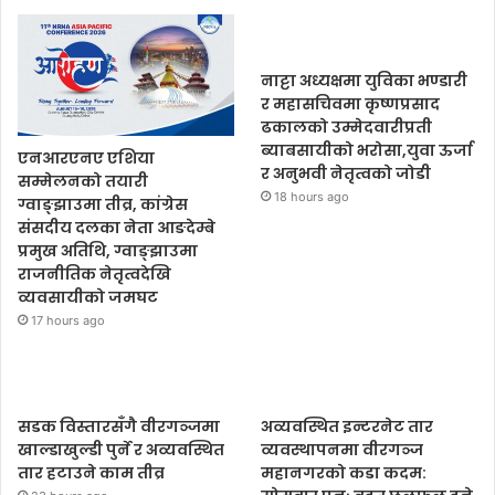
नाट्टा अध्यक्षमा युविका भण्डारी
र महासचिवमा कृष्णप्रसाद
ढकालको उम्मेदवारीप्रती
ब्याबसायीको भरोसा,युवा ऊर्जा
एनआरएनए एशिया
र अनुभवी नेतृत्वको जोडी
सम्मेलनको तयारी
18 hours ago
ग्वाङ्झाउमा तीव्र, कांग्रेस
संसदीय दलका नेता आङदेम्बे
प्रमुख अतिथि, ग्वाङ्झाउमा
राजनीतिक नेतृत्वदेखि
व्यवसायीको जमघट
17 hours ago
सडक विस्तारसँगै वीरगञ्जमा
अव्यवस्थित इन्टरनेट तार
खाल्डाखुल्डी पुर्ने र अव्यवस्थित
व्यवस्थापनमा वीरगञ्ज
तार हटाउने काम तीव्र
महानगरको कडा कदम: