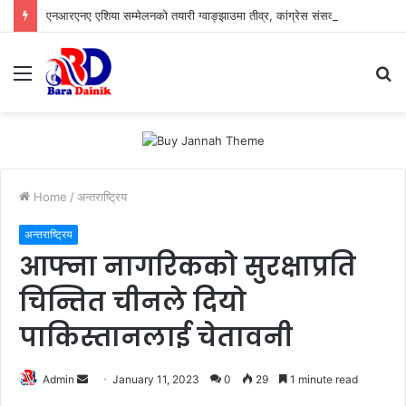
एनआरएनए एशिया सम्मेलनको तयारी ग्वाङ्झाउमा तीव्र, कांग्रेस संसदीय दलका नेता आङदेम्बे प्रमुख अतिथि, ग्वाङ्झाउमा राजनीतिक नेतृत्वदेखि व्यवसायीको जमघट
Menu
S
fo
Home
/
अन्तराष्ट्रिय
अन्तराष्ट्रिय
आफ्ना नागरिकको सुरक्षाप्रति
चिन्तित चीनले दियो
पाकिस्तानलाई चेतावनी
Admin
S
January 11, 2023
0
29
1 minute read
e