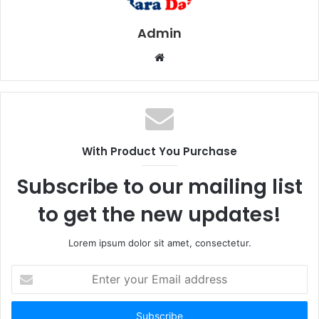
Admin
W
e
b
s
i
t
With Product You Purchase
e
Subscribe to our mailing list
to get the new updates!
Lorem ipsum dolor sit amet, consectetur.
E
n
t
e