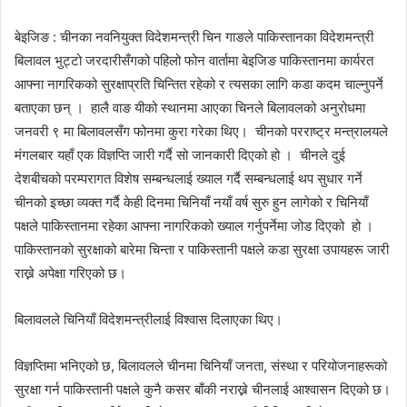
n
बेइजिङ : चीनका नवनियुक्त विदेशमन्त्री चिन गाङले पाकिस्तानका विदेशमन्त्री
d
बिलावल भुट्टो जरदारीसँगको पहिलो फोन वार्तामा बेइजिङ पाकिस्तानमा कार्यरत
a
आफ्ना नागरिकको सुरक्षाप्रति चिन्तित रहेको र त्यसका लागि कडा कदम चाल्नुपर्ने
n
e
बताएका छन् । हालै वाङ यीको स्थानमा आएका चिनले बिलावलको अनुरोधमा
m
जनवरी ९ मा बिलावलसँग फोनमा कुरा गरेका थिए। चीनको परराष्ट्र मन्त्रालयले
a
मंगलबार यहाँ एक विज्ञप्ति जारी गर्दै सो जानकारी दिएको हो । चीनले दुई
i
देशबीचको परम्परागत विशेष सम्बन्धलाई ख्याल गर्दै सम्बन्धलाई थप सुधार गर्ने
l
चीनको इच्छा व्यक्त गर्दै केही दिनमा चिनियाँ नयाँ वर्ष सुरु हुन लागेको र चिनियाँ
पक्षले पाकिस्तानमा रहेका आफ्ना नागरिकको ख्याल गर्नुपर्नेमा जोड दिएको हो ।
पाकिस्तानको सुरक्षाको बारेमा चिन्ता र पाकिस्तानी पक्षले कडा सुरक्षा उपायहरू जारी
राख्ने अपेक्षा गरिएको छ।
बिलावलले चिनियाँ विदेशमन्त्रीलाई विश्वास दिलाएका थिए।
विज्ञप्तिमा भनिएको छ, बिलावलले चीनमा चिनियाँ जनता, संस्था र परियोजनाहरूको
सुरक्षा गर्न पाकिस्तानी पक्षले कुनै कसर बाँकी नराख्ने चीनलाई आश्वासन दिएको छ।