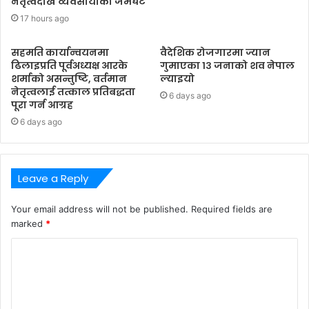
नेतृत्वदेखि व्यवसायीको जमघट
17 hours ago
सहमति कार्यान्वयनमा
वैदेशिक रोजगारमा ज्यान
ढिलाइप्रति पूर्वअध्यक्ष आरके
गुमाएका १३ जनाको शव नेपाल
शर्माको असन्तुष्टि, वर्तमान
ल्याइयो
नेतृत्वलाई तत्काल प्रतिबद्धता
6 days ago
पूरा गर्न आग्रह
6 days ago
Leave a Reply
Your email address will not be published.
Required fields are
marked
*
C
o
m