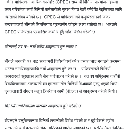
चीन-पाकिस्तान आर्थिक करिडोर (CPEC) सम्बन्धी विभिन्न परियोजनाहरूमा
काम गरिरहेका सयौं चिनियाँ कर्मचारीको सुरक्षा विगत केही वर्षदेखि बेइजिङका लागि
चिन्ताको विषय बनेको छ। CPEC ले पाकिस्तानको बलुचिस्तानको ग्वादर
बन्दरगाहलाई चीनको सिनजियाङ प्रान्तसँग जोड्ने लक्ष्य राखेको छ। भारतले
CPEC पाकिस्तान प्रशासित कश्मीर हुँदै जाँदा विरोध गरेको छ।
चीनलाई डर छ– नयाँ वर्षमा आक्रमण हुन सक्छ ?
चीनले जनवरी २१ बाट साता भरी चिनियाँ नयाँ वर्ष र वसन्त चाड मनाउने क्रममा
आफ्ना नागरिकहरूमाथि नयाँ आक्रमण हुने डर छ। पाकिस्तानले चिनियाँ
कामदारको सुरक्षाका लागि सेना परिचालन गरेको छ । गत वर्ष अप्रिलमा कराँची
विश्वविद्यालयमा आत्मघाती बम हमलामा तीन चिनियाँ शिक्षकको मृत्यु भएको थियो।
पृथकतावादी संगठन बलुच लिबरेशन आर्मी (बीएलए) ले आक्रमण गरेको थियो।
चिनियाँ नागरिकमाथि बारम्बार आक्रमण हुने गरेको छ
बीएलएले बलुचिस्तानमा चिनियाँ लगानीको विरोध गरेको छ र दुवै देशले स्रोत
साधनको धनी प्रान्तको दोहन गरिरहेको आरोप लगाएको छ। प्रतिबन्धित तेहरिक-