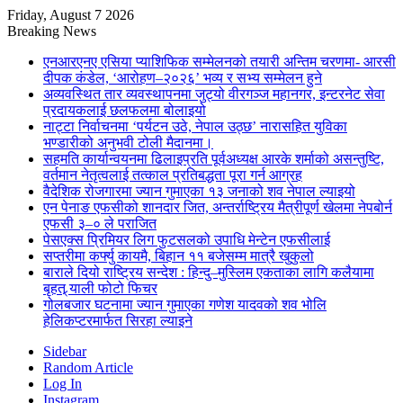
Friday, August 7 2026
Breaking News
एनआरएनए एसिया प्याशिफिक सम्मेलनको तयारी अन्तिम चरणमा- आरसी
दीपक कंडेल, ‘आरोहण–२०२६’ भव्य र सभ्य सम्मेलन हुने
अव्यवस्थित तार व्यवस्थापनमा जुट्यो वीरगञ्ज महानगर, इन्टरनेट सेवा
प्रदायकलाई छलफलमा बोलाइयो
नाट्टा निर्वाचनमा ‘पर्यटन उठे, नेपाल उठ्छ’ नारासहित युविका
भण्डारीको अनुभवी टोली मैदानमा।
सहमति कार्यान्वयनमा ढिलाइप्रति पूर्वअध्यक्ष आरके शर्माको असन्तुष्टि,
वर्तमान नेतृत्वलाई तत्काल प्रतिबद्धता पूरा गर्न आग्रह
वैदेशिक रोजगारमा ज्यान गुमाएका १३ जनाको शव नेपाल ल्याइयो
एन पेनाङ एफसीको शानदार जित, अन्तर्राष्ट्रिय मैत्रीपूर्ण खेलमा नेपबोर्न
एफसी ३–० ले पराजित
पेसएक्स प्रिमियर लिग फुटसलको उपाधि मेन्टेन एफसीलाई
सप्तरीमा कर्फ्यु कायमै, बिहान ११ बजेसम्म मात्रै खुकुलो
बाराले दियो राष्ट्रिय सन्देश : हिन्दु–मुस्लिम एकताका लागि कलैयामा
बृहत् र्‍याली फोटो फिचर
गोलबजार घटनामा ज्यान गुमाएका गणेश यादवको शव भोलि
हेलिकप्टरमार्फत सिरहा ल्याइने
Sidebar
Random Article
Log In
Instagram