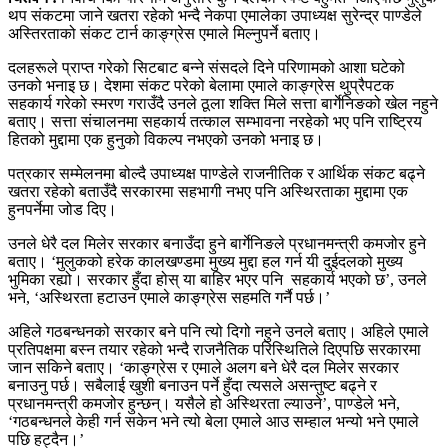
थप संकटमा जाने खतरा रहेको भन्दै नेकपा एमालेका उपाध्यक्ष सुरेन्द्र पाण्डेले
अस्तिरताको संकट टार्न काङ्ग्रेस एमाले मिल्नुपर्ने बताए।
दलहरूले प्राप्त गरेको सिटबाट बन्ने संसदले दिने परिणामको आशा घटेको
उनको भनाइ छ। देशमा संकट परेको बेलामा एमाले काङ्ग्रेस थुप्रैपटक
सहकार्य गरेको स्मरण गराउँदै उनले ठूला शक्ति मिले सत्ता बार्गेनिङको खेल नहुने
बताए। सत्ता संचालनमा सहकार्य तत्काल सम्भावना नरहेको भए पनि राष्ट्रिय
हितको मुद्दामा एक हुनुको विकल्प नभएको उनको भनाइ छ।
पत्रकार सम्मेलनमा बोल्दै उपाध्यक्ष पाण्डेले राजनीतिक र आर्थिक संकट बढ्ने
खतरा रहेको बताउँदै सरकारमा सहभागी नभए पनि अस्थिरताका मुद्दामा एक
हुनपर्नेमा जोड दिए।
उनले धेरै दल मिलेर सरकार बनाउँदा हुने बार्गेनिङले प्रधानमन्त्री कमजोर हुने
बताए। ‘मुलुकको हरेक कालखण्डमा मुख्य मुद्दा हल गर्न यी दुईदलको मुख्य
भुमिका रह्यो। सरकार हुँदा होस् या बाहिर भएर पनि सहकार्य भएको छ’, उनले
भने, ‘अस्थिरता हटाउन एमाले काङ्ग्रेस सहमति गर्नै पर्छ।’
अहिले गठबन्धनको सरकार बने पनि त्यो दिगो नहुने उनले बताए। अहिले एमाले
प्रतिपक्षमा बस्न तयार रहेको भन्दै राजनैतिक परिस्थितिले दिएपछि सरकारमा
जान सकिने बताए। ‘काङ्ग्रेस र एमाले अलग बने धेरै दल मिलेर सरकार
बनाउनु पर्छ। सबैलाई खुशी बनाउन पर्ने हुँदा त्यसले असन्तुष्ट बढ्ने र
प्रधानमन्त्री कमजोर हुन्छन्। यसैले हो अस्थिरता ल्याउने’, पाण्डेले भने,
‘गठबन्धनले केही गर्न सकेन भने त्यो बेला एमाले आउ सम्हाल भन्यो भने एमाले
पछि हट्दैन।’