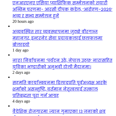
एनआरएनए एसिया प्याशिफिक सम्मेलनको तयारी
अन्तिम चरणमा- आरसी दीपक कंडेल, ‘आरोहण–२०२६’
भव्य र सभ्य सम्मेलन हुने
20 hours ago
अव्यवस्थित तार व्यवस्थापनमा जुट्यो वीरगञ्ज
महानगर, इन्टरनेट सेवा प्रदायकलाई छलफलमा
बोलाइयो
1 day ago
नाट्टा निर्वाचनमा ‘पर्यटन उठे, नेपाल उठ्छ’ नारासहित
युविका भण्डारीको अनुभवी टोली मैदानमा।
2 days ago
सहमति कार्यान्वयनमा ढिलाइप्रति पूर्वअध्यक्ष आरके
शर्माको असन्तुष्टि, वर्तमान नेतृत्वलाई तत्काल
प्रतिबद्धता पूरा गर्न आग्रह
4 days ago
वैदेशिक रोजगारमा ज्यान गुमाएका १३ जनाको शव