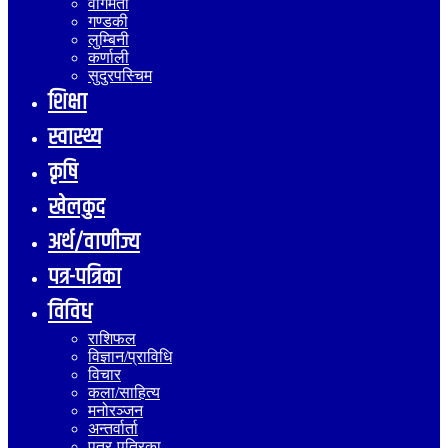
वागमती
गण्डकी
लुम्बिनी
कर्णाली
सुदुरपस्चिम
शिक्षा
स्वास्थ्य
कृषि
खेलकुद
अर्थ/वाणीज्य
पत्र-पत्रिका
विविध
राशिफल
विज्ञान/प्राविधि
विचार
कला/साहित्य
मनोरञ्जन
अन्तर्वार्ता
पत्र-पत्रिका