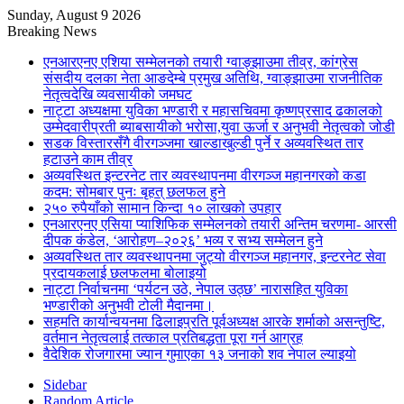
Sunday, August 9 2026
Breaking News
एनआरएनए एशिया सम्मेलनको तयारी ग्वाङ्झाउमा तीव्र, कांग्रेस
संसदीय दलका नेता आङदेम्बे प्रमुख अतिथि, ग्वाङ्झाउमा राजनीतिक
नेतृत्वदेखि व्यवसायीको जमघट
नाट्टा अध्यक्षमा युविका भण्डारी र महासचिवमा कृष्णप्रसाद ढकालको
उम्मेदवारीप्रती ब्याबसायीको भरोसा,युवा ऊर्जा र अनुभवी नेतृत्वको जोडी
सडक विस्तारसँगै वीरगञ्जमा खाल्डाखुल्डी पुर्ने र अव्यवस्थित तार
हटाउने काम तीव्र
अव्यवस्थित इन्टरनेट तार व्यवस्थापनमा वीरगञ्ज महानगरको कडा
कदम: सोमबार पुनः बृहत् छलफल हुने
२५० रुपैयाँको सामान किन्दा १० लाखको उपहार
एनआरएनए एसिया प्याशिफिक सम्मेलनको तयारी अन्तिम चरणमा- आरसी
दीपक कंडेल, ‘आरोहण–२०२६’ भव्य र सभ्य सम्मेलन हुने
अव्यवस्थित तार व्यवस्थापनमा जुट्यो वीरगञ्ज महानगर, इन्टरनेट सेवा
प्रदायकलाई छलफलमा बोलाइयो
नाट्टा निर्वाचनमा ‘पर्यटन उठे, नेपाल उठ्छ’ नारासहित युविका
भण्डारीको अनुभवी टोली मैदानमा।
सहमति कार्यान्वयनमा ढिलाइप्रति पूर्वअध्यक्ष आरके शर्माको असन्तुष्टि,
वर्तमान नेतृत्वलाई तत्काल प्रतिबद्धता पूरा गर्न आग्रह
वैदेशिक रोजगारमा ज्यान गुमाएका १३ जनाको शव नेपाल ल्याइयो
Sidebar
Random Article