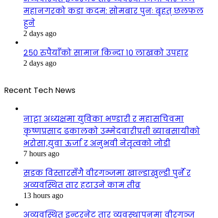
महानगरको कडा कदम: सोमबार पुनः बृहत् छलफल
हुने
2 days ago
२५० रुपैयाँको सामान किन्दा १० लाखको उपहार
2 days ago
Recent Tech News
नाट्टा अध्यक्षमा युविका भण्डारी र महासचिवमा
कृष्णप्रसाद ढकालको उम्मेदवारीप्रती ब्याबसायीको
भरोसा,युवा ऊर्जा र अनुभवी नेतृत्वको जोडी
7 hours ago
सडक विस्तारसँगै वीरगञ्जमा खाल्डाखुल्डी पुर्ने र
अव्यवस्थित तार हटाउने काम तीव्र
13 hours ago
अव्यवस्थित इन्टरनेट तार व्यवस्थापनमा वीरगञ्ज