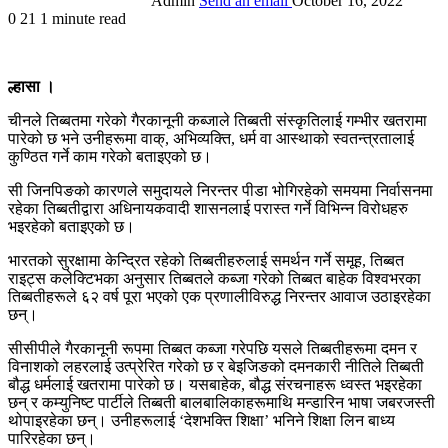
Admin
Send an email
October 16, 2022
0
21
1 minute read
ल्हासा ।
चीनले तिब्बतमा गरेको गैरकानूनी कब्जाले तिब्बती संस्कृतिलाई गम्भीर खतरामा
पारेको छ भने उनीहरूमा वाक्, अभिव्यक्ति, धर्म वा आस्थाको स्वतन्त्रतालाई
कुण्ठित गर्ने काम गरेको बताइएको छ।
सी जिनपिङको कारणले समुदायले निरन्तर पीडा भोगिरहेको समयमा निर्वासनमा
रहेका तिब्बतीद्वारा अधिनायकवादी शासनलाई परास्त गर्ने विभिन्‍न विरोधहरु
भइरहेको बताइएको छ।
भारतको सुरक्षामा केन्द्रित रहेको तिब्बतीहरुलाई समर्थन गर्ने समूह, तिब्बत
राइट्स कलेक्टिभका अनुसार तिब्बतले कब्जा गरेको तिब्बत बाहेक विश्वभरका
तिब्बतीहरूले ६२ वर्ष पूरा भएको एक प्रणालीविरुद्ध निरन्तर आवाज उठाइरहेका
छन्।
सीसीपीले गैरकानूनी रूपमा तिब्बत कब्जा गरेपछि यसले तिब्बतीहरूमा दमन र
विनाशको लहरलाई उत्प्रेरित गरेको छ र बेइजिङको दमनकारी नीतिले तिब्बती
बौद्ध धर्मलाई खतरामा पारेको छ। यसबाहेक, बौद्ध संरचनाहरू ध्वस्त भइरहेका
छन् र कम्युनिष्ट पार्टीले तिब्बती बालबालिकाहरूमाथि मन्डारिन भाषा जबरजस्ती
थोपाइरहेका छन्। उनीहरूलाई ‘देशभक्ति शिक्षा’ भनिने शिक्षा लिन बाध्य
पारिरहेका छन्।