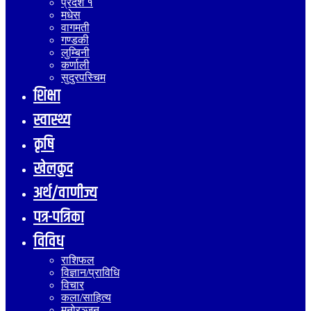
प्रदेश १
मधेस
वागमती
गण्डकी
लुम्बिनी
कर्णाली
सुदुरपस्चिम
शिक्षा
स्वास्थ्य
कृषि
खेलकुद
अर्थ/वाणीज्य
पत्र-पत्रिका
विविध
राशिफल
विज्ञान/प्राविधि
विचार
कला/साहित्य
मनोरञ्जन