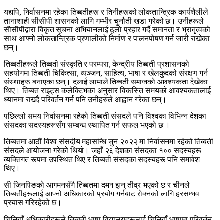
यद्यपि, निर्वासनमा रहेका तिब्बतीहरू र तिनीहरूको लोकतान्त्रिक कार्यशैलीले
तानाशाही सीसीपी शासनको लागि गम्भीर चुनौती खडा गरेको छ। उनीहरूले
सीसीपीद्वारा विकृत सूचना अभियानलाई ठूलो प्रहार गर्दै समानता र भ्रातृत्वको
साथ आफ्नो लोकतान्त्रिक प्रणालीको निर्माण र पालनपोषण गर्न जारी राखेका
छन्।
तिब्बतीहरूले तिब्बती संस्कृति र परम्परा, केन्द्रीय तिब्बती प्रशासनको
सहयोगमा तिब्बती चिकित्सा, व्यञ्जन, साहित्य, भाषा र खेलकुदको संरक्षण गर्न
संस्थाहरू बनाएका छन्। दलाई लामाले तिब्बती समाजको आवश्यकता देखेका
थिए। तिब्बत राइट्स कलेक्टिभका अनुसार विकसित समयको आवश्यकतालाई
ध्यानमा राख्दै परिवर्तन गर्न पनि उनीहरुले आह्वान गरेका छन्।
पछिल्लो समय निर्वासनमा रहेको तिब्बती संसदले पनि विश्वका विभिन्न देशका
संसदका सदस्यहरूसँग सम्बन्ध स्थापित गर्न सफल भएको छ ।
तिब्बतमा आठौं विश्व संसदीय महासन्धि जुन २०२२ मा निर्वासनमा रहेको तिब्बती
संसदले आयोजना गरेको थियो। जहाँ २६ देशका संसदका १०० सदस्यहरू
व्यक्तिगत रूपमा उपस्थित थिए र तिब्बती संसदका सदस्यहरू पनि समावेश
थिए।
सी जिनपिङको आगमनसँगै तिब्बतमा दमन झन् तीव्र भएको छ र चीनले
तिब्बतीहरूलाई आफ्नो अधिकारको प्रयोग गर्नबाट रोक्नको लागि हरसम्भव
प्रयास गरिरहेको छ।
चिनियाँ अधिकारीहरूले तिब्बती भाषा विद्यालयहरूलाई चिनियाँ भाषामा परिवर्तन