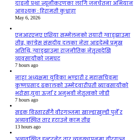
दाइजो प्रथा न्यूनीकरणका लागि जनचेतना अभियान
आवश्यक : हिरामती कुश्वाहा
May 6, 2026
एनआरएनए एशिया सम्मेलनको तयारी ग्वाङ्झाउमा
तीव्र, कांग्रेस संसदीय दलका नेता आङदेम्बे प्रमुख
अतिथि, ग्वाङ्झाउमा राजनीतिक नेतृत्वदेखि
व्यवसायीको जमघट
7 hours ago
नाट्टा अध्यक्षमा युविका भण्डारी र महासचिवमा
कृष्णप्रसाद ढकालको उम्मेदवारीप्रती ब्याबसायीको
भरोसा,युवा ऊर्जा र अनुभवी नेतृत्वको जोडी
7 hours ago
सडक विस्तारसँगै वीरगञ्जमा खाल्डाखुल्डी पुर्ने र
अव्यवस्थित तार हटाउने काम तीव्र
13 hours ago
अव्यवस्थित इन्टरनेट तार व्यवस्थापनमा वीरगञ्ज