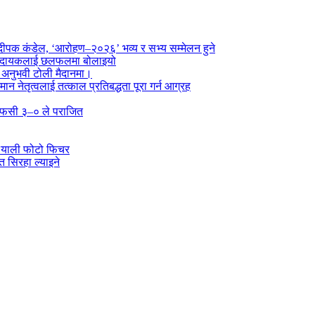
पक कंडेल, ‘आरोहण–२०२६’ भव्य र सभ्य सम्मेलन हुने
ा प्रदायकलाई छलफलमा बोलाइयो
ो अनुभवी टोली मैदानमा।
तमान नेतृत्वलाई तत्काल प्रतिबद्धता पूरा गर्न आग्रह
्न एफसी ३–० ले पराजित
 र्‍याली फोटो फिचर
 सिरहा ल्याइने