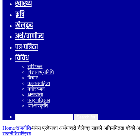
स्वास्थ्य
कृषि
खेलकुद
अर्थ/वाणीज्य
पत्र-पत्रिका
विविध
राशिफल
विज्ञान/प्राविधि
विचार
कला/साहित्य
मनोरञ्जन
अन्तर्वार्ता
पत्र-पत्रिका
धर्म/संस्कृति
Search for
Home
/
राजनीति
/
मधेस प्रदेसका अर्थमन्त्री शैलेन्द्र साहले अनियमितता गरेक
राजनीति
राष्ट्रिय