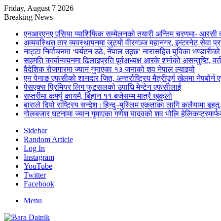
Friday, August 7 2026
Breaking News
एनआरएनए एसिया प्याशिफिक सम्मेलनको तयारी अन्तिम चरणमा- आरसी दी
अव्यवस्थित तार व्यवस्थापनमा जुट्यो वीरगञ्ज महानगर, इन्टरनेट सेव
नाट्टा निर्वाचनमा ‘पर्यटन उठे, नेपाल उठ्छ’ नारासहित युविका भण्डारीक
सहमति कार्यान्वयनमा ढिलाइप्रति पूर्वअध्यक्ष आरके शर्माको असन्तुष्टि, वर्
वैदेशिक रोजगारमा ज्यान गुमाएका १३ जनाको शव नेपाल ल्याइयो
एन पेनाङ एफसीको शानदार जित, अन्तर्राष्ट्रिय मैत्रीपूर्ण खेलमा नेपबोर
पेसएक्स प्रिमियर लिग फुटसलको उपाधि मेन्टेन एफसीलाई
सप्तरीमा कर्फ्यु कायमै, बिहान ११ बजेसम्म मात्रै खुकुलो
बाराले दियो राष्ट्रिय सन्देश : हिन्दु–मुस्लिम एकताका लागि कलैयामा बृहत्
गोलबजार घटनामा ज्यान गुमाएका गणेश यादवको शव भोलि हेलिकप्टरमार्फत
Sidebar
Random Article
Log In
Instagram
YouTube
Twitter
Facebook
Menu