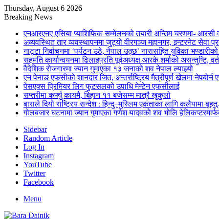
Thursday, August 6 2026
Breaking News
एनआरएनए एसिया प्याशिफिक सम्मेलनको तयारी अन्तिम चरणमा- आरसी दी
अव्यवस्थित तार व्यवस्थापनमा जुट्यो वीरगञ्ज महानगर, इन्टरनेट सेव
नाट्टा निर्वाचनमा ‘पर्यटन उठे, नेपाल उठ्छ’ नारासहित युविका भण्डारीक
सहमति कार्यान्वयनमा ढिलाइप्रति पूर्वअध्यक्ष आरके शर्माको असन्तुष्टि, वर्
वैदेशिक रोजगारमा ज्यान गुमाएका १३ जनाको शव नेपाल ल्याइयो
एन पेनाङ एफसीको शानदार जित, अन्तर्राष्ट्रिय मैत्रीपूर्ण खेलमा नेपबोर
पेसएक्स प्रिमियर लिग फुटसलको उपाधि मेन्टेन एफसीलाई
सप्तरीमा कर्फ्यु कायमै, बिहान ११ बजेसम्म मात्रै खुकुलो
बाराले दियो राष्ट्रिय सन्देश : हिन्दु–मुस्लिम एकताका लागि कलैयामा बृहत्
गोलबजार घटनामा ज्यान गुमाएका गणेश यादवको शव भोलि हेलिकप्टरमार्फत
Sidebar
Random Article
Log In
Instagram
YouTube
Twitter
Facebook
Menu