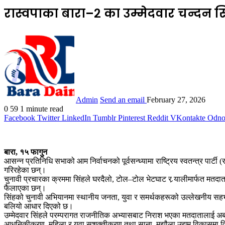
रास्वपाका बारा–२ का उम्मेदवार चन्दन सि
Admin
Send an email
February 27, 2026
0
59
1 minute read
Facebook
Twitter
LinkedIn
Tumblr
Pinterest
Reddit
VKontakte
Odnok
बारा, १५ फागुन
आसन्न प्रतिनिधि सभाको आम निर्वाचनको पूर्वसन्ध्यामा राष्ट्रिय स्वतन्त्र पार्टी
गरिरहेका छन्।
चुनावी प्रचारका क्रममा सिंहले घरदैलो, टोल–टोल भेटघाट र र्‍यालीमार्फत मतदातासँग 
फैलाएका छन्।
सिंहको चुनावी अभियानमा स्थानीय जनता, युवा र समर्थकहरूको उल्लेखनीय सहभागि
बलियो आधार दिएको छ।
उम्मेदवार सिंहले परम्परागत राजनीतिक अभ्यासबाट निराश भएका मतदातालाई अब वैकल्
आधुनिकीकरण, महिला र युवा सशक्तीकरण तथा साना–मझौला उद्यम विकासमा विशे