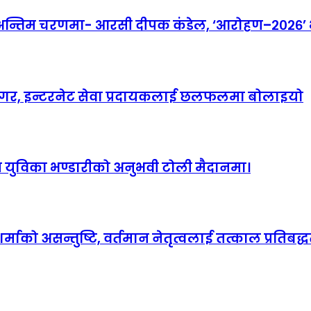
तिम चरणमा- आरसी दीपक कंडेल, ‘आरोहण–२०२६’ भव्
ानगर, इन्टरनेट सेवा प्रदायकलाई छलफलमा बोलाइयो
हित युविका भण्डारीको अनुभवी टोली मैदानमा।
माको असन्तुष्टि, वर्तमान नेतृत्वलाई तत्काल प्रतिबद्धत