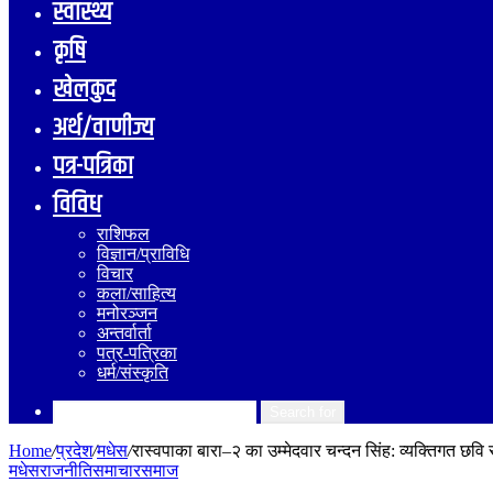
स्वास्थ्य
कृषि
खेलकुद
अर्थ/वाणीज्य
पत्र-पत्रिका
विविध
राशिफल
विज्ञान/प्राविधि
विचार
कला/साहित्य
मनोरञ्जन
अन्तर्वार्ता
पत्र-पत्रिका
धर्म/संस्कृति
Search for
Home
/
प्रदेश
/
मधेस
/
रास्वपाका बारा–२ का उम्मेदवार चन्दन सिंह: व्यक्तिगत छवि 
मधेस
राजनीति
समाचार
समाज