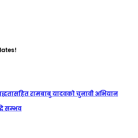
dates!
तिबद्धतासहित रामबाबु यादवको चुनावी अभियान
धि सम्भव