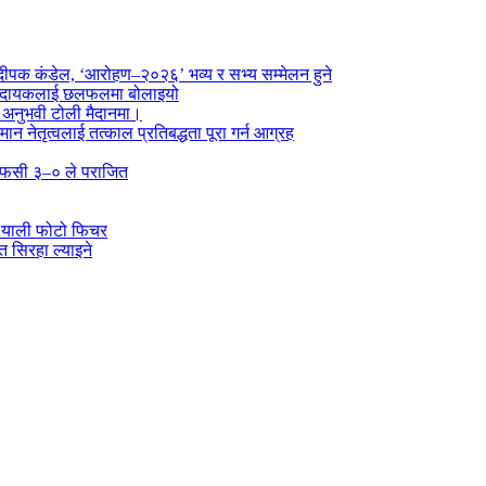
पक कंडेल, ‘आरोहण–२०२६’ भव्य र सभ्य सम्मेलन हुने
ा प्रदायकलाई छलफलमा बोलाइयो
ो अनुभवी टोली मैदानमा।
तमान नेतृत्वलाई तत्काल प्रतिबद्धता पूरा गर्न आग्रह
्न एफसी ३–० ले पराजित
 र्‍याली फोटो फिचर
 सिरहा ल्याइने