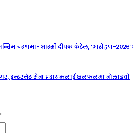
तिम चरणमा- आरसी दीपक कंडेल, ‘आरोहण–२०२६’ भव्
ानगर, इन्टरनेट सेवा प्रदायकलाई छलफलमा बोलाइयो
*