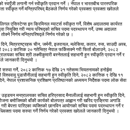
को स्वपुँजी लगानी गर्न स्वीकृति प्रदान गर्ने । नेपाल र भारतबीच पारस्परिक
्वीकृत गर्ने मन्त्रिपरिषद् बैठकले निर्णय गरेको प्रवक्ता प्रवक्ता खरेलले
लिगल एसिस्टेन्स इन क्रिमिनल म्याटर्स स्वीकृत गर्ने, विशेष अदालतमा कार्यरत
बढुवा नियुक्ति गरी न्याय परिषद्को सचिव पदमा पदस्थापन गर्ने, उच्च अदालत
ने निर्णय मन्त्रिपरिषद्ले निर्णय गरेको छ ।
 दिने, मित्रराष्ट्रहरू चीन, जर्मनी, इजरायल, मलेसिया, कतार, रुस, साउदी अरब,
री २०८२ कात्तिक २० गतेभित्र नेपाल फर्किसक्ने गरी फिर्ता बोलाउने, २०८२
यका सचिव श्री लक्ष्मीकुमारी बस्नेतलाई सहभागी हुन स्वीकृति प्रदान गर्ने र
ेलले जानकारी दिनुभयो ।
को सरुवा गर्ने, २०८२ कात्तिक १७ देखि २१ गतेसम्म भियतनामको हनोईमा
 विश्ववावु पुडासैनीलाई सहभागी हुन स्वीकृति दिने, २०८२ कात्तिक ९ देखि ११
ने, नेपाल प्रशासनिक प्रशिक्षण प्रतिष्ठानको अध्ययन निर्देशक पदमा लोक सेवा
िक उड्डयन मन्त्रालयका सचिव हरिप्रसाद मैनालीलाई सहभागी हुन स्वीकृति दिने,
ुरुयोजना बमोजिमको बाँकी कार्यको बोलपत्र आह्वान गरी खरिद प्रक्रिया अगाडि
वा गरी बेपत्ता पारिएका व्यक्तिको छानविन आयोगको सचिव पदमा पदस्थापन गर्ने र
वक्ता पदमा सरुवा गर्ने निर्णय गरेको प्रवक्ता खरेलले जानकारी दिनुभयो ।