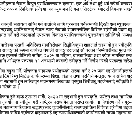
म्पनीहरूमा नेपाल विद्युत् प्राधिकरणबाट क्रमशः एक अर्ब तथा दुई अर्ब रुपैयाँ बराबर
ेण्ट अफ द रिपब्लिक इण्डिया अन म्युचअल लिगल एसिस्टेन्स म्याटर्स विषयक सम्झौता स
नी सहायता सन्धि गर्न वार्ताको लागि प्रस्ताव गर्नेसम्बन्धी ट्रिटी अन म्युचअल 
ितेन्द्रबाबु थपलियालाई नेपाल न्याय सेवाको राजपत्रांकित विशिष्ट श्रेणीको पदमा 
गर्ने गरी काठमाडौं उपत्यका विकास प्राधिकरणको पुनरावेदन समितिको अध्यक्ष तोक्
समारोहमा प्रहरी अतिरिक्त महानिरीक्षक सिद्धीविक्रम शाहलाई सहभागी हुन स्वीकृति
ीय राजदूतको रूपमा कार्यरत नेपाली राजदूतहरूलाई सो पदको जिम्मेवारीबाट मुक्त ग
क इकमर्स पोलिसी समिट, २०२५ मा महिला, बालबालिका तथा ज्येष्ठ नागरिक मन्त्राल
गि अधिकृत स्तरका ११ अस्थायी दरबन्दी स्वीकृत गर्ने निर्णय गरेको प्रवक्ता खर
ीमा बढुवा गर्ने, पाँचजना सहायक रथीहरूको सरुवा गर्ने र २५ जना महासेनानीहरू
रिभ्यु मिटिङ कार्यक्रममा शिक्षा, विज्ञान तथा प्रविधि मन्त्रालयका सचिव श्री
ा सहभागी हुन ललितपुर महानगरपालिकाका प्रमुख चिरीबाबु महर्जनलाई स्वीकृति दि
य गरेको छ ।
ना हुने वल्र्ड ट्राभल मार्के, २०२५ मा सहभागी हुन संस्कृति, पर्यटन तथा नागर
 गुरुयोजना स्वीकृत गरी राष्ट्रिय प्राथमिकता प्राप्त आयोजना निर्धारण गर्ने र ग
व महान्यायाधिवक्ता उद्धवप्रसाद पुडासैनीलाई राजपत्रांकित विशिष्ट श्रेणीमा बढु
ोगका सचिव सूर्यराज दाहाललाई महान्यायाधिवक्ताको कार्यालयको नायव महान्यायाधि