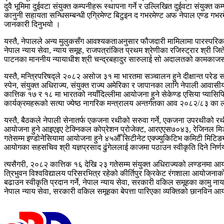
दुवै भूमिमा दुईवटा संयुक्त कम्पनीहरू स्थापना गर्ने र उल्लिखित दुईवटा संयुक्त क
कानुनी सहायता सन्धिसम्बन्धी एग्रिमेण्ट बिटुइन द गभरमेण्ट अफ नेपाल एण्ड गभरम
जानकारी दिनुभयो ।
यस्तै, नेपालले अन्य मुलुकसँग आवश्यकताअनुसार फौजदारी मामिलामा पारस्परिक कानु
नेपाल न्याय सेवा, न्याय समूह, राजपत्रांकित प्रथम श्रेणीका रजिस्ट्रार श्री ज
पाटनका माननीय न्यायाधीश श्री चन्द्रबहादुर सारुलाई सो अदालतको कामकाजसमेत 
यस्तै, मन्त्रिपरिषद्ले २०८२ असोज ३१ मा भारतमा सञ्चालन हुने दीक्षान्त परेड 
स्पेन, संयुक्त अधिराज्य, संयुक्त राज्य अमेरिका र जापानका लागि नेपाली आवास
कात्तिक १७ र १८ मा भारतको नयाँदिल्लीमा आयोजना हुने सेकेण्ड एसिया प्यासिफि
कार्यक्रमहरूको सत्या ज्येष्ठ नागरिक मन्त्रालय अन्तर्गतका आव २०८२/८३ का ला
यस्तै, बैठकले नेपाली सेनातर्फ एकजना रथीको सरुवा गर्ने, एकजना उपरथीको रथ
आयोजना हुने आइएइए टेक्निकल कोप्रेशन प्रोजेक्ट, आरएएस७०४३, रेजिनल मिड टिम 
गतेसम्म इण्डोनेसियामा आयोजना हुने ४५औँ सिटीनेट एक्ज्युकिटिभ कमिटी मिटिङम
आयोगका सहसचिव श्री यज्ञप्रसाद ढुंगेललाई काजमा पठाउन स्वीकृति दिने निर्ण
त्यसैगरी, २०८२ कात्तिक १६ देखि २३ गतेसम्म संयुक्त अधिराज्यको लण्डनमा आयोज
त्रिभुवन विश्वविद्यालय परिसरभित्र रहेको कीर्तिपुर क्रिकेट रंगशाला आयोजनाको
बढाउन स्वीकृति प्रदान गर्ने, नेपाल न्याय सेवा, सरकारी वकिल समूहका कामु नाय
नेपाल न्याय सेवा, सरकारी वकिल समूहका बेपत्ता पारिएका व्यक्तिको छानविन आय