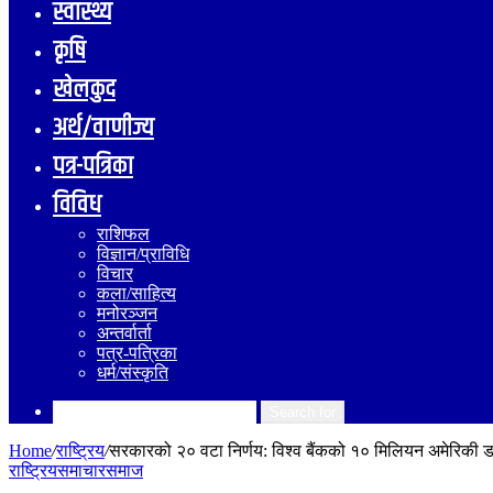
स्वास्थ्य
कृषि
खेलकुद
अर्थ/वाणीज्य
पत्र-पत्रिका
विविध
राशिफल
विज्ञान/प्राविधि
विचार
कला/साहित्य
मनोरञ्जन
अन्तर्वार्ता
पत्र-पत्रिका
धर्म/संस्कृति
Search for
Home
/
राष्ट्रिय
/
सरकारको २० वटा निर्णय: विश्व बैंकको १० मिलियन अमेरिकी 
राष्ट्रिय
समाचार
समाज