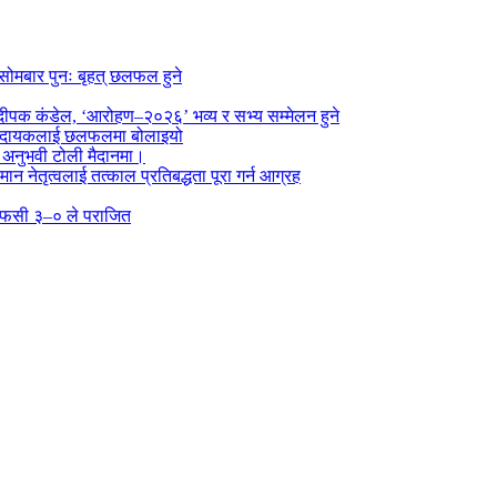
सोमबार पुनः बृहत् छलफल हुने
पक कंडेल, ‘आरोहण–२०२६’ भव्य र सभ्य सम्मेलन हुने
ा प्रदायकलाई छलफलमा बोलाइयो
ो अनुभवी टोली मैदानमा।
तमान नेतृत्वलाई तत्काल प्रतिबद्धता पूरा गर्न आग्रह
्न एफसी ३–० ले पराजित