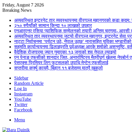
Friday, August 7 2026
Breaking News
अव्यवस्थित इन्टरनेट तार व्यवस्थापनमा वीरगञ्ज महानगरको कडा कदम: 
२५० रुपैयाँको सामान किन्दा १० लाखको उपहार
एनआरएनए एसिया प्याशिफिक सम्मेलनको तयारी अन्तिम चरणमा- आरसी दी
अव्यवस्थित तार व्यवस्थापनमा जुट्यो वीरगञ्ज महानगर, इन्टरनेट सेव
नाट्टा निर्वाचनमा ‘पर्यटन उठे, नेपाल उठ्छ’ नारासहित युविका भण्डारीक
सहमति कार्यान्वयनमा ढिलाइप्रति पूर्वअध्यक्ष आरके शर्माको असन्तुष्टि, वर्
वैदेशिक रोजगारमा ज्यान गुमाएका १३ जनाको शव नेपाल ल्याइयो
एन पेनाङ एफसीको शानदार जित, अन्तर्राष्ट्रिय मैत्रीपूर्ण खेलमा नेपबोर
पेसएक्स प्रिमियर लिग फुटसलको उपाधि मेन्टेन एफसीलाई
सप्तरीमा कर्फ्यु कायमै, बिहान ११ बजेसम्म मात्रै खुकुलो
Sidebar
Random Article
Log In
Instagram
YouTube
Twitter
Facebook
Menu