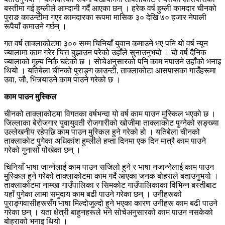
बस्तीमा गई हुम्लीले आम्दानी गर्दै आएका छन् । हरेक वर्ष हुम्ली कामदार चीनको
पुराङ काउन्टीमा गएर कामदारका रूपमा मासिक ३० देखि ७० हजार नेपाली
रूपैयाँ कमाउने गर्छन् ।
गत वर्ष ताक्लाकोटमा ३०० सम्म चिनियाँ युवान कमाउने भए पनि यो वर्ष न्यून
ज्यालामा काम गरेर चित्त बुझाउन परेको उहाँले सुनाउनुभयो । यो वर्ष दैनिक
ज्यालाको मूल्य निकै घटेको छ । सोचेअनुसारको पनि काम नपाउने उहाँको भनाइ
थियो । यतिबेला चीनको पुराङ्ग काउन्टी, ताक्लाकोटा आसपासका गाउँहरूमा
उवा, जौ, भित्र्याउने काम पाउने गरेको छ ।
काम पाउन मुस्किल
चीनको ताक्लाकोटमा विगतका वर्षभन्दा यो वर्ष काम पाउन मुस्किल भएको छ ।
जिल्लाका बेरोजगार युवायुवती रोजगारीको खोजीमा ताक्लाकोट पुग्नेको सङ्ख्या
उल्लेखनीय रहेपछि काम पाउन मुस्किल हुने गरेको हो । यतिबेला चीनको
ताक्लाकोट पुगेका अधिकांश हुम्लीले हप्ता दिनमा एक दिन मात्रै काम पाउने
गरेको गुनासो पोखेका छन् ।
चिनियाँ भाषा जान्नेलाई काम पाउन सजिलो हुने र भाषा नजान्नेलाई काम पाउन
मुस्किल हुने गरेको ताक्लाकोटमा काम गर्दै आएका जनक बोहराले बताउनुभयो ।
ताक्लाकोटमा नाम्खा गाउँपालिका र सिमकोट गाउँपालिकाका विभिन्न बस्तीबाट
यहाँ पुगेका लामा समुदाय काम बढी पाउने गरेका छन् । उनीहरूको
पुराङ्गवासीहरूसँग भाषा मिल्दोजुल्दो हुने भएका कारण उनीहरू काम बढी पाउने
गरेका छन् । यता क्षेत्री बाहुनहरूले भने सोचेअनुसारको काम पाउन नसकेको
बोहराको भनाइ थियो ।