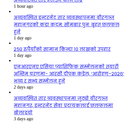
अव्यवस्थित तार हटाउने काम तीव्र
1 hour ago
अव्यवस्थित इन्टरनेट तार व्यवस्थापनमा वीरगञ्ज
महानगरको कडा कदम: सोमबार पुनः बृहत् छलफल
हुने
1 day ago
२५० रुपैयाँको सामान किन्दा १० लाखको उपहार
1 day ago
एनआरएनए एसिया प्याशिफिक सम्मेलनको तयारी
अन्तिम चरणमा- आरसी दीपक कंडेल, ‘आरोहण–२०२६’
भव्य र सभ्य सम्मेलन हुने
2 days ago
अव्यवस्थित तार व्यवस्थापनमा जुट्यो वीरगञ्ज
महानगर, इन्टरनेट सेवा प्रदायकलाई छलफलमा
बोलाइयो
3 days ago