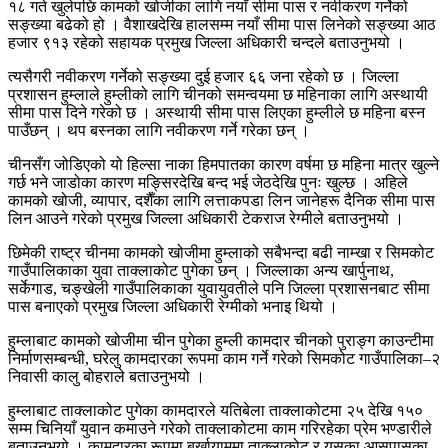
१८ गते खुलेपछि कामको खोजीका लागि नयाँ सीमा पास र नवीकरण गर्नेको
सङ्ख्या बढेको हो । वैशाखदेखि हालसम्म नयाँ सीमा पास लिनेको सङ्ख्या आठ
हजार ९१३ रहेको सहायक प्रमुख जिल्ला अधिकारी चन्दले बताउनुभयो ।
त्यसैगरी नवीकरण गर्नेको सङ्ख्या दुई हजार ६६ जना रहेको छ । जिल्ला
प्रशासन हुम्लाले हुम्लीको लागि चीनको समन्वयमा छ महिनाका लागि अस्थायी
सीमा पास दिने गरेको छ । अस्थायी सीमा पास लिएका हुम्लीले छ महिना बस्न
पाउँछन् । थप बस्नका लागि नवीकरण गर्ने गरेका छन् ।
चीनसँग जोडिएको यो हिल्सा नाका हिमपातका कारण वर्षमा छ महिना मात्र खुल्ने
गर्छ भने जाडोका कारण मङ्सिरदेखि बन्द भई जेठदेखि पुनः खुल्छ । अहिले
कामको खोजी, व्यापार, दशैँका लागि लत्ताकपडा लिन जानेहरू दैनिक सीमा पास
लिन आउने गरेको प्रमुख जिल्ला अधिकारी टेकराज रेग्मीले बताउनुभयो ।
छिमेकी राष्ट्र चीनमा कामको खोजीमा हुम्लाको सबैभन्दा बढी नाम्खा र सिमकोट
गाउँपालिकाका युवा ताक्लाकोट पुगेका छन् । जिल्लाका अन्य खार्पुनाथ,
सर्केगाड, चङ्खेली गाउँपालिकाका युवायुवतीले पनि जिल्ला प्रशासनबाट सीमा
पास बनाएको प्रमुख जिल्ला अधिकारी रेग्मीको भनाइ थियो ।
हुम्लाबाट कामको खोजीमा चीन पुगेका हुम्ली कामदार चीनको पुराङ्ग काउन्टीमा
निर्माणसम्बन्धी, घरेलु कामदारका रूपमा काम गर्ने गरेको सिमकोट गाउँपालिका–२
निवासी कालु बोहराले बताउनुभयो ।
हुम्लाबाट ताक्लाकोट पुगेका कामदारले यतिबेला ताक्लाकोटमा २५ देखि १५०
सम्म चिनियाँ युवान कमाउने गरेको ताक्लाकोटमा काम गरिरहेका प्रेम भण्डारीले
बताउनुभयो । कामदारका रूपमा बर्खायाममा ताक्लाकोट र यसका आसपासका