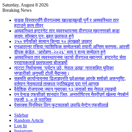
Saturday, August 8 2026
Breaking News
सडक विस्तारसँगै वीरगञ्जमा खाल्डाखुल्डी पुर्ने र अव्यवस्थित तार
हटाउने काम तीव्र
अव्यवस्थित इन्टरनेट तार व्यवस्थापनमा वीरगञ्ज महानगरको कडा
कदम: सोमबार पुनः बृहत् छलफल हुने
२५० रुपैयाँको सामान किन्दा १० लाखको उपहार
एनआरएनए एसिया प्याशिफिक सम्मेलनको तयारी अन्तिम चरणमा- आरसी
दीपक कंडेल, ‘आरोहण–२०२६’ भव्य र सभ्य सम्मेलन हुने
अव्यवस्थित तार व्यवस्थापनमा जुट्यो वीरगञ्ज महानगर, इन्टरनेट सेवा
प्रदायकलाई छलफलमा बोलाइयो
नाट्टा निर्वाचनमा ‘पर्यटन उठे, नेपाल उठ्छ’ नारासहित युविका
भण्डारीको अनुभवी टोली मैदानमा।
सहमति कार्यान्वयनमा ढिलाइप्रति पूर्वअध्यक्ष आरके शर्माको असन्तुष्टि,
वर्तमान नेतृत्वलाई तत्काल प्रतिबद्धता पूरा गर्न आग्रह
वैदेशिक रोजगारमा ज्यान गुमाएका १३ जनाको शव नेपाल ल्याइयो
एन पेनाङ एफसीको शानदार जित, अन्तर्राष्ट्रिय मैत्रीपूर्ण खेलमा नेपबोर्न
एफसी ३–० ले पराजित
पेसएक्स प्रिमियर लिग फुटसलको उपाधि मेन्टेन एफसीलाई
Sidebar
Random Article
Log In
Instagram