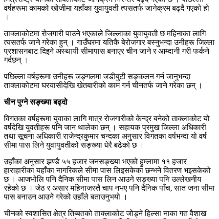
वर्षहरूमा कामको खोजीमा यहाँका युवायुवती त्यसतर्फ जानेक्रम बढ्दै गएको हो
।
ताक्लाकोटमा रोजगारी पाउने भएकाले जिल्लाका युवायुवती छ महिनाका लागि
त्यसतर्फ जाने गरेका हुन् । गाउँघरमा यतिकै बेरोजगार बस्नुभन्दा उनीहरू जिल्ला
प्रशासनबाट दिइने अस्थायी सीमापास बनाएर चीन जाने र आम्दानी गरी फर्कने
गर्दछन् ।
पछिल्ला वर्षहरूमा उनीहरू जङ्गलमा जडीबुटी सङ्कलन गर्न जानुभन्दा
ताक्लाकोटमा घरयासीदेखि खेतबारीको काम गर्न चीनतर्फ जाने गरेका छन् ।
चीन पुग्ने सङ्ख्या बढ्दो
विगतका वर्षहरूमा युवाका लागि मात्र रोजगारीको केन्द्र बनेको ताक्लाकोट यो
वर्षदेखि युवतीहरू पनि जान थालेका छन् । सहायक प्रमुख जिल्ला अधिकारी
तथा सूचना अधिकारी राजेन्द्रकुमार चन्दका अनुसार विगतका वर्षभन्दा यो वर्ष
सीमा पास लिने युवायुवतीको सङ्ख्या धेरै बढेको छ ।
उहाँका अनुसार झण्डै ५५ हजार जनसङ्ख्या भएको हुम्लामा ११ हजार
हाराहारीका यहाँका नागरिकले सीमा पास लिइसकेका छन्भने वितरण भइसकेको
छ । आजभोलि पनि दैनिक सीमा पास लिन आउने सङ्ख्या पनि उल्लेखनीय
रहेको छ । जेठ र असार महिनाजस्तै चाप नभए पनि दैनिक पाँच, सात जना सीमा
पास बनाउन आउने गरेको उहाँले बताउनुभयो ।
चीनको स्वशासित क्षेत्र तिब्बतको ताक्लाकोट जोड्ने हिल्सा नाका गत वैशाख