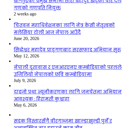
बाग्लुङका प्रमुख सेनानी तारा बहादुर खड्का वीर दल
गणको गणपति नियुक्त
2 weeks ago
चितवन महाधिवेशनका लागि नेत्र केसी नेतृत्वको
मलेसिया टोली आज नेपाल आउँदै
June 20, 2026
सिद्धेश्वर महादेव प्राङ्गणबाट सरसफाइ अभियान सुरु
May 12, 2026
नेपाली दूतावास र एनआरएनए कम्बोडियाको पहलले
उजिलियो नेपालको छवि कम्बोडियामा
July 9, 2026
दाइजो प्रथा न्यूनीकरणका लागि जनचेतना अभियान
आवश्यक : हिरामती कुश्वाहा
May 6, 2026
सडक विस्तारसँगै वीरगञ्जमा खाल्डाखुल्डी पुर्ने र