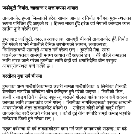
जडीबुटी निर्यात, खाद्यान्न र लत्ताकपडा आयात
ताक्लाकोट हुम्ला जिल्लाको हरेक सामान आयात र निर्यात गर्ने एक मुख्यस्थलका
रूपमा परिचित हुँदै आएको छ । हिल्सा नाका हुँदै हरेक वर्ष नेपाली कामदार त्यस
ठाउँमा पुग्ने गरेका छन् ।
हुम्लाबाट जडीबुटी, काठ, हस्तकलाका सामग्री चीनको ताक्लाकोट हुँदै निर्यात
हुने गरेको छ भने नेपालीले दैनिक उपभोग्यको सामान, लत्ताकपडा,
निर्माणसम्बन्धी सामग्री आयात गर्ने गरेका छन् । हुम्लीले मैदा, खाद्य
पदार्थलगायतका सामग्री मनग्य आयात गर्दै आएका छन् । धेरै पहिले कमाइका
लागि भारत जाने गरेका हुम्लीका लागि केही वर्ष अगाडिदेखि चीन प्रमुख
आयस्रोतस्थल बन्दै गएको छ ।
बस्तीका युवा सबै चीनमा
हुम्लाका अन्य गाउँपालिकाभन्दा उत्तरी नाम्खा गाउँपालिका–६ लिमीका तीनवटै
बस्तीका नागरिक यतिबेला चीन केन्द्रित हुने गरेको पाइन्छ । लिमीको तिल,
हल्जी र जाङ्ग तिनै गाउँबाट पशुवस्तु चराउने गोठालाबाहेक घरका सबै सदस्य
कामका लागि ताक्लाकोट जाने गर्छन् । लिामीका नागरिकहरूको प्रमुख आम्दानी
आयस्रोतको क्षेत्र ताक्लाकोट बनेको छ । उनीहरू कोही कोही बाह्रै महिना
ताक्लाकोट बस्दै आउने गरेका छन् । कोही दुई तीन वर्षपछि राम्रो कमाइ भएपछि
गाउँघरमा फिर्ता हुने गरेका छन् ।
गएका वर्षभन्दा यो वर्ष ताक्लाकोटमा काम गर्न जाने कामदारको सङ्ख््या बढे