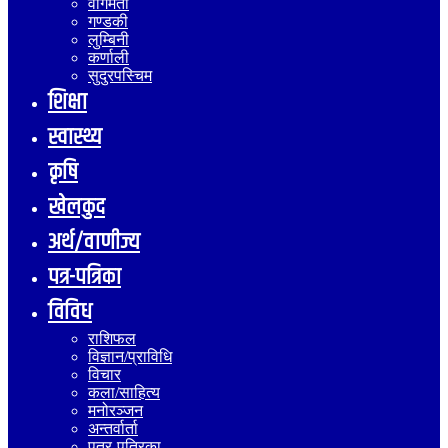
वागमती
गण्डकी
लुम्बिनी
कर्णाली
सुदुरपस्चिम
शिक्षा
स्वास्थ्य
कृषि
खेलकुद
अर्थ/वाणीज्य
पत्र-पत्रिका
विविध
राशिफल
विज्ञान/प्राविधि
विचार
कला/साहित्य
मनोरञ्जन
अन्तर्वार्ता
पत्र-पत्रिका