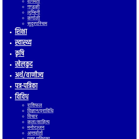
वागमती
गण्डकी
लुम्बिनी
कर्णाली
सुदुरपस्चिम
शिक्षा
स्वास्थ्य
कृषि
खेलकुद
अर्थ/वाणीज्य
पत्र-पत्रिका
विविध
राशिफल
विज्ञान/प्राविधि
विचार
कला/साहित्य
मनोरञ्जन
अन्तर्वार्ता
पत्र-पत्रिका