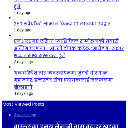
हुने
1 day ago
२५० रुपैयाँको सामान किन्दा १० लाखको उपहार
1 day ago
एनआरएनए एसिया प्याशिफिक सम्मेलनको तयारी
अन्तिम चरणमा- आरसी दीपक कंडेल, ‘आरोहण–२०२६’
भव्य र सभ्य सम्मेलन हुने
2 days ago
अव्यवस्थित तार व्यवस्थापनमा जुट्यो वीरगञ्ज
महानगर, इन्टरनेट सेवा प्रदायकलाई छलफलमा
बोलाइयो
3 days ago
Most Viewed Posts
2 weeks ago
बाग्लुङका प्रमुख सेनानी तारा बहादुर खड्का