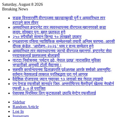
Saturday, August 8 2026
Breaking News
सडक विस्तारसँगै वीरगञ्जमा खाल्डाखुल्डी पुर्ने र अव्यवस्थित तार
हटाउने काम तीव्र
अव्यवस्थित इन्टरनेट तार व्यवस्थापनमा वीरगञ्ज महानगरको कडा
कदम: सोमबार पुनः बृहत् छलफल हुने
२५० रुपैयाँको सामान किन्दा १० लाखको उपहार
एनआरएनए एसिया प्याशिफिक सम्मेलनको तयारी अन्तिम चरणमा- आरसी
दीपक कंडेल, ‘आरोहण–२०२६’ भव्य र सभ्य सम्मेलन हुने
अव्यवस्थित तार व्यवस्थापनमा जुट्यो वीरगञ्ज महानगर, इन्टरनेट सेवा
प्रदायकलाई छलफलमा बोलाइयो
नाट्टा निर्वाचनमा ‘पर्यटन उठे, नेपाल उठ्छ’ नारासहित युविका
भण्डारीको अनुभवी टोली मैदानमा।
सहमति कार्यान्वयनमा ढिलाइप्रति पूर्वअध्यक्ष आरके शर्माको असन्तुष्टि,
वर्तमान नेतृत्वलाई तत्काल प्रतिबद्धता पूरा गर्न आग्रह
वैदेशिक रोजगारमा ज्यान गुमाएका १३ जनाको शव नेपाल ल्याइयो
एन पेनाङ एफसीको शानदार जित, अन्तर्राष्ट्रिय मैत्रीपूर्ण खेलमा नेपबोर्न
एफसी ३–० ले पराजित
पेसएक्स प्रिमियर लिग फुटसलको उपाधि मेन्टेन एफसीलाई
Sidebar
Random Article
Log In
Instagram