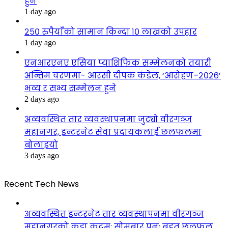
हुने
1 day ago
२५० रुपैयाँको सामान किन्दा १० लाखको उपहार
1 day ago
एनआरएनए एसिया प्याशिफिक सम्मेलनको तयारी
अन्तिम चरणमा- आरसी दीपक कंडेल, ‘आरोहण–२०२६’
भव्य र सभ्य सम्मेलन हुने
2 days ago
अव्यवस्थित तार व्यवस्थापनमा जुट्यो वीरगञ्ज
महानगर, इन्टरनेट सेवा प्रदायकलाई छलफलमा
बोलाइयो
3 days ago
Recent Tech News
अव्यवस्थित इन्टरनेट तार व्यवस्थापनमा वीरगञ्ज
महानगरको कडा कदम: सोमबार पुनः बृहत् छलफल