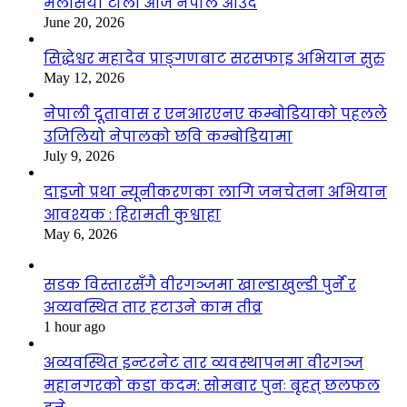
मलेसिया टोली आज नेपाल आउँदै
June 20, 2026
सिद्धेश्वर महादेव प्राङ्गणबाट सरसफाइ अभियान सुरु
May 12, 2026
नेपाली दूतावास र एनआरएनए कम्बोडियाको पहलले
उजिलियो नेपालको छवि कम्बोडियामा
July 9, 2026
दाइजो प्रथा न्यूनीकरणका लागि जनचेतना अभियान
आवश्यक : हिरामती कुश्वाहा
May 6, 2026
सडक विस्तारसँगै वीरगञ्जमा खाल्डाखुल्डी पुर्ने र
अव्यवस्थित तार हटाउने काम तीव्र
1 hour ago
अव्यवस्थित इन्टरनेट तार व्यवस्थापनमा वीरगञ्ज
महानगरको कडा कदम: सोमबार पुनः बृहत् छलफल