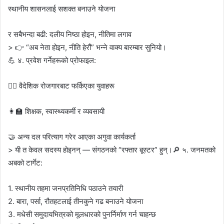
स्थानीय शासनलाई सशक्त बनाउने योजना
र सबैभन्दा बढी: दलीय निष्ठा होइन, नीतिमा लगाव
> 👉 “अब नेता होइन, नीति हेरौं” भन्ने वाक्य बारम्बार सुनियो।
💪 ४. प्रवेश गर्नेहरूको प्रोफाइल:
👷‍♂️ वैदेशिक रोजगारबाट फर्किएका युवाहरू
👩‍🏫 शिक्षक, स्वास्थ्यकर्मी र व्यवसायी
🤝 अन्य दल परित्याग गरेर आएका अगुवा कार्यकर्ता
> यी त केवल सदस्य होइनन् — संगठनको “रफ्तार बूस्टर” हुन्।🔎 ५. जनमतको
अबको टार्गेट:
1. स्थानीय तहमा जनप्रतिनिधि पठाउने तयारी
2. बारा, पर्सा, रौतहटलाई तीनकुने गढ बनाउने योजना
3. मधेसी समुदायभित्रको मूलधारको पुनर्निर्माण गर्न चाहन्छ