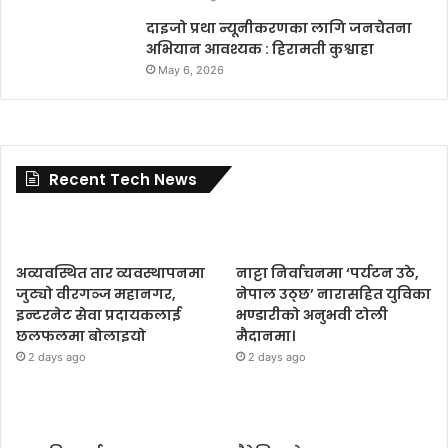
दाइजो प्रथा न्यूनीकरणका लागि जनचेतना
अभियान आवश्यक : हिरामती कुश्वाहा
May 6, 2026
Recent Tech News
अव्यवस्थित तार व्यवस्थापनमा
नाट्टा निर्वाचनमा ‘पर्यटन उठे,
जुट्यो वीरगञ्ज महानगर,
नेपाल उठ्छ’ नारासहित युविका
इन्टरनेट सेवा प्रदायकलाई
भण्डारीको अनुभवी टोली
छलफलमा बोलाइयो
मैदानमा।
2 days ago
2 days ago