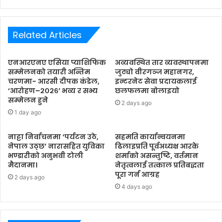
Related Articles
एनआरएनए एसिया प्याशिफिक
अव्यवस्थित तार व्यवस्थापनमा
सम्मेलनको तयारी अन्तिम
जुट्यो वीरगञ्ज महानगर,
चरणमा- आरसी दीपक कंडेल,
इन्टरनेट सेवा प्रदायकलाई
‘आरोहण–२०२६’ भव्य र सभ्य
छलफलमा बोलाइयो
सम्मेलन हुने
2 days ago
1 day ago
नाट्टा निर्वाचनमा ‘पर्यटन उठे,
सहमति कार्यान्वयनमा
नेपाल उठ्छ’ नारासहित युविका
ढिलाइप्रति पूर्वअध्यक्ष आरके
भण्डारीको अनुभवी टोली
शर्माको असन्तुष्टि, वर्तमान
मैदानमा।
नेतृत्वलाई तत्काल प्रतिबद्धता
पूरा गर्न आग्रह
2 days ago
4 days ago