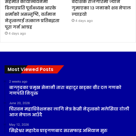
सहमति कार्यान्वयनमा
वैदेशिक रोजगारमा ज्यान
ढिलाइप्रति पूर्वअध्यक्ष आरके
गुमाएका १३ जनाको शव नेपाल
शर्माको असन्तुष्टि, वर्तमान
ल्याइयो
नेतृत्वलाई तत्काल प्रतिबद्धता
4 days ago
पूरा गर्न आग्रह
4 days ago
Most Viewed Posts
2 weeks ago
बाग्लुङका प्रमुख सेनानी तारा बहादुर खड्का वीर दल गणको
गणपति नियुक्त
June 20, 2026
चितवन महाधिवेशनका लागि नेत्र केसी नेतृत्वको मलेसिया टोली
आज नेपाल आउँदै
May 12, 2026
सिद्धेश्वर महादेव प्राङ्गणबाट सरसफाइ अभियान सुरु