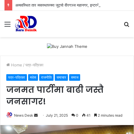
अव्यवस्थित तार व्यवस्थापनमा जुट्यो वीरगञ्ज महानगर, इन्टरनेट सेवा प्रदायकलाई छलफलमा बोलाइयो
Menu
S
fo
Home
/
पत्र-पत्रिका
पत्र-पत्रिका
मधेस
राजनीति
समाचार
समाज
जनमत पार्टीमा बाढी जस्तै
जनसागर!
News Desk
S
July 21, 2025
0
41
2 minutes read
e
n