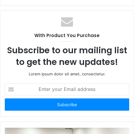
e
b
s
i
t
With Product You Purchase
e
Subscribe to our mailing list
to get the new updates!
Lorem ipsum dolor sit amet, consectetur.
E
n
t
e
r
y
o
u