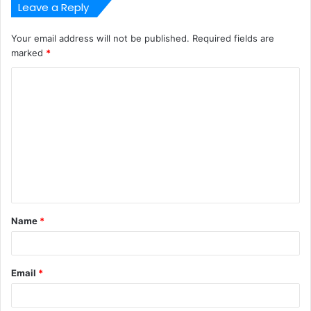
Leave a Reply
Your email address will not be published.
Required fields are
marked
*
C
o
m
m
e
n
t
Name
*
*
Email
*