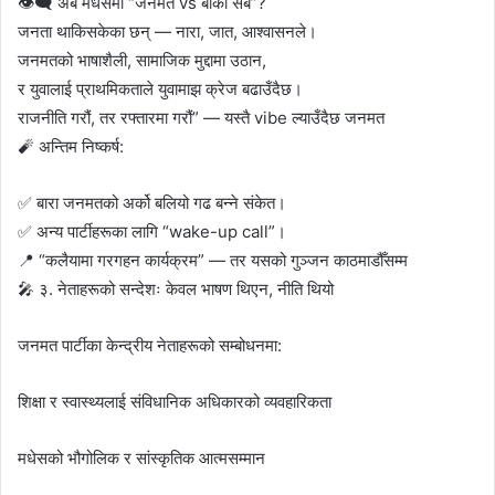
👁️‍🗨️ अब मधेसमा “जनमत vs बाँकी सबै”?
जनता थाकिसकेका छन् — नारा, जात, आश्वासनले।
जनमतको भाषाशैली, सामाजिक मुद्दामा उठान,
र युवालाई प्राथमिकताले युवामाझ क्रेज बढाउँदैछ।
राजनीति गरौं, तर रफ्तारमा गरौं” — यस्तै vibe ल्याउँदैछ जनमत
🧨 अन्तिम निष्कर्ष:
✅ बारा जनमतको अर्को बलियो गढ बन्ने संकेत।
✅ अन्य पार्टीहरूका लागि “wake-up call”।
📍 “कलैयामा गरगहन कार्यक्रम” — तर यसको गुञ्जन काठमाडौँसम्म
🎤 ३. नेताहरूको सन्देशः केवल भाषण थिएन, नीति थियो
जनमत पार्टीका केन्द्रीय नेताहरूको सम्बोधनमा:
शिक्षा र स्वास्थ्यलाई संविधानिक अधिकारको व्यवहारिकता
मधेसको भौगोलिक र सांस्कृतिक आत्मसम्मान