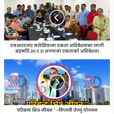
r
E
m
a
i
l
a
d
d
एनआरएनए मलेसियामा एकता अधिवेशनका लागी
r
सहमति,३० र ३१ अगष्टमा एकताको अधिवेशन।
e
s
s
परिबन्द भित्र जीवन " -विप्लवी तेन्जु योन्जन