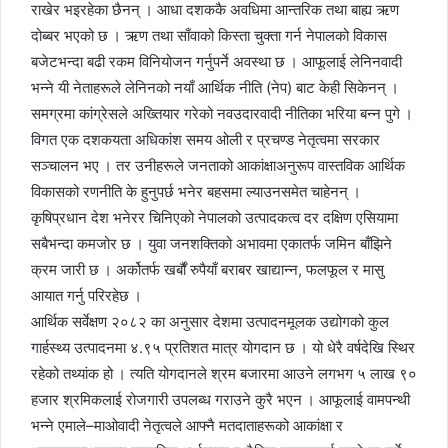
राखेर भइरहेका छैनन् । आधा दशककै अवधिमा आन्तरिक तथा बाह्य ऋण
दोब्बर भएको छ । ऋण तथा साँवाको किस्ता चुक्ता गर्न नेपालको विकास
बजेटभन्दा बढी रकम विनियोजन गर्नुपर्ने अवस्था छ । आफूलाई लेनिनवादी
भन्ने यी नेताहरूले लेनिनको नयाँ आर्थिक नीति (नेप) बाट केही सिकेनन् ।
समग्रमा कांग्रेसले अख्तियार गरेको नवउदारवादी नीतिका भरिया बन्न पुगे ।
विगत एक दशकयता अधिकांश समय ओली र प्रचण्ड नेतृत्वमा सरकार
सञ्चालन भए । तर उनीहरूले जनताको आकांक्षाअनुरूप वास्तविक आर्थिक
विकासको रणनीति के हुनुपर्छ भनेर बहसमा ल्याउनसमेत चाहेनन् ।
कृषिप्रधान देश भनेरर चिनिएको नेपालको उत्पादकत्व दर दक्षिण एसियामा
सबैभन्दा कमजोर छ । युवा जनशक्तिको अभावमा एकातर्फ जमिन बाँझिने
क्रम जारी छ । अर्कोतर्फ खर्बौं रुपैयाँ बराबर खाद्यान्न, फलफूल र मासु
आयात गर्नु परिरहेछ ।
आर्थिक सर्वेक्षण २०८२ का अनुसार देशमा उत्पादनमूलक उद्योगको कुल
गार्हस्थ्य उत्पादनमा ४.९५ प्रतिशत मात्र योगदान छ । यो धेरै वर्षदेखि स्थिर
रहेको तथ्यांक हो । त्यति योगदानले श्रम बजारमा आउने लगभग ५ लाख ९०
हजार श्रमिकलाई रोजगारी उपलब्ध गराउने कुरै भएन । आफूलाई वामपन्थी
भन्ने एमाले–माओवादी नेतृत्वले आफ्नै मतदाताहरूको आकांक्षा र