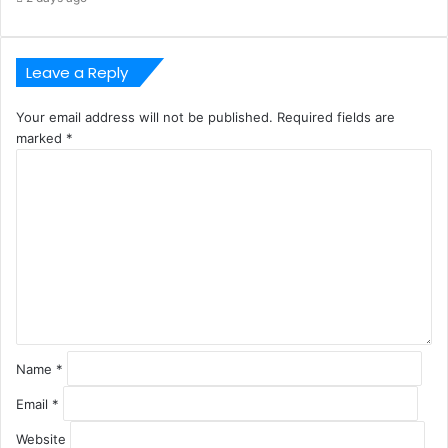
Leave a Reply
Your email address will not be published.
Required fields are
marked
*
C
o
m
m
e
n
t
*
Name
*
Email
*
Website