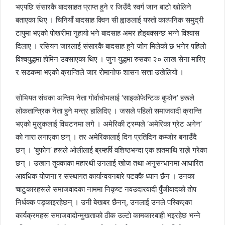
भएपछि संसारकै बादसाहत प्राप्त हुने र जिउँदै स्वर्ग जान बाटो खोलिने
बताएका थिए । चिनियाँ बादसाह क्विन सी ह्वाङलाई यस्तो काल्पनिक समुद्री
टापुमा भएको पोखरीमा नुहायो भने बादसाह अमर होइबक्सन्छ भन्ने विश्वास
दिलाए । रसियन जारलाई संसारकै बादसाह हुने जोग मिलेको छ भनेर पहिलो
विश्वयुद्धमा होमिन उक्साएका थिए । जुन युद्धमा रुसका २० लाख सेना मारिए
र सडकमा भएको क्रान्तिले जार रोमानोफ शासन सत्ता उखेलियो ।
सोभियत संघका अन्तिम नेता गोर्वाचोभलाई ‘साइकोफेन्टिक बुफोन’ हरूले
लोकतान्त्रिक नेता हुने मन्त्र हालिदिए । जसले पहिलो समाजवादी क्रान्ति
भएको मुलुकलाई विघटनमा लगे । अमेरिकी ट्रम्पले ‘अमेरिका ग्रेट अगेन’
को नारा लगाएका छन् । तर अमेरिकालाई दिन प्रतिदिन कम्जोर बनाउँदै
छन् । ‘बुफोन’ हरूले ओलीलाई ब्रम्हर्षि वशिष्ठभन्दा एक हातमाथि राख्ने गरेका
छन् । उखान तुक्काका महारथी उनलाई खोज तथा अनुसन्धानमा आधारित
आवधिक योजना र संस्थागत कार्यान्वयनबारे पटक्कै ध्यान छैन । उनका
चाटुकारहरूले समाजवादका नाममा निकृष्ट नवउदारवादी पुँजीवादको तोप
निर्धक्क पड्काइरहेछन् । उनी बेखबर छैनन्, उनलाई उनले पस्किएका
कार्यक्रमहरू समाजवादोन्मुखताको ठीक उल्टो कामकारबाही भइरहेछ भन्ने