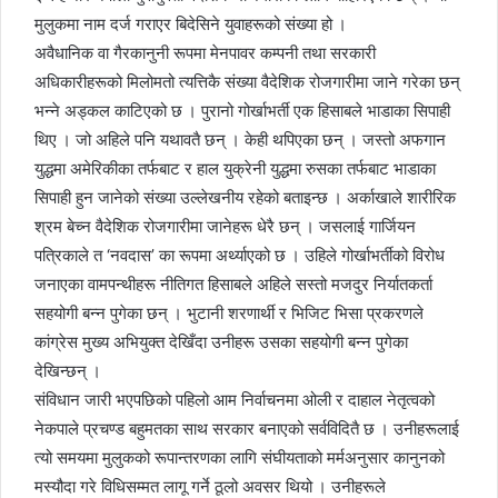
मुलुकमा नाम दर्ज गराएर बिदेसिने युवाहरूको संख्या हो ।
अवैधानिक वा गैरकानुनी रूपमा मेनपावर कम्पनी तथा सरकारी
अधिकारीहरूको मिलोमतो त्यत्तिकै संख्या वैदेशिक रोजगारीमा जाने गरेका छन्
भन्ने अड्कल काटिएको छ । पुरानो गोर्खाभर्ती एक हिसाबले भाडाका सिपाही
थिए । जो अहिले पनि यथावतै छन् । केही थपिएका छन् । जस्तो अफगान
युद्धमा अमेरिकीका तर्फबाट र हाल युक्रेनी युद्धमा रुसका तर्फबाट भाडाका
सिपाही हुन जानेको संख्या उल्लेखनीय रहेको बताइन्छ । अर्काखाले शारीरिक
श्रम बेच्न वैदेशिक रोजगारीमा जानेहरू धेरै छन् । जसलाई गार्जियन
पत्रिकाले त ‘नवदास’ का रूपमा अर्थ्याएको छ । उहिले गोर्खाभर्तीको विरोध
जनाएका वामपन्थीहरू नीतिगत हिसाबले अहिले सस्तो मजदुर निर्यातकर्ता
सहयोगी बन्न पुगेका छन् । भुटानी शरणार्थी र भिजिट भिसा प्रकरणले
कांग्रेस मुख्य अभियुक्त देखिँदा उनीहरू उसका सहयोगी बन्न पुगेका
देखिन्छन् ।
संविधान जारी भएपछिको पहिलो आम निर्वाचनमा ओली र दाहाल नेतृत्वको
नेकपाले प्रचण्ड बहुमतका साथ सरकार बनाएको सर्वविदितै छ । उनीहरूलाई
त्यो समयमा मुलुकको रूपान्तरणका लागि संघीयताको मर्मअनुसार कानुनको
मस्यौदा गरे विधिसम्मत लागू गर्ने ठूलो अवसर थियो । उनीहरूले