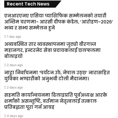
Recent Tech News
एनआरएनए एसिया प्याशिफिक सम्मेलनको तयारी
अन्तिम चरणमा- आरसी दीपक कंडेल, ‘आरोहण–२०२६’
भव्य र सभ्य सम्मेलन हुने
1 day ago
अव्यवस्थित तार व्यवस्थापनमा जुट्यो वीरगञ्ज
महानगर, इन्टरनेट सेवा प्रदायकलाई छलफलमा
बोलाइयो
2 days ago
नाट्टा निर्वाचनमा ‘पर्यटन उठे, नेपाल उठ्छ’ नारासहित
युविका भण्डारीको अनुभवी टोली मैदानमा।
2 days ago
सहमति कार्यान्वयनमा ढिलाइप्रति पूर्वअध्यक्ष आरके
शर्माको असन्तुष्टि, वर्तमान नेतृत्वलाई तत्काल
प्रतिबद्धता पूरा गर्न आग्रह
4 days ago