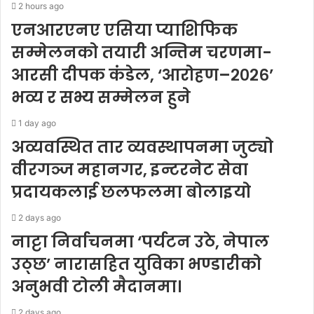
2 hours ago
एनआरएनए एसिया प्याशिफिक
सम्मेलनको तयारी अन्तिम चरणमा-
आरसी दीपक कंडेल, ‘आरोहण–२०२६’
भव्य र सभ्य सम्मेलन हुने
1 day ago
अव्यवस्थित तार व्यवस्थापनमा जुट्यो
वीरगञ्ज महानगर, इन्टरनेट सेवा
प्रदायकलाई छलफलमा बोलाइयो
2 days ago
नाट्टा निर्वाचनमा ‘पर्यटन उठे, नेपाल
उठ्छ’ नारासहित युविका भण्डारीको
अनुभवी टोली मैदानमा।
2 days ago