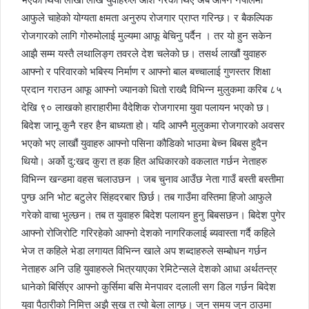
आफुले चाहेको योग्यता क्षमता अनुरुप रोजगार प्राप्त गरिन्छ। र बैकल्पिक
रोजगारको लागि गोरुमोलाई मुल्यमा आफू बेचिनु पर्दैन । तर यो हुन सकेन
आझै सम्म यस्तै लथालिङ्ग तवरले देश चलेको छ। तसर्थ लाखौं युवाहरु
आफ्नो र परिवारको भबिस्य निर्माण र आफ्नो बाल बच्चालाई गुणस्तर शिक्षा
प्रदान गराउन आफू आफ्नो ज्यानको धितो राख्दै विभिन्न मुलुकमा करिब ८५
देखि ९० लाखको हाराहारीमा वैदेशिक रोजगारमा युवा पलायन भएको छ।
बिदेश जानू कुनै रहर हैन बाध्यता हो। यदि आफ्नै मुलुकमा रोजगारको अवसर
भएको भए लाखौं युवाहरु आफ्नो पसिना कौडिको भाउमा बेच्न बिबस हुदैन
थियो। अर्को दु:खद कुरा त हक हित अधिकारको वकलात गर्छन नेताहरु
विभिन्न खन्डमा वहस चलाउछन । जब चुनाव आउँछ नेता गाउँ बस्ती बस्तीमा
पुग्छ अनि भोट बटुलेर सिंहदरबार छिर्छ। तब गाउँमा वस्तिमा हिजो आफुले
गरेको वाचा भुल्छन। तब त युवाहरु बिदेश पलायन हुनु बिबसछन। बिदेश पुगेर
आफ्नो रोजिरोटि गरिरहेको आफ्नो देशको नागरिकलाई ब्यवास्ता गर्दै कहिले
भेज त कहिले भेडा लगायत विभिन्न खाले अप शब्दाहरुले सम्बोधन गर्छन
नेताहरु अनि उहि युवाहरुले भित्रयाएका रेमिटेन्सले देशको आधा अर्थतन्त्र
धानेको बिर्सिएर आफ्नो कुर्सिमा बसि मेनपावर दलाली सग डिल गर्छन बिदेश
युवा पैठारीको निमित्त अझै सुख त त्यो बेला लाग्छ। जुन समय जुन ठाउमा