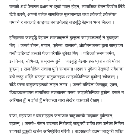
यसको अर्थ पेसागत दक्षता नभएको मात्र होइन, सामाजिक चेतनाविपरीत लिँडे
ढिपी कस्ने, आफ्नो बाहेक सामाजिक मूल्यमान्यता तथा तर्कलाई तर्कसंगत
नमान्ने र बातलाई बतङ्गड बनाउनेलाई जडबुद्धि बेइमान भन्न मिल्ला ।
इतिहासमा जडबुद्धि बेइमान शासकहरूले ठुल्ठूला साम्राज्यलाई नै डुबाएका
थिए । जस्तो रोमन, मायान, फ्रेन्च, हाब्सबर्ग, ओटोमनजस्ता ठूला साम्राज्य
यस्तै ‘इडियट’ हरूको फेला परेपछि डुबेका थिए । पछिल्लो समय जर्मन,
इरानियन, सोभियत, साम्राज्य डुबे । जडबुद्धि बेइमानहरू प्रशंसाको भोका
हुन्छन् । राजनैतिक सत्तामा पुग्ने सम्भावना भएका र पुगेका नेतृत्वले सबैभन्दा
बढी रफ्फु भर्दिने चाप्लुस चाटुकारहरू (साइकोफेन्टिक बुफोन) खोज्छन् ।
चाँडै यस्ता चाटुकारहरूको लाइन लाग्छ । जस्तो यतिबेला फेसबुक, एक्स,
टिकटकलगायत सामाजिक सञ्जालमा यस्ता ‘साइकोफेन्टिक बुफोन’ हरूले म
अरिंगाल हुँ, म झोले हुँ भनेजस्ता नारा लेखेर चकचकी देखाए ।
राजा, महाराजा र बादशाहहरू जन्मजात चाटुकारकै माझबाट हुर्कन्छन्,
बढ्छन् । जस्तो– रोमन बादसाह निरोलाई जादूमयी शक्ति हात पार्नका निमित्त
राज्यको ढुकुटी खर्चन अभिप्रेरित गरियो । बादसाहको हातमा जादूगरी शक्ति