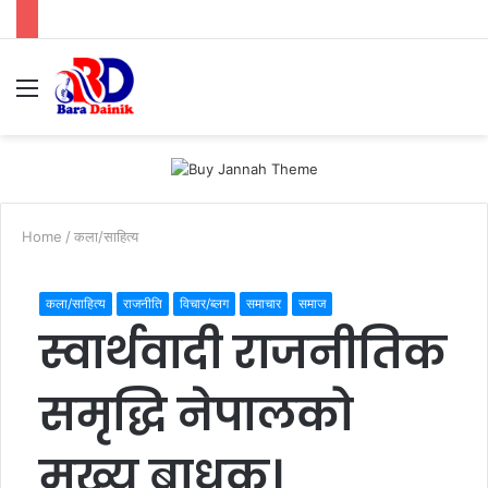
Menu
S
fo
Home
/
कला/साहित्य
कला/साहित्य
राजनीति
विचार/ब्लग
समाचार
समाज
स्वार्थवादी राजनीतिक
समृद्धि नेपालको
मुख्य बाधक।