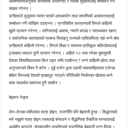
आवश्यकताअनुसार वास्तविक अर्थतन्त्र र नैतिक मुद्दाहरूलाई सम्बोधन गर्ने
साहस गरेनन् ।
उनीहरूले मुलुकमा व्याप्त भएको आयआर्जन तथा सम्पत्तिको असमानतालाई
सम्बोधन गर्ने जोखिम उठाएनन् । प्रगतिशील करप्रणाली तिनले कहिल्यै
बुझ्ने प्रयत्न गरेनन् । मानिसलाई आवास, न्यानो कपडा र स्वस्थ्यकर खाना
र सार्वजनिक यातायातको प्रबन्ध मिलाइनु राज्यको दायित्वभित्र पर्छ भन्ने बोध
उनीहरूले कहिल्यै गरेनन् । यिनले शिक्षा र स्वास्थ्य प्रतिकूल चलिरहेकालाई
ट्र्याकमा ल्याउन कुनै प्रयत्न गरेनन् । अहिले १२ पास गरेका युवायुवती
देशका विश्वविद्यालयमा किन पढ्न रुचि राख्दैनन् ? भन्ने कहिल्यै खोज तथा
अनुन्धानको विषय नै बनेन । दुई दर्जन ठूला उद्यमी व्यवसायीहरूका एजेन्डा
बोकेर तिनलाई देशको ब्रह्मलुट गराउने परिस्थिति निर्माणका खेताला बन्ने
काम यथार्थमा वामपन्थ हुनै सक्दैन ।
बेइमान नेतृत्व
लेन–देनका मामिलामा मात्र होइन, राजनीति पनि बेइमानी हुन्छ । सिद्धान्तको
मर्म नबुझ्ने मात्र होइन त्यसलाई बंग्याउने र सैद्धान्तिक वैचारिक मान्यतालाई
अर्थहीन बनाउने, संस्कारहीन प्रवृत्तिलाई राजनैतिक बेइमानी भन्न मिल्छ ।