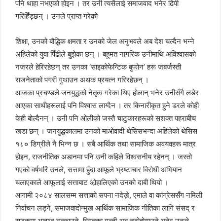
पनि थाहा नभएको होइन । तर उनी त्यसैलाई समाजवाद भनेर ढिपी
गरिहिँड्छन् । उनले प्राप्त गरेको
शिक्षा, उनको बौद्धिक क्षमता र उनको जेल अनुभवले अब देश चल्दैन भन्ने
अहिलेको युवा पिँढीले बुझेका छन् । बहुमत नागरिक उनीमाथि अविश्वासको
नजरले हेरिरहेछन् तर उनका ‘साइकोफेन्टिक बुफोन’ हरू जबर्जस्ती
राजनेताको पगरी गुथाउन अथक प्रयत्न गरिरहेछन् ।
आजका प्रचण्डले जनयुद्धको नेतृत्व गरेका थिए होलान् भनेर उनीसँगै लडेर
आएका साथीहरूलाई पनि विश्वास लाग्दैन । तर किनारीकृत हुने डरले कोही
केही बोल्दैनन् । उनी पनि ओलीको जस्तै चाटुकारहरूको सशक्त पहराबीच
खडा छन् । जनयुद्धकालमा उनको माओवादी थेसिसभन्दा अहिलेको थेसिस
१८० डिग्रीले नै भिन्न छ । सबै आर्थिक तथा सामाजिक अवयवहरू मात्र
होइन, राजनीतिक अडानमा पनि उनी कहिले विश्वसनीय रहेनन् । जस्तो
गएको वर्षभरि उनले, सत्तामा हुँदा आफूले भ्रष्टाचार विरोधी अभियान
चलाएकाले आफूलाई सत्ताबाट ओर्‍हालिएको उनको दाबी थियो ।
आगामी २०८४ सालसम्म सत्ताको सपना नदेख्ने, एमाले वा कांग्रेससँग नमिली
निर्वाचन लड्ने, समाजवादोन्मुख आर्थिक सामाजिक नीतिका लागि संसद् र
सडकमा आवाज घन्काउने, विगतका गल्ती अब नदोहोर्‍याउने भनेर उनले