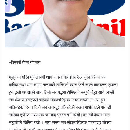
-विप्लवी तेन्जु योन्जन
मुलुकमा गरिब मुक्तिकामी आम जनता गरिबीको रेखा मुनि रहेका आम
कृषिक,तथा आम तमाम जनताले शान्तिको श्वास फेर्न सक्ने वातावरण शृजना
हुने ठूलो अपेक्षाको साथ हिजो जनयुद्धमा होमिएको सम्पुर्ण योद्धा साथै लाखौं
समर्थक जनताहरुले चाहेको लोकतान्त्रिक गणतन्त्रको आभास हुन
सकिरहेको छैन।हिजो जब जनयुद्ध चलिरहेको बखत माओवादले अगाडी
सारेका एजेन्डा मध्ये एक जनवाद प्राप्त गर्ने थियो।तर त्यो केवल नारा
उद्धघोषमै सिमित रह्यो । जुन समय जब लोकतान्त्रिक गणतन्त्र घोषणा
भएको थियो लाखौं लाख युवाहरुले आश गरेका थिए अब आफ्नै नेपालमा