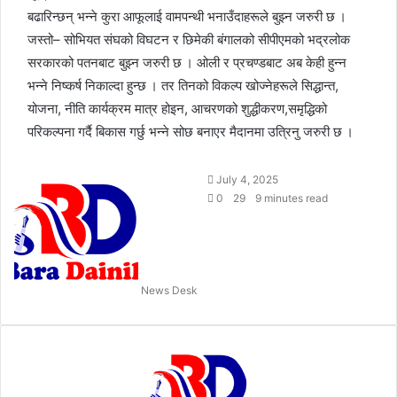
बढारिन्छन् भन्ने कुरा आफूलाई वामपन्थी भनाउँदाहरूले बुझ्न जरुरी छ ।
जस्तो– सोभियत संघको विघटन र छिमेकी बंगालको सीपीएमको भद्रलोक
सरकारको पतनबाट बुझ्न जरुरी छ । ओली र प्रचण्डबाट अब केही हुन्न
भन्ने निष्कर्ष निकाल्दा हुन्छ । तर तिनको विकल्प खोज्नेहरूले सिद्धान्त,
योजना, नीति कार्यक्रम मात्र होइन, आचरणको शुद्धीकरण,समृद्धिको
परिकल्पना गर्दै बिकास गर्छु भन्ने सोछ बनाएर मैदानमा उत्रिनु जरुरी छ ।
S
July 4, 2025
e
0
29
9 minutes read
n
d
a
n
News Desk
e
m
a
i
l