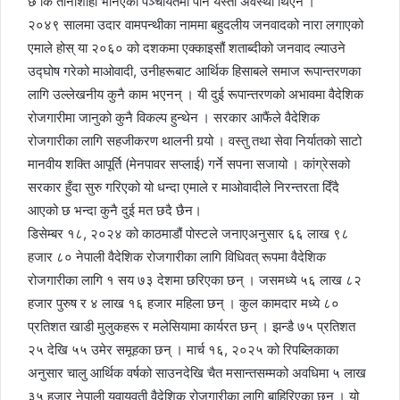
छ कि तानाशाही भनिएको पञ्चायतमा पनि यस्तो अवस्था थिएन ।
२०४९ सालमा उदार वामपन्थीका नाममा बहुदलीय जनवादको नारा लगाएको
एमाले होस् या २०६० को दशकमा एक्काइसौं शताब्दीको जनवाद ल्याउने
उद्घोष गरेको माओवादी, उनीहरूबाट आर्थिक हिसाबले समाज रूपान्तरणका
लागि उल्लेखनीय कुनै काम भएनन् । यी दुई रूपान्तरणको अभावमा वैदेशिक
रोजगारीमा जानुको कुनै विकल्प हुन्थेन । सरकार आफैंले वैदेशिक
रोजगारीका लागि सहजीकरण थालनी गर्‍यो । वस्तु तथा सेवा निर्यातको साटो
मानवीय शक्ति आपूर्ति (मेनपावर सप्लाई) गर्ने सपना सजायो । कांग्रेसको
सरकार हुँदा सुरु गरिएको यो धन्दा एमाले र माओवादीले निरन्तरता दिँदै
आएको छ भन्दा कुनै दुई मत छदै छैन।
डिसेम्बर १८, २०२४ को काठमाडौं पोस्टले जनाएअनुसार ६६ लाख ९८
हजार ८० नेपाली वैदेशिक रोजगारीका लागि विधिवत् रूपमा वैदेशिक
रोजगारीका लागि १ सय ७३ देशमा छरिएका छन् । जसमध्ये ५६ लाख ८२
हजार पुरुष र ४ लाख १६ हजार महिला छन् । कुल कामदार मध्ये ८०
प्रतिशत खाडी मुलुकहरू र मलेसियामा कार्यरत छन् । झन्डै ७५ प्रतिशत
२५ देखि ५५ उमेर समूहका छन् । मार्च १६, २०२५ को रिपब्लिकाका
अनुसार चालु आर्थिक वर्षको साउनदेखि चैत मसान्तसम्मको अवधिमा ५ लाख
३५ हजार नेपाली युवायुवती वैदेशिक रोजगारीका लागि बाहिरिएका छन् । यो