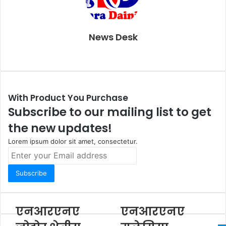
News Desk
W
e
b
s
With Product You Purchase
i
Subscribe to our mailing list to get
t
the new updates!
e
Lorem ipsum dolor sit amet, consectetur.
E
n
t
e
r
y
एनआरएनए
एनआरएनए
o
u