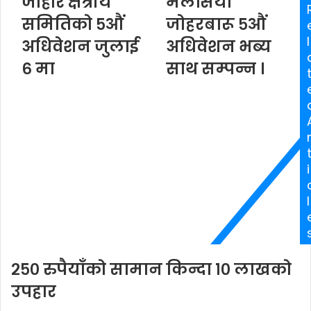
जोहोर क्षेत्रीय
मलेसिया
r
समितिको ५औं
जोहरबारू ५औं
E
l
अधिवेशन जुलाई
अधिवेशन भब्य
m
a
६ मा
साथ सम्पन्न ।
i
l
a
d
d
r
e
i
s
s
l
२५० रुपैयाँको सामान किन्दा १० लाखको
उपहार