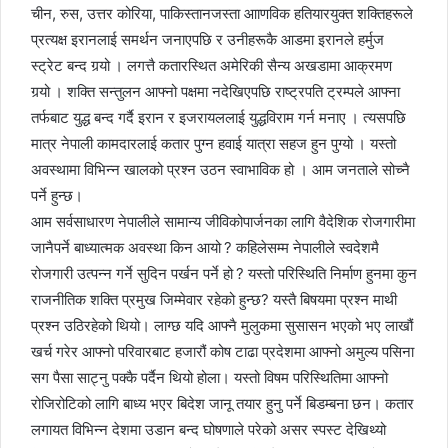
चीन, रुस, उत्तर कोरिया, पाकिस्तानजस्ता आाणविक हतियारयुक्त शक्तिहरूले
प्रत्यक्ष इरानलाई समर्थन जनाएपछि र उनीहरूकै आडमा इरानले हर्मुज
स्ट्रेट बन्द गर्‍यो । लगत्तै कतारस्थित अमेरिकी सैन्य अखडामा आक्रमण
गर्‍यो । शक्ति सन्तुलन आफ्नो पक्षमा नदेखिएपछि राष्ट्रपति ट्रम्पले आफ्ना
तर्फबाट युद्ध बन्द गर्दै इरान र इजरायललाई युद्धविराम गर्न मनाए । त्यसपछि
मात्र नेपाली कामदारलाई कतार पुग्न हवाई यात्रा सहज हुन पुग्यो । यस्तो
अवस्थामा विभिन्न खालको प्रश्न उठन स्वाभाविक हो । आम जनताले सोच्नै
पर्ने हुन्छ।
आम सर्वसाधारण नेपालीले सामान्य जीविकोपार्जनका लागि वैदेशिक रोजगारीमा
जानैपर्ने बाध्यात्मक अवस्था किन आयो ? कहिलेसम्म नेपालीले स्वदेशमै
रोजगारी उत्पन्न गर्ने सुदिन पर्खन पर्ने हो ? यस्तो परिस्थिति निर्माण हुनमा कुन
राजनीतिक शक्ति प्रमुख जिम्मेवार रहेको हुन्छ? यस्तै बिषयमा प्रश्न माथी
प्रश्न उठिरहेको थियो। लाग्छ यदि आफ्नै मुलुकमा सुसासन भएको भए लाखौं
खर्च गरेर आफ्नो परिवारबाट हजारौं कोष टाढा प्रदेशमा आफ्नो अमुल्य पसिना
सग पैसा साट्नु पक्कै पर्दैन थियो होला। यस्तो विषम परिस्थितिमा आफ्नो
रोजिरोटिको लागि बाध्य भएर बिदेश जानू तयार हुनु पर्ने बिडम्बना छन। कतार
लगायत विभिन्न देशमा उडान बन्द घोषणाले परेको असर स्पस्ट देखिथ्यो