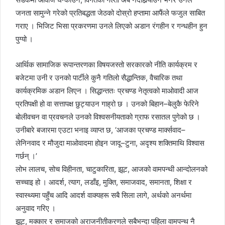
जनता सामुन्ने गरेको प्रतिबद्धता जेठको दोस्रो हप्तामा आफैंले फजुल साबित
गराए । भिजिट भिसा प्रकरणमा उनले लिएको अडान रंगहीन र गन्धहीन हुन
पुग्यो ।
आर्थिक सामाजिक रूपान्तरणका विषयजस्तो सरकारको नीति कार्यक्रम र
बजेटमा उनी र उनको पार्टीले कुनै गतिलो सैद्धान्तिक, वैचारिक तथा
कार्यक्रमिक अडान लिएन । सिद्धान्ततः प्रचण्ड नेतृत्वको माओवादी आज
प्रतिपक्षी हो वा सत्तापक्ष छुट्याउन गाह्रो छ । उनको बिहान–बेलुकै फेरिने
बोलीवचन वा प्रवचनले उनको विश्वसनीयताको ग्राफ रसातल पुगेको छ ।
उनीबारे बजारमा एउटा भनाइ व्याप्त छ, ‘आजका प्रचण्ड मार्क्सवाद–
लेनिनवाद र मौजुदा माओवादमा होइन जादू–टुना, अदृश्य शक्तिमाथि विश्वास
गर्छन् ।’
लोभ लालच, सोच विहीनता, चाटुकारिता, झूट, आजको वामपन्थी आन्दोलनको
सच्चाइ हो । आदर्श, त्याग, लडाँइ, मुक्ति, समाजवाद, समानता, शिक्षा र
स्वास्थ्यमा पहुँच आदि आदर्श वाक्यहरू सबै सिला लागे, अर्थको अनर्थमा
अनुवाद गरिए ।
झूट, मक्कार र समाजको अराजनीतीकरणले सबैभन्दा पहिला वामपन्थ नै