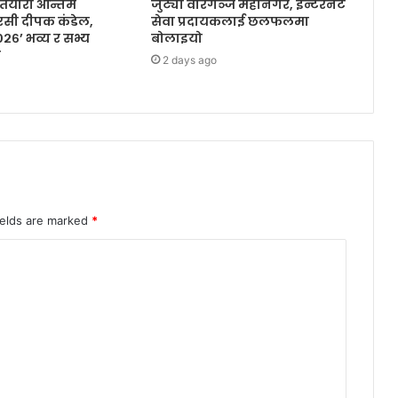
तयारी अन्तिम
जुट्यो वीरगञ्ज महानगर, इन्टरनेट
सी दीपक कंडेल,
सेवा प्रदायकलाई छलफलमा
६’ भव्य र सभ्य
बोलाइयो
े
2 days ago
ields are marked
*