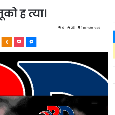
को ह त्या।
0
25
1 minute read
ontakte
Odnoklassniki
Pocket
Messenger