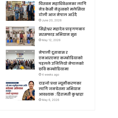
चितवन महाधिवेशनका लागि
नेत्र केसी नेतृत्वको मलेसिया
टोली आज नेपाल आउँदै
June 20, 2026
सिद्धेश्वर महादेव प्राङ्गणबाट
सरसफाइ अभियान सुरु
May 12, 2026
नेपाली दूतावास र
एनआरएनए कम्बोडियाको
पहलले उजिलियो नेपालको
छवि कम्बोडियामा
4 weeks ago
दाइजो प्रथा न्यूनीकरणका
लागि जनचेतना अभियान
आवश्यक : हिरामती कुश्वाहा
May 6, 2026