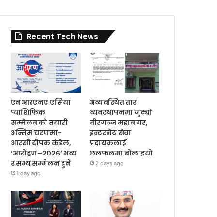
Recent Tech News
एनआरएनए एसिया
अव्यवस्थित तार
प्याशिफिक
व्यवस्थापनमा जुट्यो
सम्मेलनको तयारी
वीरगञ्ज महानगर,
अन्तिम चरणमा-
इन्टरनेट सेवा
आरसी दीपक कंडेल,
प्रदायकलाई
‘आरोहण–२०२६’ भव्य
छलफलमा बोलाइयो
र सभ्य सम्मेलन हुने
2 days ago
1 day ago