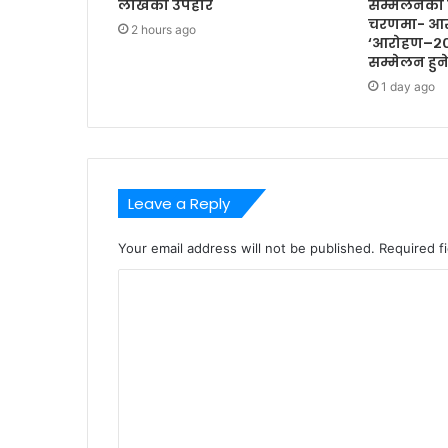
लाखको उपहार
सम्मेलनको 
चरणमा- आर
2 hours ago
‘आरोहण–२०२
सम्मेलन हुन
1 day ago
Leave a Reply
Your email address will not be published.
Required f
C
o
m
m
e
n