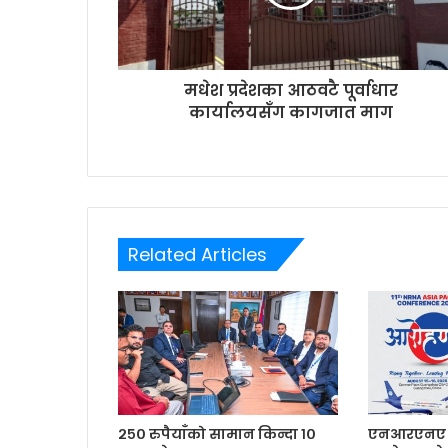
a
d
d
r
मधेश प्रदेशका आठवटै पूर्वाधार
e
कार्यालयसँग कागजात माग
s
s
Related Articles
२५० रुपैयाँको सामान किन्दा १०
एनआरएनए ए