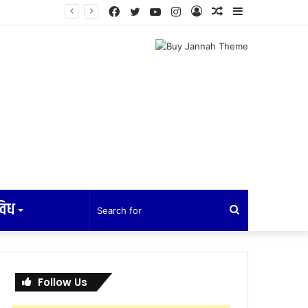
Facebook
Twitter
YouTube
Instagram
Log
Random
Sidebar
ेलन हुने
In
Article
विध
Search
for
Follow Us