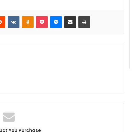
Reddit
VKontakte
Odnoklassniki
Pocket
Messenger
Share via Email
Print
uct You Purchase