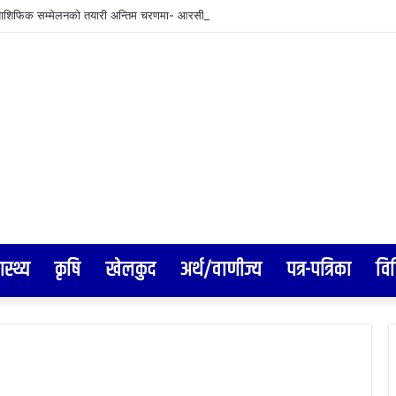
ाशिफिक सम्मेलनको तयारी अन्तिम चरणमा- आरसी दीपक कंडेल, ‘आरोहण–२०२६’ भव्य र सभ्य सम्म
ास्थ्य
कृषि
खेलकुद
अर्थ/वाणीज्य
पत्र-पत्रिका
वि