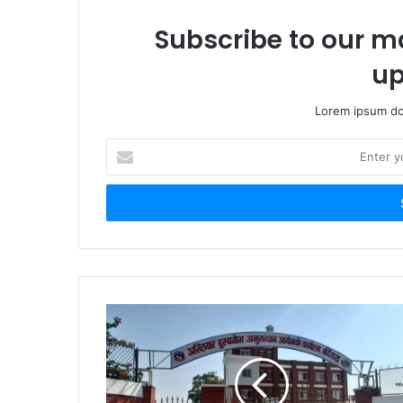
Subscribe to our ma
up
Lorem ipsum dol
E
n
t
e
r
y
o
u
r
E
m
a
i
l