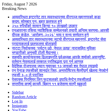
Friday, August 7 2026
Breaking News
अव्यवस्थित इन्टरनेट तार व्यवस्थापनमा वीरगञ्ज महानगरको कडा
कदम: सोमबार पुनः बृहत् छलफल हुने
२५० रुपैयाँको सामान किन्दा १० लाखको उपहार
एनआरएनए एसिया प्याशिफिक सम्मेलनको तयारी अन्तिम चरणमा- आरसी
दीपक कंडेल, ‘आरोहण–२०२६’ भव्य र सभ्य सम्मेलन हुने
अव्यवस्थित तार व्यवस्थापनमा जुट्यो वीरगञ्ज महानगर, इन्टरनेट सेवा
प्रदायकलाई छलफलमा बोलाइयो
नाट्टा निर्वाचनमा ‘पर्यटन उठे, नेपाल उठ्छ’ नारासहित युविका
भण्डारीको अनुभवी टोली मैदानमा।
सहमति कार्यान्वयनमा ढिलाइप्रति पूर्वअध्यक्ष आरके शर्माको असन्तुष्टि,
वर्तमान नेतृत्वलाई तत्काल प्रतिबद्धता पूरा गर्न आग्रह
वैदेशिक रोजगारमा ज्यान गुमाएका १३ जनाको शव नेपाल ल्याइयो
एन पेनाङ एफसीको शानदार जित, अन्तर्राष्ट्रिय मैत्रीपूर्ण खेलमा नेपबोर्न
एफसी ३–० ले पराजित
पेसएक्स प्रिमियर लिग फुटसलको उपाधि मेन्टेन एफसीलाई
सप्तरीमा कर्फ्यु कायमै, बिहान ११ बजेसम्म मात्रै खुकुलो
Sidebar
Random Article
Log In
Instagram
YouTube