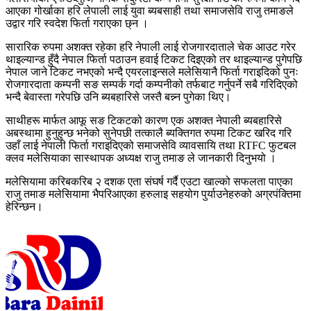
आएका गोर्खाका हरि लेपाली लाई युवा ब्यबसाही तथा समाजसेवि राजु तमाङले
उद्वार गरि स्वदेश फिर्ता गराएका छ्न ।
सारारिक रुपमा अशक्त रहेका हरि नेपाली लाई रोजगारदाताले चेक आउट गरेर
थाइल्यान्ड हुँदै नेपाल फिर्ता पठाउन हवाई टिकट दिइएको तर थाइल्यान्ड पुगेपछि
नेपाल जाने टिकट नभएको भन्दै एयरलाइन्सले मलेसियानै फिर्ता गराइदिको पुनः
रोजगारदाता कम्पनी सङ सम्पर्क गर्दा कम्पनीको तर्फबाट गर्नुपर्ने सबै गरिदिएको
भन्दै बेवास्ता गरेपछि उनि ब्यबहारिसे जस्तै बन्न्न पुगेका थिए।
साथीहरू मार्फत आफू सङ टिकटको कारण एक अशक्त नेपाली ब्यबहारिसे
अबस्थामा हुनुहुन्छ भनेको सुनेपछी तत्कालै ब्यक्तिगत रुपमा टिकट खरिद गरि
उहाँ लाई नेपाली फिर्ता गराइदिएको समाजसेवि व्यावसायि तथा RTFC फुटबल
क्लव मलेसियाका सास्थापक अध्यक्ष राजु तमाङ ले जानकारी दिनुभयो ।
मलेसियामा करिबकरिब २ दशक एता संघर्ष गर्दै एउटा खाल्को सफलता पाएका
राजु तमाङ मलेसियामा भैपरिआएका हरुलाइ सहयोग पुर्याउनेहरुको अग्रपंक्तिमा
हेरिन्छन।