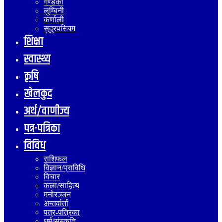
गण्डकी
लुम्बिनी
कर्णाली
सुदुरपस्चिम
शिक्षा
स्वास्थ्य
कृषि
खेलकुद
अर्थ/वाणीज्य
पत्र-पत्रिका
विविध
राशिफल
विज्ञान/प्राविधि
विचार
कला/साहित्य
मनोरञ्जन
अन्तर्वार्ता
पत्र-पत्रिका
धर्म/संस्कृति