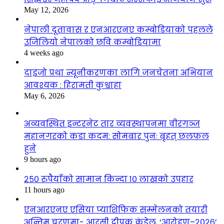
May 12, 2026
नेपाली दूतावास र एनआरएनए कम्बोडियाको पहलले
उजिलियो नेपालको छवि कम्बोडियामा
4 weeks ago
दाइजो प्रथा न्यूनीकरणका लागि जनचेतना अभियान
आवश्यक : हिरामती कुश्वाहा
May 6, 2026
अव्यवस्थित इन्टरनेट तार व्यवस्थापनमा वीरगञ्ज
महानगरको कडा कदम: सोमबार पुनः बृहत् छलफल
हुने
9 hours ago
२५० रुपैयाँको सामान किन्दा १० लाखको उपहार
11 hours ago
एनआरएनए एसिया प्याशिफिक सम्मेलनको तयारी
अन्तिम चरणमा- आरसी दीपक कंडेल, ‘आरोहण–२०२६’