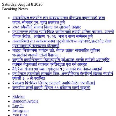
Saturday, August 8 2026
Breaking News
अव्यवस्थित इन्टरनेट तार व्यवस्थापनमा वीरगञ्ज महानगरको कडा
कदम: सोमबार पुनः बृहत् छलफल हुने
२५० रुपैयाँको सामान किन्दा १० लाखको उपहार
एनआरएनए एसिया प्याशिफिक सम्मेलनको तयारी अन्तिम चरणमा- आरसी
दीपक कंडेल, ‘आरोहण–२०२६’ भव्य र सभ्य सम्मेलन हुने
अव्यवस्थित तार व्यवस्थापनमा जुट्यो वीरगञ्ज महानगर, इन्टरनेट सेवा
प्रदायकलाई छलफलमा बोलाइयो
नाट्टा निर्वाचनमा ‘पर्यटन उठे, नेपाल उठ्छ’ नारासहित युविका
भण्डारीको अनुभवी टोली मैदानमा।
सहमति कार्यान्वयनमा ढिलाइप्रति पूर्वअध्यक्ष आरके शर्माको असन्तुष्टि,
वर्तमान नेतृत्वलाई तत्काल प्रतिबद्धता पूरा गर्न आग्रह
वैदेशिक रोजगारमा ज्यान गुमाएका १३ जनाको शव नेपाल ल्याइयो
एन पेनाङ एफसीको शानदार जित, अन्तर्राष्ट्रिय मैत्रीपूर्ण खेलमा नेपबोर्न
एफसी ३–० ले पराजित
पेसएक्स प्रिमियर लिग फुटसलको उपाधि मेन्टेन एफसीलाई
सप्तरीमा कर्फ्यु कायमै, बिहान ११ बजेसम्म मात्रै खुकुलो
Sidebar
Random Article
Log In
Instagram
YouTube