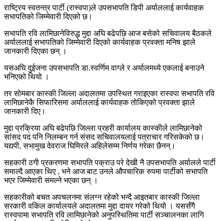
राष्ट्रिय स्वतन्त्र पार्टी (रास्वपा)ले उपसभापति डिपी अर्याललाई कार्यवाहक
सभापतिको जिम्मेवारी दिएको छ।
सभापति रवि लामिछानेविरुद्ध मुद्दा अघि बढेपछि आज बसेको सचिवालय बैठकले
अर्याललाई सभापतिको जिम्मेवारी दिएको कार्यवाहक प्रवक्ता मनिष झाले
जानकारी दिएका छन् ।
यसअघि दुईजना उपसभापति डा.स्वर्णिम वाग्ले र अर्यालमध्ये एकलाई बनाउने
भनिएको थियो ।
तर सोमबार कास्की जिल्ला अदालतमा उपस्थित गराइएका रास्वपा सभापति रवि
लामिछानेकै सिफारिसमा अर्याललाई कार्यवाहक तोकिएको प्रवक्ता झाले
जानकारी दिए।
मुद्दा प्रक्रिया अघि बढेपछि जिल्ला प्रहरी कार्यालय कास्कीले लामिछानेको
सांसद पद पनि निलम्बन गर्न संसद सचिवालयलाई पत्राचार गरिसकेको छ।
यद्यपी, सभामुख देवराज घिमिरले अहिलेसम्म निर्णय गरेका छैनन्।
सहकारी ठगी प्रकरणमा सभापति पक्राउ परे देखी नै उपसभापति अर्यालले पार्टी
समाल्दै आएका थिए , भने आज बाट उनले औपचारिक रुपमा पार्टीको सभापति
भएर जिम्मेवारी समल्ने भएका छन् ।
सहकारीको बचत अपचलनमा संलग्न रहेको भन्दै आइतबार कास्की जिल्ला
सरकारी वकिल कार्यालयले अदालतमा मुद्दा दायर गरेको थियो । यससँगै
रास्वपामा सभापति रवि लामिछानेको अनुपस्थितिमा पार्टी सञ्चालनका लागि