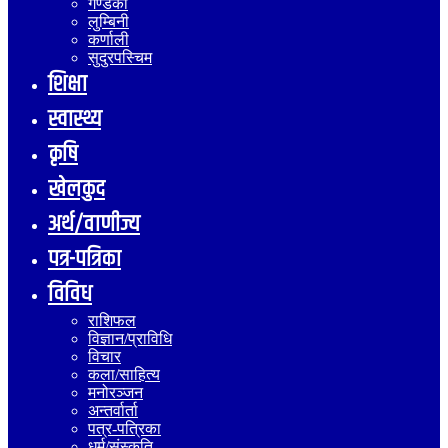
गण्डकी
लुम्बिनी
कर्णाली
सुदुरपस्चिम
शिक्षा
स्वास्थ्य
कृषि
खेलकुद
अर्थ/वाणीज्य
पत्र-पत्रिका
विविध
राशिफल
विज्ञान/प्राविधि
विचार
कला/साहित्य
मनोरञ्जन
अन्तर्वार्ता
पत्र-पत्रिका
धर्म/संस्कृति