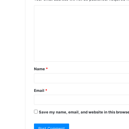
C
o
m
m
e
n
t
Name
*
*
Email
*
Save my name, email, and website in this browse