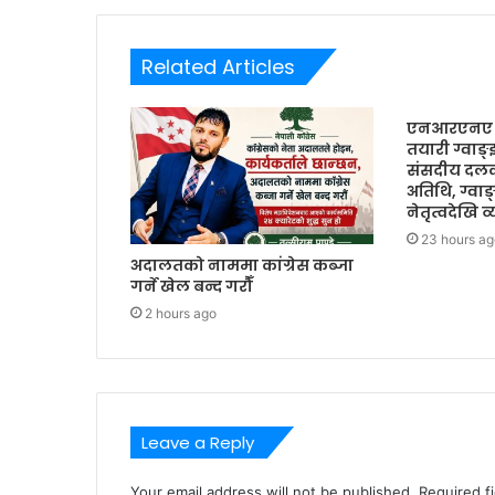
Related Articles
एनआरएनए ए
तयारी ग्वाङ्झ
संसदीय दलका
अतिथि, ग्व
नेतृत्वदेखि
23 hours ag
अदालतको नाममा कांग्रेस कब्जा
गर्ने खेल बन्द गरौँ
2 hours ago
Leave a Reply
Your email address will not be published.
Required f