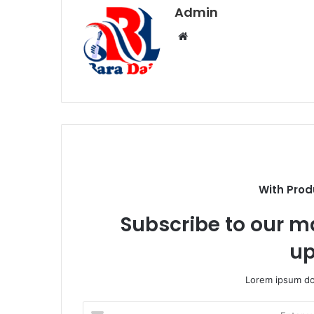
Admin
W
e
b
s
i
t
e
With Prod
Subscribe to our ma
up
Lorem ipsum dol
E