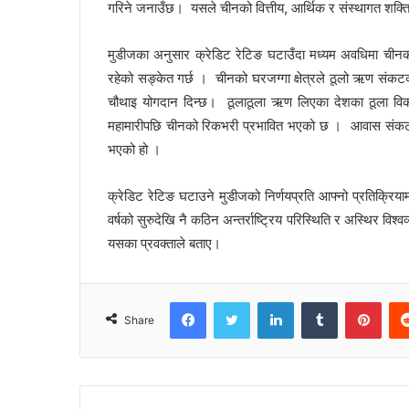
गरिने जनाउँछ। यसले चीनको वित्तीय, आर्थिक र संस्थागत शक्ति
मुडीजका अनुसार क्रेडिट रेटिङ घटाउँदा मध्यम अवधिमा चीनको आ
रहेको सङ्केत गर्छ । चीनको घरजग्गा क्षेत्रले ठूलो ऋण संक
चौथाइ योगदान दिन्छ। ठूलाठूला ऋण लिएका देशका ठूला विक
महामारीपछि चीनको रिकभरी प्रभावित भएको छ । आवास संकट, युव
भएको हो ।
क्रेडिट रेटिङ घटाउने मुडीजको निर्णयप्रति आफ्नो प्रतिक्रियाम
वर्षको सुरुदेखि नै कठिन अन्तर्राष्ट्रिय परिस्थिति र अस्थिर वि
यसका प्रवक्ताले बताए।
Facebook
Twitter
LinkedIn
Tumblr
Pinterest
Share