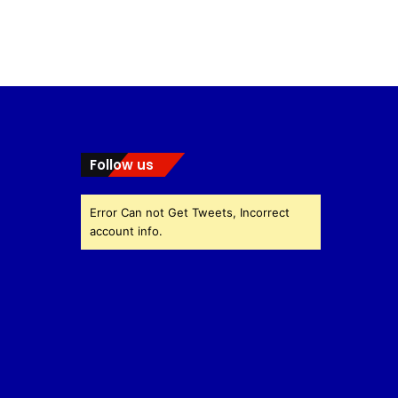
Follow us
Error Can not Get Tweets, Incorrect
account info.