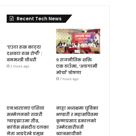
Recent Tech News
‘एउटा रुख काट्दा
दशवटा रुख रोपौँ’ :
९ राजनीतिक शक्ति
वनमन्त्री चौधरी
एक ठाउँमा, ‘अग्रगामी
2 hours ago
मोर्चा’ घोषणा
7 hours ago
एनआरएनए एशिया
नाट्टा अध्यक्षमा युविका
सम्मेलनको तयारी
भण्डारी र महासचिवमा
ग्वाङ्झाउमा तीव्र,
कृष्णप्रसाद ढकालको
कांग्रेस संसदीय दलका
उम्मेदवारीप्रती
नेता आङदेम्बे प्रमुख
ब्याबसायीको