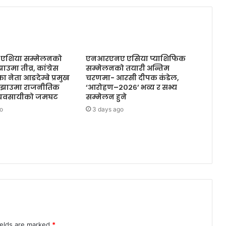
शिया सम्मेलनको
एनआरएनए एसिया प्याशिफिक
ाउमा तीव्र, कांग्रेस
सम्मेलनको तयारी अन्तिम
 नेता आङदेम्बे प्रमुख
चरणमा- आरसी दीपक कंडेल,
ाङ्झाउमा राजनीतिक
‘आरोहण–२०२६’ भव्य र सभ्य
 व्यवसायीको जमघट
सम्मेलन हुने
o
3 days ago
ields are marked
*