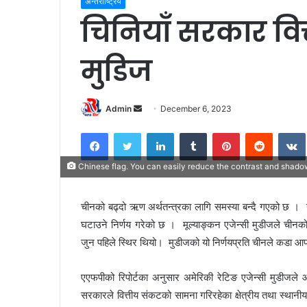
अन्तराष्ट्रिय
चिनियाँ सरकार वि
मुडिज
Admin
S
December 6, 2023
e
Facebook
Twitter
LinkedIn
Tumblr
Pinterest
Reddit
VK
n
d
Chinese flag. You can easily reduce the contrast and shadow
a
n
चीनको बढ्दो ऋण अर्थतन्त्रका लागि समस्या बन्दै गएको छ । य
e
घटाउने निर्णय गरेको छ । मूल्याङ्कन एजेन्सी मुडीजले चीन
m
a
जुन पहिले स्थिर थियो। मुडीजको यो निर्णयप्रति चीनले कडा आपत
i
l
एएफपीको रिपोर्टका अनुसार अमेरिकी रेटिङ एजेन्सी मुडीजले 
सरकारले वित्तीय संकटको सामना गरिरहेका क्षेत्रीय तथा स्था