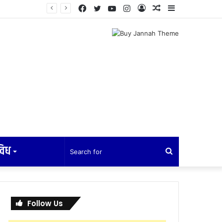
Facebook
Twitter
YouTube
Instagram
Log
Random
Sidebar
In
Article
विध
Search
for
Follow Us