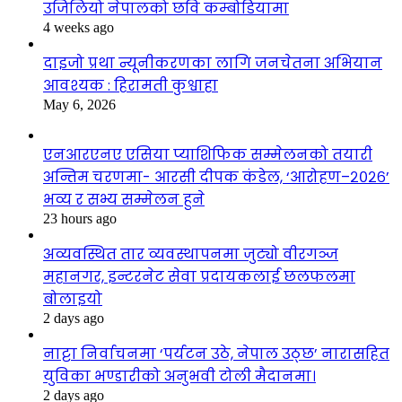
उजिलियो नेपालको छवि कम्बोडियामा
4 weeks ago
दाइजो प्रथा न्यूनीकरणका लागि जनचेतना अभियान
आवश्यक : हिरामती कुश्वाहा
May 6, 2026
एनआरएनए एसिया प्याशिफिक सम्मेलनको तयारी
अन्तिम चरणमा- आरसी दीपक कंडेल, ‘आरोहण–२०२६’
भव्य र सभ्य सम्मेलन हुने
23 hours ago
अव्यवस्थित तार व्यवस्थापनमा जुट्यो वीरगञ्ज
महानगर, इन्टरनेट सेवा प्रदायकलाई छलफलमा
बोलाइयो
2 days ago
नाट्टा निर्वाचनमा ‘पर्यटन उठे, नेपाल उठ्छ’ नारासहित
युविका भण्डारीको अनुभवी टोली मैदानमा।
2 days ago