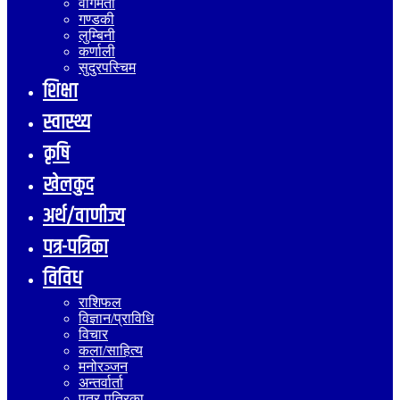
वागमती
गण्डकी
लुम्बिनी
कर्णाली
सुदुरपस्चिम
शिक्षा
स्वास्थ्य
कृषि
खेलकुद
अर्थ/वाणीज्य
पत्र-पत्रिका
विविध
राशिफल
विज्ञान/प्राविधि
विचार
कला/साहित्य
मनोरञ्जन
अन्तर्वार्ता
पत्र-पत्रिका