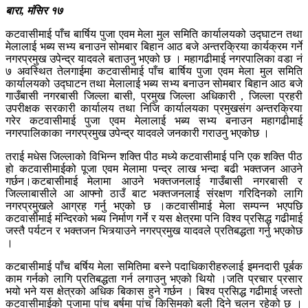
बारा, मंसिर १७
कटवासीमाई पाँच बार्षिय पुजा एवम मेला मुल समिति कार्यालयको उद्घाटन तथा
मेलालाई भब्य सभ्य बनाउन सोमबार बिहान आठ बजे अन्तरक्रिया कार्यक्रम गर्ने
नगरप्रमुख उपेन्द्र यादवले बताउनु भएको छ । महागढीमाई नगरपालिका वडा नं
७ अवस्थित तेलगाईमा कटवासीमाई पाँच बार्षिय पुजा एवम मेला मुल समिति
कार्यालयको उद्घाटन तथा मेलालाई भब्य सभ्य बनाउन सोमबार बिहान आठ बजे
गाउँबासी नगरबासी जिल्ला बासी, प्रमुख जिल्ला अधिकारी , जिल्ला प्रहरी
उपरीक्षक सरकारी कार्यालय तथा निजि कार्यालयका प्रमुखसंग अन्तरक्रिया
गरेर कटवासीमाई पुजा एवम मेलालाई भब्य सभ्य बनाउन महागढीमाई
नगरपालिकाका नगरप्रमुख उपेन्द्र यादवले जनकारी गराउनु भएकोछ ।
तराई मधेस जिल्लाको विभिन्न शक्ति पीठ मध्ये कटवासीमाई पनि एक शक्ति पीठ
हो कटवासीमाईको पूजा एवम मेलामा पन्द्र लाख भन्दा बढी भक्तजन आउने
गर्छन।कटबासीमाई मेलामा आउने भक्तजनलाई गाउँबासी नगरबासी र
जिल्लाबासीले आ आफ्नो ठाउँ बाट भक्तजनलाई संरक्षण गरिदिनको लागि
नगरप्रमुखले आग्रह गर्नु भएको छ ।कटवासीमाई मेला सम्पन्न भएपछि
कटवासीमाई मंन्दिरको भब्य निर्माण गर्ने र यस क्षेत्रमा पनि विश्व प्रसिद्ध गढीमाई
जस्तै पर्यटन र भक्तजन भित्र्याउने नगरप्रमुख यादवले प्रतिबद्धता गर्नु भएकोछ
।
कटबासीमाई पाँच बर्षिय मेला समितिमा बस्ने पदाधिकारीहरुलाई इमनदारी पूर्बक
काम गर्नको लागि प्रतिबद्धता गर्न लगाउनु भएको थियो ।जति प्रचार प्रसार
भयो भने यस क्षेत्रको अधिक बिकास हुने गर्छन । बिश्व प्रसिद्ध गढीमाई जस्तो
कटवासीमाईको पुजामा पांच बर्षमा पांच किसिमको बली दिने चलन रहेको छ ।