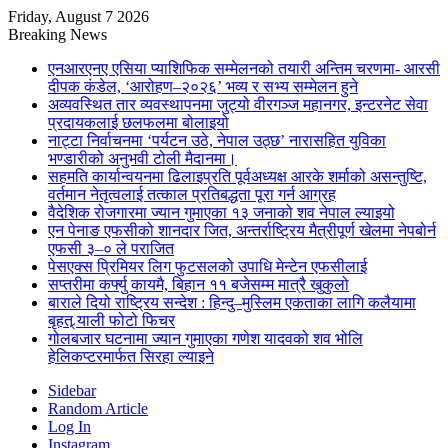
Friday, August 7 2026
Breaking News
एनआरएनए एसिया प्याशिफिक सम्मेलनको तयारी अन्तिम चरणमा- आरसी
दीपक कंडेल, ‘आरोहण–२०२६’ भव्य र सभ्य सम्मेलन हुने
अव्यवस्थित तार व्यवस्थापनमा जुट्यो वीरगञ्ज महानगर, इन्टरनेट सेवा
प्रदायकलाई छलफलमा बोलाइयो
नाट्टा निर्वाचनमा ‘पर्यटन उठे, नेपाल उठ्छ’ नारासहित युविका
भण्डारीको अनुभवी टोली मैदानमा।
सहमति कार्यान्वयनमा ढिलाइप्रति पूर्वअध्यक्ष आरके शर्माको असन्तुष्टि,
वर्तमान नेतृत्वलाई तत्काल प्रतिबद्धता पूरा गर्न आग्रह
वैदेशिक रोजगारमा ज्यान गुमाएका १३ जनाको शव नेपाल ल्याइयो
एन पेनाङ एफसीको शानदार जित, अन्तर्राष्ट्रिय मैत्रीपूर्ण खेलमा नेपबोर्न
एफसी ३–० ले पराजित
पेसएक्स प्रिमियर लिग फुटसलको उपाधि मेन्टेन एफसीलाई
सप्तरीमा कर्फ्यु कायमै, बिहान ११ बजेसम्म मात्रै खुकुलो
बाराले दियो राष्ट्रिय सन्देश : हिन्दु–मुस्लिम एकताका लागि कलैयामा
बृहत् र्‍याली फोटो फिचर
गोलबजार घटनामा ज्यान गुमाएका गणेश यादवको शव भोलि
हेलिकप्टरमार्फत सिरहा ल्याइने
Sidebar
Random Article
Log In
Instagram