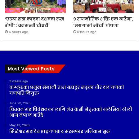
‘एउटा रुख काट्दा दशवटा रुख
९ राजनीतिक शक्ति एक ठाउँमा,
रोपौँ’ : वनमन्त्री चौधरी
‘अग्रगामी मोर्चा’ घोषणा
4 hours ago
8 hours ago
Most Viewed Posts
2 weeks ago
बाग्लुङका प्रमुख सेनानी तारा बहादुर खड्का वीर दल गणको
गणपति नियुक्त
June 20, 2026
चितवन महाधिवेशनका लागि नेत्र केसी नेतृत्वको मलेसिया टोली
आज नेपाल आउँदै
May 12, 2026
सिद्धेश्वर महादेव प्राङ्गणबाट सरसफाइ अभियान सुरु