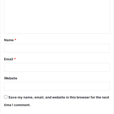
m
m
e
n
t
Name
*
*
Email
*
Website
Save my name, email, and website in this browser for the next
time I comment.