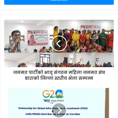
r
y
o
u
r
E
m
a
i
l
a
d
d
जनमत पार्टीको भातृ संगठन महिला जनमत संघ
r
बाराको जिल्ला स्तरीय भेला सम्पन्न
e
s
s