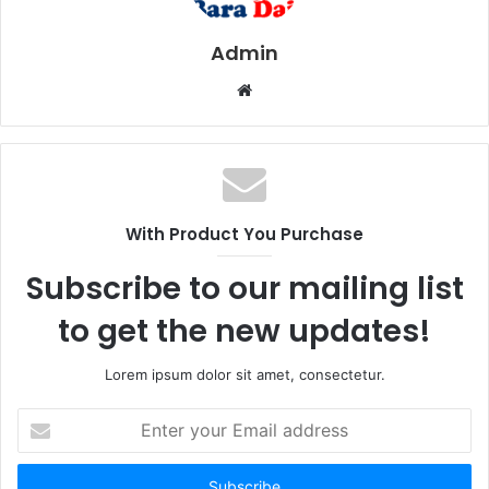
Admin
W
e
b
s
i
t
With Product You Purchase
e
Subscribe to our mailing list
to get the new updates!
Lorem ipsum dolor sit amet, consectetur.
E
n
t
e