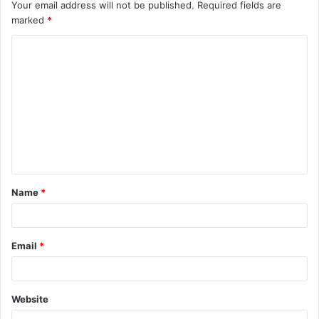
Your email address will not be published.
Required fields are
marked
*
C
o
m
m
e
n
t
Name
*
*
Email
*
Website