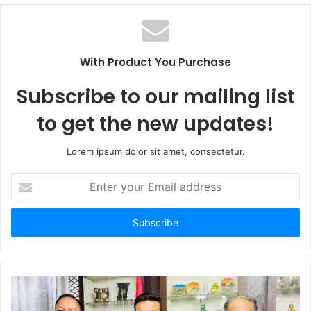
b
s
i
t
With Product You Purchase
e
Subscribe to our mailing list
to get the new updates!
Lorem ipsum dolor sit amet, consectetur.
E
n
t
e
r
y
o
u
r
E