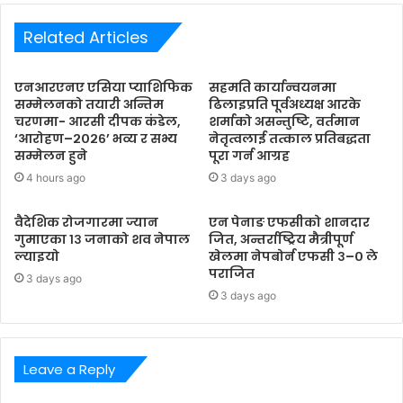
Related Articles
एनआरएनए एसिया प्याशिफिक
सहमति कार्यान्वयनमा
सम्मेलनको तयारी अन्तिम
ढिलाइप्रति पूर्वअध्यक्ष आरके
चरणमा- आरसी दीपक कंडेल,
शर्माको असन्तुष्टि, वर्तमान
‘आरोहण–२०२६’ भव्य र सभ्य
नेतृत्वलाई तत्काल प्रतिबद्धता
सम्मेलन हुने
पूरा गर्न आग्रह
4 hours ago
3 days ago
वैदेशिक रोजगारमा ज्यान
एन पेनाङ एफसीको शानदार
गुमाएका १३ जनाको शव नेपाल
जित, अन्तर्राष्ट्रिय मैत्रीपूर्ण
ल्याइयो
खेलमा नेपबोर्न एफसी ३–० ले
पराजित
3 days ago
3 days ago
Leave a Reply