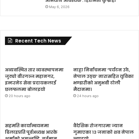
अभियान आवश्यक : हिरामती कुश्वाहा
May 6, 2026
Recent Tech News
अव्यवस्थित तार व्यवस्थापनमा
नाट्टा निर्वाचनमा ‘पर्यटन उठे,
जुट्यो वीरगञ्ज महानगर,
नेपाल उठ्छ’ नारासहित युविका
इन्टरनेट सेवा प्रदायकलाई
भण्डारीको अनुभवी टोली
छलफलमा बोलाइयो
मैदानमा।
20 hours ago
24 hours ago
सहमति कार्यान्वयनमा
वैदेशिक रोजगारमा ज्यान
ढिलाइप्रति पूर्वअध्यक्ष आरके
गुमाएका १३ जनाको शव नेपाल
शर्माको असन्तुष्टि, वर्तमान
ल्याइयो