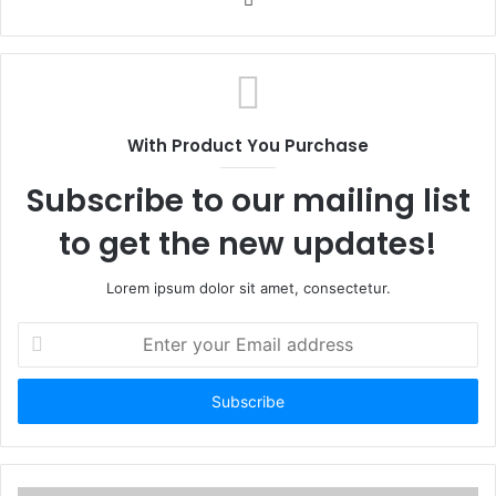
e
b
s
i
t
With Product You Purchase
e
Subscribe to our mailing list
to get the new updates!
Lorem ipsum dolor sit amet, consectetur.
E
n
t
e
r
y
o
u