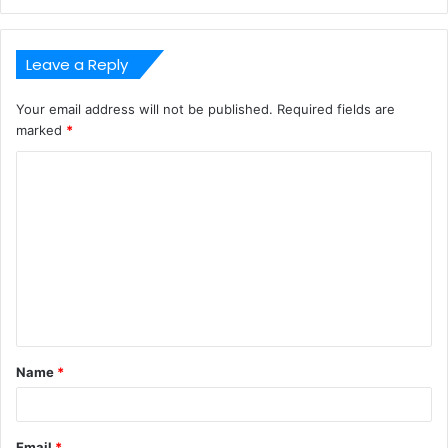
Leave a Reply
Your email address will not be published.
Required fields are
marked
*
C
o
m
m
e
n
t
Name
*
*
Email
*