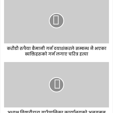
r
E
m
a
i
l
a
d
d
करौडौ रुपैया बैमानी गर्न दयाशंकरले सम्बन्ध नै भएका
r
ब्यक्तिहरुको गर्न लगाए चरित्र हत्या
e
s
s
अध्यक्ष तिवारीद्वारा गाउँपालिका कार्यालयको अनुगमन