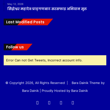
May 12, 2026
सिद्धेश्वर महादेव प्राङ्गणबाट सरसफाइ अभियान सुरु
Last Modified Posts
Follow us
Error Can not Get Tweets, Incorrect account info.
© Copyright 2026, All Rights Reserved |
Bara Dainik Theme by
Bara Dainik
| Proudly Hosted by
Bara Dainik
Facebook
Twitter
YouTube
Instagram