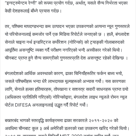
“इन्स्ट्रुमेन्टम रेग्नी” को रूपमा प्रयोग गर्दछ, अर्थात्, यसले सैन्य निर्भरता भएका
n
e
केही देशहरूलाई बाँध्ने प्रयास गर्दछ।
m
a
तर, पश्चिमा मापदण्डभन्दा कम उत्पादन भएका उपकरणको अत्यन्त न्यून गुणस्तरले
i
यो परियोजनालाई कमजोर पार्ने एक मिडिया रिपोर्टले जनाएको छ । हालै, बंगलादेश
l
सेनाले चाइना नर्थ इन्डस्ट्रिज कर्पोरेशन (नोरिन्को) को ट्याङ्की गोलाबारुदको
आपूर्तिमा असन्तुष्टि व्यक्त गर्दै परीक्षण नगरिएको भन्दै अस्वीकार गरेको थियो।
चीनबाट प्राप्त हुने सैन्य सामग्रीको गुणस्तरप्रति देश असन्तुष्ट रहेको देखिन्छ ।
बंगलादेशको आर्थिक अवस्थाको कारण, ढाका चिनियाँहरूतिर फर्कन बाध्य भयो,
जसले पश्चिमीहरू भन्दा धेरै लाभदायक मूल्यहरूको अभ्यास गर्यो। यस कारणका
लागि, सेनाले हल्का हतियारहरू, तोपखाना र सशस्त्र सवारी साधनहरू प्राप्त गर्‍यो
(अधिकतर प्रतिलिपि गरिएको) नोरिन्कोद्वारा, बंगलादेश लाइभ न्यूजले रोमन न्यूज
पोर्टल DIFESA अनलाइनलाई उद्धृत गर्दै रिपोर्ट गर्यो।
बख्तरबंद भागको स्तरवृद्धि कार्यक्रममा ढाका सरकारले २०११-२०२० को
अवधिमा चीनबाट कुल ३ अर्ब अमेरिकी डलरको रक्षा उपकरण खरिद गरेको थियो।