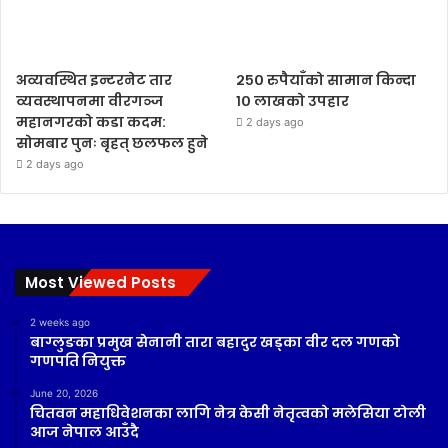
अव्यवस्थित इन्टरनेट तार
२५० रुपैयाँको सामान किन्दा
व्यवस्थापनमा वीरगञ्ज
१० लाखको उपहार
महानगरको कडा कदम:
2 days ago
सोमबार पुनः बृहत् छलफल हुने
2 days ago
Most Viewed Posts
2 weeks ago
बाग्लुङका प्रमुख सेनानी तारा बहादुर खड्का वीर दल गणको
गणपति नियुक्त
June 20, 2026
चितवन महाधिवेशनका लागि नेत्र केसी नेतृत्वको मलेसिया टोली
आज नेपाल आउँदै