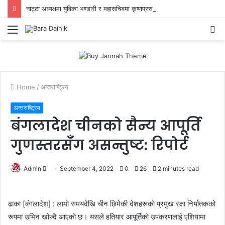
नाट्टा अध्यक्षमा युविका भण्डारी र महासचिवमा कृष्णप्रसाद ढकालको उम्मेदवारीप्रती ब्याबसायीको भरोसा,युवा ऊर्जा र अनुभवी नेतृत्वको जोडी
Menu
S
fo
Home
/
अन्तराष्ट्रिय
अन्तराष्ट्रिय
बंगलादेश चीनको सैन्य आपूर्ति
गुणस्तरसँग असन्तुष्ट: रिपोर्ट
Admin
S
September 4, 2022
0
26
2 minutes read
e
n
ढाका [बंगलादेश] : लामो समयदेखि चीन छिमेकी देशहरूको प्रमुख रक्षा निर्यातकको
d
रूपमा उभिन खोज्दै आएको छ। यसले हतियार आपूर्तिको उपकरणलाई एशियामा
a