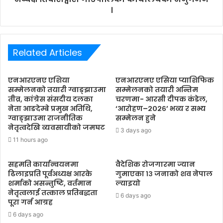
।
Related Articles
एनआरएनए एशिया
एनआरएनए एसिया प्याशिफिक
सम्मेलनको तयारी ग्वाङ्झाउमा
सम्मेलनको तयारी अन्तिम
तीव्र, कांग्रेस संसदीय दलका
चरणमा- आरसी दीपक कंडेल,
नेता आङदेम्बे प्रमुख अतिथि,
‘आरोहण–२०२६’ भव्य र सभ्य
ग्वाङ्झाउमा राजनीतिक
सम्मेलन हुने
नेतृत्वदेखि व्यवसायीको जमघट
3 days ago
11 hours ago
सहमति कार्यान्वयनमा
वैदेशिक रोजगारमा ज्यान
ढिलाइप्रति पूर्वअध्यक्ष आरके
गुमाएका १३ जनाको शव नेपाल
शर्माको असन्तुष्टि, वर्तमान
ल्याइयो
नेतृत्वलाई तत्काल प्रतिबद्धता
6 days ago
पूरा गर्न आग्रह
6 days ago