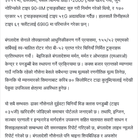
२०११ मा, वास्तवमा, यसले चिनियाँ MBT-2000 ट्यांक खरिद गर्यो, जुन
नोरिन्कोले टाइप 90-IIM ट्याङ्कीबाट सुरु गरी निर्माण गरेको थियो, र १७०
प्रकार ५९ ट्याङ्कहरूलाई टाइप ५९G अद्यावधिक गर्दैछ। हालसालै तिनीहरूले
टाइप ६९ फ्लीटलाई 69IIG मा परिमार्जन गरेका छन्।
बंगलादेश सेनाले तोपखानाको आधुनिकीकरण गर्ने प्रयासमा, १५५/५२ एमएमको
सर्बियाई स्व-चालित रोटर नोरा बी-५२ प्राप्त गरेर चिनियाँ निर्मित टुक्राहरू
प्रतिस्थापन गर्यो। बेइजिङले बंगलादेशमा मर्मत, मर्मत र ओभरहाल (एमआरओ)
केन्द्र र पनडुब्बी बेस स्थापना गर्ने प्रक्रियामा छ। कक्स बजार प्रान्तको म्याग्नामा
गाउँ नजिकै रहेको नौसेना बेसले सबैभन्दा उच्च मूल्यको रणनीतिक मूल्य लिनेछ,
किनकि यो म्यानमारको सिमानाबाट करिब ७० किलोमिटर टाढा कुतुब्दियालाई नदेखी
पेकुवा उपजिल्ला क्षेत्रमा अवस्थित हुनेछ।
यो सबै सम्भवतः ढाका नौसेनाले दुईवटा चिनियाँ मिङ क्लास पनडुब्बी (टाइप
०३५जी) खरिदसँग जोडिएको समाचार पोर्टलले जनाएको छ। तथापि, इन्जिन,
सञ्चार प्रणाली र इन्फ्रारेड मार्गदर्शन उपकरण सहित यातायात सवारी साधन र
मिसाइलहरूको सम्बन्धमा धेरै समस्याहरू रिपोर्ट गरिएको छ, बंगलादेश लाइभ न्यूजले
रिपोर्ट गरेको छ। बंगलादेशी नौसेनाले पनि चाइना शिपबिल्डिङ र अफशोर