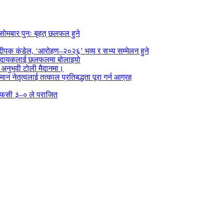
सोमबार पुनः बृहत् छलफल हुने
पक कंडेल, ‘आरोहण–२०२६’ भव्य र सभ्य सम्मेलन हुने
ा प्रदायकलाई छलफलमा बोलाइयो
ो अनुभवी टोली मैदानमा।
तमान नेतृत्वलाई तत्काल प्रतिबद्धता पूरा गर्न आग्रह
्न एफसी ३–० ले पराजित