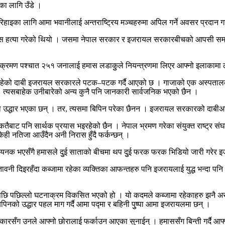
का लागि उँडे ।
हाइका लागि आमा भवानीलाई अन्तराष्ट्रिय मञ्चहरुमा अपिल गर्ने अवसर प्रदान 
्या गरेको थियो । जसमा नेपाल सरकार र इजरायल सरकारबीचको आपसी समझदारी अन
आक्रमण पश्चात २५१ जनालाई हमास लडाकुुले नियन्त्रणमा लिएर आफ्नो इलाकामा 
रहेको दाबी इजरायल सरकारले पटक–पटक गर्दै आएको छ । गाजाको एक अस्पतालको 
। त्यसबाहेक उनीबारेको अन्य कुनै पनि जानकारी सार्वजनिक भएको छैन ।
था उद्धार भएका छन् । तर, त्यसमा बिपिन परेका छैनन । इजरायल सरकारको दाबीअ
कतैबाट पनि सार्थक प्रयास भइरहेको छैन । नेपाल भ्रमण गरेका संयुक्त राष्ट्र सं
ी नतिजा आउँदैन अनी निरास हुँदै फर्कन्छन् ।
भएसँगै हमासले दुुई साताको बीचमा थप दुुई फरक फरक भिडियो जारी गरेर इजायलका 
ेतावनी दिइरहँदा कब्जामा रहेका व्यक्तिका आफन्तहरु पनि इजरायलाई युद्ध भन्द
र्णयपछि पछिल्लो घटनाक्रम विकसित भएको हो । यो कदमले कब्जामा रहेकाहरु झनै असुु
बिपिनको उद्धार पहल माग गर्दै आमा पद्मा र बहिनी पुुष्पा आमा इजरायलमा छन् ।
रसँग उनले आफ्नो छोरालाई फर्काउन आएका सुनाईन् । हमाससँग बिन्ती गर्दै आफ्न