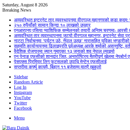
Saturday, August 8 2026
Breaking News
अव्यवस्थित इन्टरनेट तार व्यवस्थापनमा वीरगञ्ज महानगरको कडा कदम: 
२५० रुपैयाँको सामान किन्दा १० लाखको उपहार
एनआरएनए एसिया प्याशिफिक सम्मेलनको तयारी अन्तिम चरणमा- आरसी दी
अव्यवस्थित तार व्यवस्थापनमा जुट्यो वीरगञ्ज महानगर, इन्टरनेट सेव
नाट्टा निर्वाचनमा ‘पर्यटन उठे, नेपाल उठ्छ’ नारासहित युविका भण्डारीक
सहमति कार्यान्वयनमा ढिलाइप्रति पूर्वअध्यक्ष आरके शर्माको असन्तुष्टि, वर्
वैदेशिक रोजगारमा ज्यान गुमाएका १३ जनाको शव नेपाल ल्याइयो
एन पेनाङ एफसीको शानदार जित, अन्तर्राष्ट्रिय मैत्रीपूर्ण खेलमा नेपबोर
पेसएक्स प्रिमियर लिग फुटसलको उपाधि मेन्टेन एफसीलाई
सप्तरीमा कर्फ्यु कायमै, बिहान ११ बजेसम्म मात्रै खुकुलो
Sidebar
Random Article
Log In
Instagram
YouTube
Twitter
Facebook
Menu