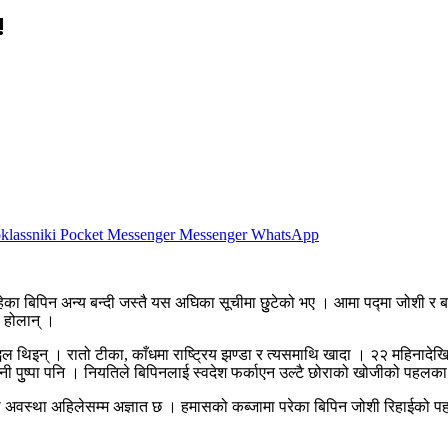
!
lassniki
Pocket
Messenger
Messenger
WhatsApp
पिन अन्य बन्दी जस्तै यस अघिका सूचीमा छुुटेको भए । आमा पद्मा जोशी र बहिनी प
े होलान् ।
थिइन् । रातो टीका, काँधमा राष्ट्रिय झण्डा र त्यसमाथि खादा । २२ महिनादेखि 
िनी पुुष्पा पनि । नियतिले बिपिनलाई स्वदेश फर्काएन उल्टै छोराको खोजीको पहलका ल
वस्था अहिलेसम्म अज्ञात छ । हमासको कब्जामा परेका बिपिन जोशी रिहाईको पहल 