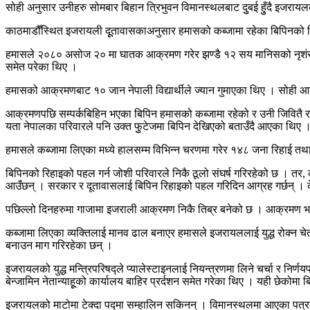
सोही अनुसार उनीहरु सोमबार बिहान त्रिभुवन विमानस्थलबाट दुुबई हुुँदै इजरायल
काठमाडौँस्थित इजरायली दूूतावासकाअनुसार हमासको कब्जामा रहेका बिपिनको रि
हमासले २०८० असोज २० मा घातक आक्रमण गरेर झण्डै १२ सय मानिसको नृशंस हत
समेत परेका थिए ।
हमासको आक्रमणबाट १० जान नेपाली विद्यार्थीले ज्यान गुमाएका थिए । सोही 
आक्रमणपछि सम्पर्कबिहिन भएका बिपिन हमासको कब्जामा रहेको र उनी जिवितै 
यता नेपालका परिवारले पनि उक्त फुुटेजमा बिपिन देखिएको बताउँदै आएका थिए 
हमासले कब्जामा लिएका मध्ये हालसम्म विभिन्न चरणमा गरेर १४८ जना रिहाई त
बिपिनको रिहाइको पहल गर्न जोशी परिवारले निकै ठूलो संघर्ष गरिरहेको छ । तर, 
आउँछन् । सरकार र दूतावासलाई बिपिन रिहाइको पहल गरिदिन आग्रह गर्छन् । केह
पछिल्लो दिनहरुमा गाजामा इजराली आक्रमण निकै तिब्र बनेको छ । आक्रमण भयनक 
कब्जामा लिएका व्यक्तिलाई मानव ढाल बनाएर हमासले इजरायललाई युद्ध रोक्न च
बनाउन माग गरिरहेका छन् ।
इजरायलको युद्ध मन्त्रिपरिषद्ले प्यालेस्टाइनलाई नियन्त्रणमा लिने चर्चा र नि
बेन्जामिन नेतान्याहूूको कार्यालय बाहिर प्रर्दशन समेत गरेका थिए । यही छेकोमा 
इजरायलको माटोमा टेक्दा पद्मा सम्हालिन सकिनन् । विमानस्थलमा आएका पत्रका