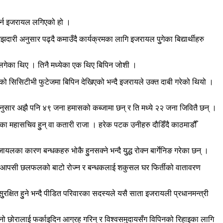
गर्न इजरायल लगिएको हो ।
ुसार पढ्दै कमाउँदै कार्यक्रमका लागि इजरायल पुुगेका बिद्यार्थीहरु
लगेका थिए । तिनै मध्येका एक थिए बिपिन जोशी ।
सिसिटीभी फुटेजमा बिपिन देखिएको भन्दै इजरायले उक्त दाबी गरेको थियो ।
नुसार अझै पनि ४९ जना हमासको कब्जामा छन् र ति मध्ये २२ जना जिवितै छन् ।
घका महासचिव हुुन् वा कतारी राजा । हरेक पटक उनीहरु दौडिँदै काठमाडौँ
कारण बन्धकहरु भोकै हुुनसक्ने भन्दै युुद्ध रोक्न बार्गेनिङ गरेका छन् ।
ा पनि आपसी छलफलको बाटो रोज्न र बन्धकलाई शकुसल घर फिर्तीको वातावरण
रक्षित हुुने भन्दै पीडित परिवारका सदस्यले यसै साता इजरायली प्रधानमन्त्री
ो छोरालाई फर्काइदिन आग्रह गरिन् र विश्वसमुदायसँग विपिनको रिहाइका लागि