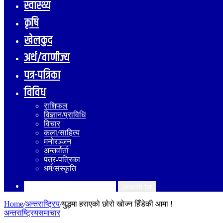
स्वास्थ्य
कृषि
खेलकुद
अर्थ/वाणीज्य
पत्र-पत्रिका
विविध
राशिफल
विज्ञान/प्राविधि
विचार
कला/साहित्य
मनोरञ्जन
अन्तर्वार्ता
पत्र-पत्रिका
धर्म/संस्कृति
Search for
Home
/
अन्तराष्ट्रिय
/
युद्धमा हराएको छोरो खोज्न हिँडेकी आमा !
अन्तराष्ट्रिय
समाचार