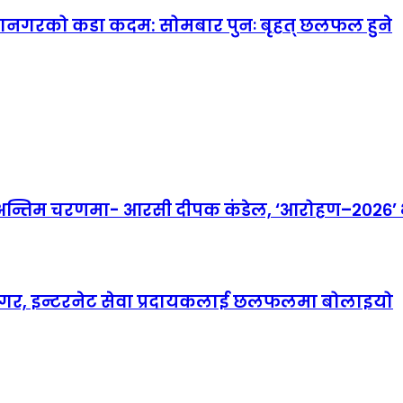
महानगरको कडा कदम: सोमबार पुनः बृहत् छलफल हुने
तिम चरणमा- आरसी दीपक कंडेल, ‘आरोहण–२०२६’ भव्
ानगर, इन्टरनेट सेवा प्रदायकलाई छलफलमा बोलाइयो