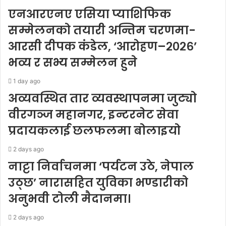
एनआरएनए एसिया प्याशिफिक
सम्मेलनको तयारी अन्तिम चरणमा-
आरसी दीपक कंडेल, ‘आरोहण–२०२६’
भव्य र सभ्य सम्मेलन हुने
1 day ago
अव्यवस्थित तार व्यवस्थापनमा जुट्यो
वीरगञ्ज महानगर, इन्टरनेट सेवा
प्रदायकलाई छलफलमा बोलाइयो
2 days ago
नाट्टा निर्वाचनमा ‘पर्यटन उठे, नेपाल
उठ्छ’ नारासहित युविका भण्डारीको
अनुभवी टोली मैदानमा।
2 days ago