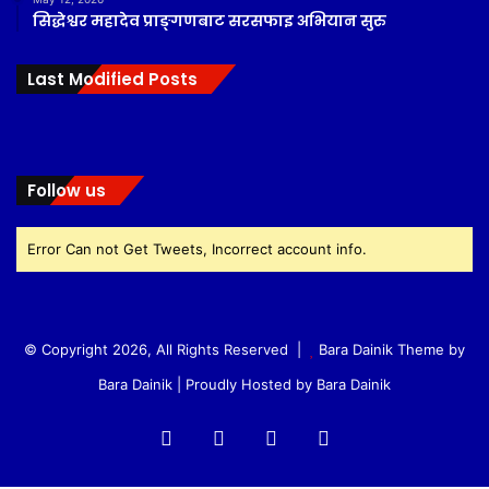
सिद्धेश्वर महादेव प्राङ्गणबाट सरसफाइ अभियान सुरु
Last Modified Posts
Follow us
Error Can not Get Tweets, Incorrect account info.
© Copyright 2026, All Rights Reserved |
Bara Dainik Theme by
Bara Dainik
| Proudly Hosted by
Bara Dainik
Facebook
Twitter
YouTube
Instagram