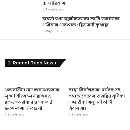
कम्बोडियामा
4 weeks ago
दाइजो प्रथा न्यूनीकरणका लागि जनचेतना
अभियान आवश्यक : हिरामती कुश्वाहा
May 6, 2026
Recent Tech News
अव्यवस्थित तार व्यवस्थापनमा
नाट्टा निर्वाचनमा ‘पर्यटन उठे,
जुट्यो वीरगञ्ज महानगर,
नेपाल उठ्छ’ नारासहित युविका
इन्टरनेट सेवा प्रदायकलाई
भण्डारीको अनुभवी टोली
छलफलमा बोलाइयो
मैदानमा।
2 days ago
2 days ago