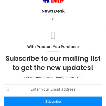
News Desk
W
e
b
s
i
With Product You Purchase
t
e
Subscribe to our mailing list
to get the new updates!
Lorem ipsum dolor sit amet, consectetur.
E
n
t
e