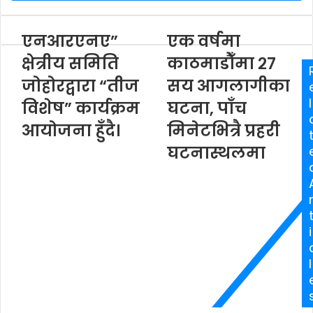
r
y
o
एनआरएनए”
एक वर्षमा
u
क्षेत्रीय समिति
काठमाडौँमा २७
r
E
जोहोरद्वारा “तीज
सय आगलागीका
m
l
विशेष” कार्यक्रम
घटना, पाँच
a
i
आयोजना हुँदै।
मिनेटभित्रै प्रहरी
l
घटनास्थलमा
a
d
d
r
e
s
i
s
l