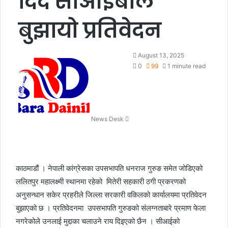
दिँदै सीआईबीले
बुझायो प्रतिवेदन
S
August 13, 2025
e
0
99
1 minute read
n
d
a
n
News Desk
e
m
a
i
l
काठमाडौं । नेपाली कांग्रेसका उपसभापति धनराज गुरुङ समेत जोडिएको
ललितपुर महालक्ष्मी स्थानमा रहेको मितेरी सहकारी ठगी प्रकरणको
अनुसन्धान सकेर प्रहरीले जिल्ला सरकारी वकिलको कार्यालयमा प्रतिवेदन
बुझाएको छ । प्रतिवेदनमा उपसभापति गुरुङको स‌ंलग्नताबारे प्रमाण फेला
नगरेकोले उनलाई मुद्दाका चलाउने राय दिइएको छैन । सीआईको