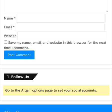
*
Name
*
Email
*
Website
Save my name, email, and website in this browser for the next
time I comment.
Follow Us
Go to the Arqam options page to set your social accounts.