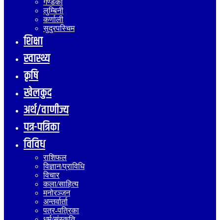
गण्डकी
लुम्बिनी
कर्णाली
सुदुरपस्चिम
शिक्षा
स्वास्थ्य
कृषि
खेलकुद
अर्थ/वाणीज्य
पत्र-पत्रिका
विविध
राशिफल
विज्ञान/प्राविधि
विचार
कला/साहित्य
मनोरञ्जन
अन्तर्वार्ता
पत्र-पत्रिका
धर्म/संस्कृति