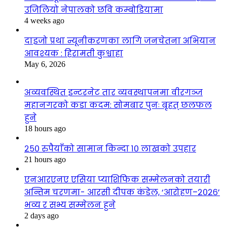
उजिलियो नेपालको छवि कम्बोडियामा
4 weeks ago
दाइजो प्रथा न्यूनीकरणका लागि जनचेतना अभियान
आवश्यक : हिरामती कुश्वाहा
May 6, 2026
अव्यवस्थित इन्टरनेट तार व्यवस्थापनमा वीरगञ्ज
महानगरको कडा कदम: सोमबार पुनः बृहत् छलफल
हुने
18 hours ago
२५० रुपैयाँको सामान किन्दा १० लाखको उपहार
21 hours ago
एनआरएनए एसिया प्याशिफिक सम्मेलनको तयारी
अन्तिम चरणमा- आरसी दीपक कंडेल, ‘आरोहण–२०२६’
भव्य र सभ्य सम्मेलन हुने
2 days ago