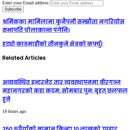
Enter your Email address
श्रमिकका मामिलामा कुनैपनी सम्झौता नगरियोस
सभापति चोलाकान्त पंगेनि।
हट्यो काठमाडौंको तीनकुने क्षेत्रको कर्फ्यु।
Related Articles
अव्यवस्थित इन्टरनेट तार व्यवस्थापनमा वीरगञ्ज
महानगरको कडा कदम: सोमबार पुनः बृहत् छलफल
हुने
18 hours ago
२५० रुपैयाँको सामान किन्दा १० लाखको उपहार