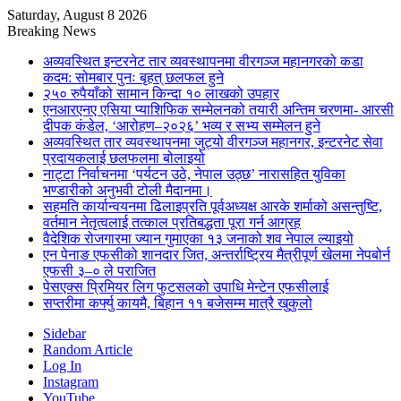
Saturday, August 8 2026
Breaking News
अव्यवस्थित इन्टरनेट तार व्यवस्थापनमा वीरगञ्ज महानगरको कडा
कदम: सोमबार पुनः बृहत् छलफल हुने
२५० रुपैयाँको सामान किन्दा १० लाखको उपहार
एनआरएनए एसिया प्याशिफिक सम्मेलनको तयारी अन्तिम चरणमा- आरसी
दीपक कंडेल, ‘आरोहण–२०२६’ भव्य र सभ्य सम्मेलन हुने
अव्यवस्थित तार व्यवस्थापनमा जुट्यो वीरगञ्ज महानगर, इन्टरनेट सेवा
प्रदायकलाई छलफलमा बोलाइयो
नाट्टा निर्वाचनमा ‘पर्यटन उठे, नेपाल उठ्छ’ नारासहित युविका
भण्डारीको अनुभवी टोली मैदानमा।
सहमति कार्यान्वयनमा ढिलाइप्रति पूर्वअध्यक्ष आरके शर्माको असन्तुष्टि,
वर्तमान नेतृत्वलाई तत्काल प्रतिबद्धता पूरा गर्न आग्रह
वैदेशिक रोजगारमा ज्यान गुमाएका १३ जनाको शव नेपाल ल्याइयो
एन पेनाङ एफसीको शानदार जित, अन्तर्राष्ट्रिय मैत्रीपूर्ण खेलमा नेपबोर्न
एफसी ३–० ले पराजित
पेसएक्स प्रिमियर लिग फुटसलको उपाधि मेन्टेन एफसीलाई
सप्तरीमा कर्फ्यु कायमै, बिहान ११ बजेसम्म मात्रै खुकुलो
Sidebar
Random Article
Log In
Instagram
YouTube