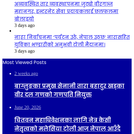
अव्यवस्थित तार व्यवस्थापनमा जुट्यो वीरगञ्ज
महानगर, इन्टरनेट सेवा प्रदायकलाई छलफलमा
बोलाइयो
3 days ago
नाट्टा निर्वाचनमा ‘पर्यटन उठे, नेपाल उठ्छ’ नारासहित
युविका भण्डारीको अनुभवी टोली मैदानमा।
3 days ago
Most Viewed Posts
2 weeks ago
बाग्लुङका प्रमुख सेनानी तारा बहादुर खड्का
वीर दल गणको गणपति नियुक्त
June 20, 2026
चितवन महाधिवेशनका लागि नेत्र केसी
नेतृत्वको मलेसिया टोली आज नेपाल आउँदै