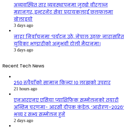
अव्यवस्थित तार व्यवस्थापनमा जुट्यो वीरगञ्ज
महानगर, इन्टरनेट सेवा प्रदायकलाई छलफलमा
बोलाइयो
3 days ago
नाट्टा निर्वाचनमा ‘पर्यटन उठे, नेपाल उठ्छ’ नारासहित
युविका भण्डारीको अनुभवी टोली मैदानमा।
3 days ago
Recent Tech News
२५० रुपैयाँको सामान किन्दा १० लाखको उपहार
21 hours ago
एनआरएनए एसिया प्याशिफिक सम्मेलनको तयारी
अन्तिम चरणमा- आरसी दीपक कंडेल, ‘आरोहण–२०२६’
भव्य र सभ्य सम्मेलन हुने
2 days ago