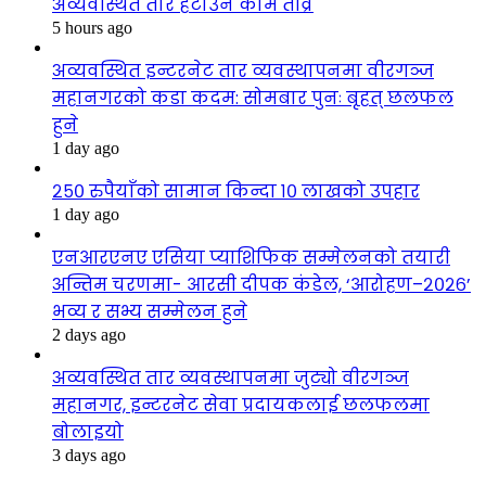
अव्यवस्थित तार हटाउने काम तीव्र
5 hours ago
अव्यवस्थित इन्टरनेट तार व्यवस्थापनमा वीरगञ्ज
महानगरको कडा कदम: सोमबार पुनः बृहत् छलफल
हुने
1 day ago
२५० रुपैयाँको सामान किन्दा १० लाखको उपहार
1 day ago
एनआरएनए एसिया प्याशिफिक सम्मेलनको तयारी
अन्तिम चरणमा- आरसी दीपक कंडेल, ‘आरोहण–२०२६’
भव्य र सभ्य सम्मेलन हुने
2 days ago
अव्यवस्थित तार व्यवस्थापनमा जुट्यो वीरगञ्ज
महानगर, इन्टरनेट सेवा प्रदायकलाई छलफलमा
बोलाइयो
3 days ago