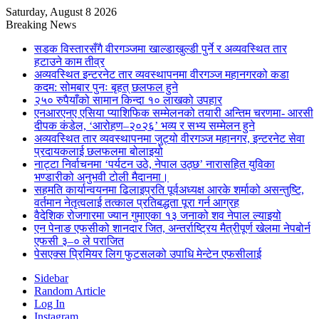
Saturday, August 8 2026
Breaking News
सडक विस्तारसँगै वीरगञ्जमा खाल्डाखुल्डी पुर्ने र अव्यवस्थित तार
हटाउने काम तीव्र
अव्यवस्थित इन्टरनेट तार व्यवस्थापनमा वीरगञ्ज महानगरको कडा
कदम: सोमबार पुनः बृहत् छलफल हुने
२५० रुपैयाँको सामान किन्दा १० लाखको उपहार
एनआरएनए एसिया प्याशिफिक सम्मेलनको तयारी अन्तिम चरणमा- आरसी
दीपक कंडेल, ‘आरोहण–२०२६’ भव्य र सभ्य सम्मेलन हुने
अव्यवस्थित तार व्यवस्थापनमा जुट्यो वीरगञ्ज महानगर, इन्टरनेट सेवा
प्रदायकलाई छलफलमा बोलाइयो
नाट्टा निर्वाचनमा ‘पर्यटन उठे, नेपाल उठ्छ’ नारासहित युविका
भण्डारीको अनुभवी टोली मैदानमा।
सहमति कार्यान्वयनमा ढिलाइप्रति पूर्वअध्यक्ष आरके शर्माको असन्तुष्टि,
वर्तमान नेतृत्वलाई तत्काल प्रतिबद्धता पूरा गर्न आग्रह
वैदेशिक रोजगारमा ज्यान गुमाएका १३ जनाको शव नेपाल ल्याइयो
एन पेनाङ एफसीको शानदार जित, अन्तर्राष्ट्रिय मैत्रीपूर्ण खेलमा नेपबोर्न
एफसी ३–० ले पराजित
पेसएक्स प्रिमियर लिग फुटसलको उपाधि मेन्टेन एफसीलाई
Sidebar
Random Article
Log In
Instagram