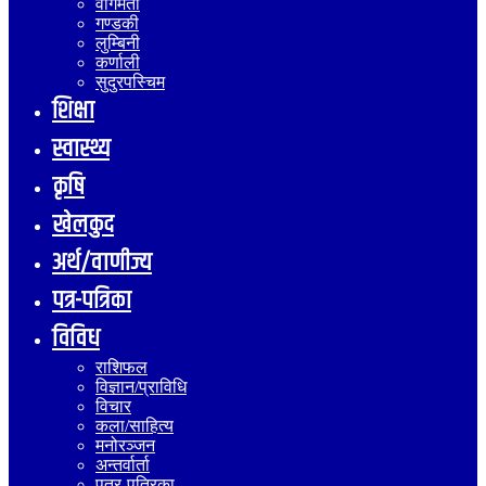
वागमती
गण्डकी
लुम्बिनी
कर्णाली
सुदुरपस्चिम
शिक्षा
स्वास्थ्य
कृषि
खेलकुद
अर्थ/वाणीज्य
पत्र-पत्रिका
विविध
राशिफल
विज्ञान/प्राविधि
विचार
कला/साहित्य
मनोरञ्जन
अन्तर्वार्ता
पत्र-पत्रिका