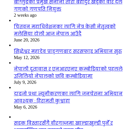
बाग्लुङका प्रमुख सेनानी तारा बहादुर खड्का वीर दल
गणको गणपति नियुक्त
2 weeks ago
चितवन महाधिवेशनका लागि नेत्र केसी नेतृत्वको
मलेसिया टोली आज नेपाल आउँदै
June 20, 2026
सिद्धेश्वर महादेव प्राङ्गणबाट सरसफाइ अभियान सुरु
May 12, 2026
नेपाली दूतावास र एनआरएनए कम्बोडियाको पहलले
उजिलियो नेपालको छवि कम्बोडियामा
July 9, 2026
दाइजो प्रथा न्यूनीकरणका लागि जनचेतना अभियान
आवश्यक : हिरामती कुश्वाहा
May 6, 2026
सडक विस्तारसँगै वीरगञ्जमा खाल्डाखुल्डी पुर्ने र