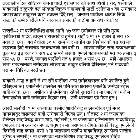
तत्कालीन दल राष्ट्रिय जनता पार्टी ९राजपा० को साथ थियो। तर, यसपालि
यादवलाई ठाकुरकै दल लोकतान्त्रिक समाजवादी पार्टी ९लोसपा० का उम्मेदवार
जयप्रकाश ठाकुरले कडा टक्कर दिँदै छन्। जनमत पार्टीका अध्यक्ष सिके
राउतको उम्मेदवारीले पनि यादवको संसद्को बाटोमा अवरोध गरेको छ।
सप्तरी–२ मा प्रतिनिधिसभाका लागि १७ जना उम्मेदवार रहे पनि मुख्य
प्रतिस्पर्धा यादव, ठाकुर र राउतबीच हुनेछ। यहाँ २ मा ९५ हजार ३ सय ९४
मतदाता छन्। गत वैशाख ३० मा सम्पन्न स्थानीय तह निर्वाचनको वडागत मत
सङ्ख्या हेर्दा सत्तारुढ गठबन्धनको मत बढी छ। लोसपासहित सता गठबन्धनको
कुल मत ३३ हजार १ सय ८४ छ भने जसपा–एमाले गठबन्धनको मत २० हजार ३
सय ५४ छ। यस्तै, जनमत पार्टीको मत ४ हजार ५ सय ४२ छ। यही आधारमा
सत्ता गठबन्धनका उम्मेदवार लोसपाका ठाकुर बलियो देखिन्छन् भने यादवको
पराजय निश्चितजस्तै छ।
यादवले आफू त हार्ने नै भए सँगै पार्टीका अन्य उम्मेदवारहरू पनि पराजित हुने
देखिएको छ। एमालेसँग तालमेल गरे पनि सात क्षेत्रमा एमालेकै उम्मेदवारहरू
बागी बनेका छन्। अशोक राई उम्मेदवार रहेको सुनसरी(१ मा एमालेका मनोज
मेन्याङ्बोले बागी उम्मेदवार दिएका छन्। उनी धरानका पूर्व मेयर हुन्।
त्यस्तै सर्लाही–१ मा जसपाका प्रमोद शाहविरुद्ध लालबन्दीका पूर्व मेयर
मानबहादुर खड्काले बागी उम्मेदवारी दिएका छन्। रौतहट २ मा जसपाका
शैलेन्द्र शाहविरुद्ध करण शाह, महोत्तरी(३ मा जसपाका हरिनारायण यादवविरुद्ध
एमालेका राम आधार कापड, धनुषा(१ मा जसपाका दीपक कार्कीविरुद्ध एमालेकी
किशोरी शाह कमल, पर्सा १ मा जसपाका प्रदीप यादवविरुद्ध एमालेका सन्तोष
श्रेष्ठ र सप्तरी(१ मा जसपाका नवलकिशोर शाहविरुद्ध एमालेका रोहित