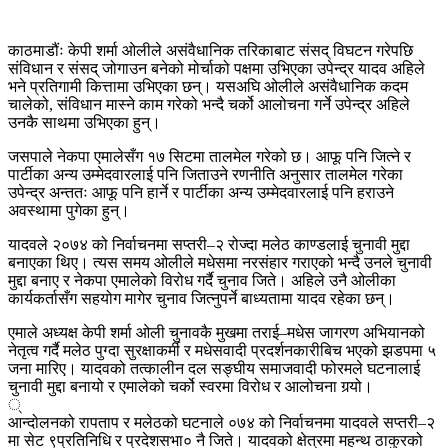
काठमाडौंः केपी शर्मा ओलीले असंवैधानिक तरिकाबाट संसद् विघटन गरेपछि
संविधान र संसद् जोगाउन बनेको मोर्चाको पक्षमा उभिएका उपेन्द्र यादव अहिले
भने प्रतिगामी कित्तामा उभिएका छन्। यसअघि ओलीले असंवैधानिक कदम
चालेको, संविधान मास्ने काम गरेको भन्दै चर्को आलोचना गर्ने उपेन्द्र अहिले
उनकै साथमा उभिएका हुन्।
जसपाले नेकपा एमालेसँग १७ सिटमा तालमेल गरेको छ। आफू पनि जित्ने र
पार्टीका अन्य उम्मेदवारलाई पनि जिताउने रणनीति अनुसार तालमेल गरेका
उपेन्द्र अन्ततः आफू पनि हार्ने र पार्टीका अन्य उम्मेदवारलाई पनि हराउने
अवस्थामा पुगेका हुन्।
यादवले २०७४ को निर्वाचनमा सप्तरी–२ रोज्दा मलेठ काण्डलाई चुनावी मुद्दा
बनाएका थिए। त्यस समय ओलीले मधेसमा नरसंहार गराएको भन्दै उनले चुनावी
मुद्दा बनाए र नेकपा एमालेको विरोध गर्दै चुनाव जिते। अहिले उनै ओलीका
कार्यकर्तासँग सहयोग मागेर चुनाव जित्नुपर्ने बाध्यतामा यादव रहेका छन्।
एमाले अध्यक्ष केपी शर्मा ओली चुनावकै मुखमा तराई–मधेस जागरण अभियानको
नेतृत्व गर्दै मलेठ पुग्दा सुरक्षाकर्मी र मधेसवादी प्रदर्शनकारीबिच भएको झडपमा ५
जना मारिए। यादवको तत्कालीन दल सङ्घीय समाजवादी फोरमले घटनालाई
चुनावी मुद्दा बनायो र एमालेको चर्को स्वरमा विरोध र आलोचना गर्‍यो।
्
आन्दोलनको रापताप र मलेठको घटनाले ०७४ को निर्वाचनमा यादवले सप्तरी–२
मा सेट ९प्रतिनिधि र प्रदेशसभा० नै जिते। यादवको क्षेत्रमा महन्थ ठाकुरको