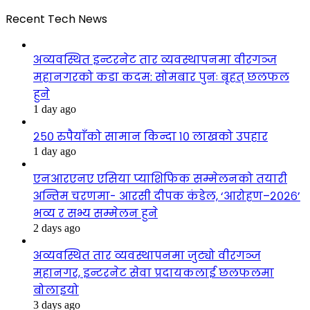
Recent Tech News
अव्यवस्थित इन्टरनेट तार व्यवस्थापनमा वीरगञ्ज
महानगरको कडा कदम: सोमबार पुनः बृहत् छलफल
हुने
1 day ago
२५० रुपैयाँको सामान किन्दा १० लाखको उपहार
1 day ago
एनआरएनए एसिया प्याशिफिक सम्मेलनको तयारी
अन्तिम चरणमा- आरसी दीपक कंडेल, ‘आरोहण–२०२६’
भव्य र सभ्य सम्मेलन हुने
2 days ago
अव्यवस्थित तार व्यवस्थापनमा जुट्यो वीरगञ्ज
महानगर, इन्टरनेट सेवा प्रदायकलाई छलफलमा
बोलाइयो
3 days ago