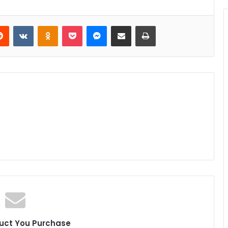
Reddit
VKontakte
Odnoklassniki
Pocket
Messenger
Share via Email
Print
uct You Purchase