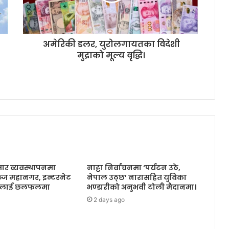
अमेरिकी डलर, युरोलगायतका विदेशी
मुद्राको मूल्य वृद्धि।
तार व्यवस्थापनमा
नाट्टा निर्वाचनमा ‘पर्यटन उठे,
ञ्ज महानगर, इन्टरनेट
नेपाल उठ्छ’ नारासहित युविका
ायकलाई छलफलमा
भण्डारीको अनुभवी टोली मैदानमा।
2 days ago