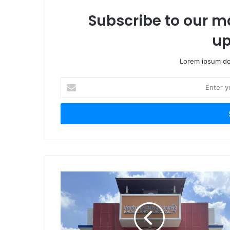
Subscribe to our ma
up
Lorem ipsum dol
E
n
t
e
r
y
o
u
r
E
m
a
i
l