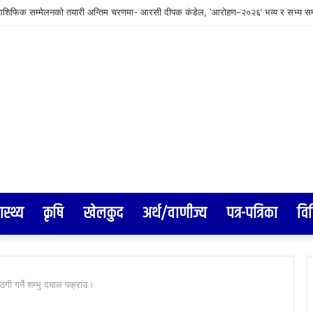
वस्थापनमा जुट्यो वीरगञ्ज महानगर, इन्टरनेट सेवा प्रदायकलाई छलफलमा बोलाइयो
ास्थ्य
कृषि
खेलकुद
अर्थ/वाणीज्य
पत्र-पत्रिका
वि
गी गर्ने शम्भु दयाल पक्राउ।