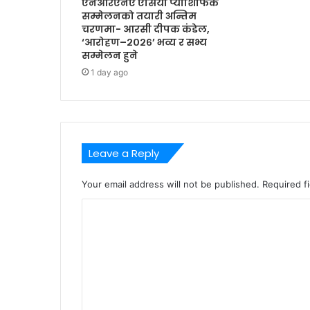
एनआरएनए एसिया प्याशिफिक
सम्मेलनको तयारी अन्तिम
चरणमा- आरसी दीपक कंडेल,
‘आरोहण–२०२६’ भव्य र सभ्य
सम्मेलन हुने
1 day ago
Leave a Reply
Your email address will not be published.
Required f
C
o
m
m
e