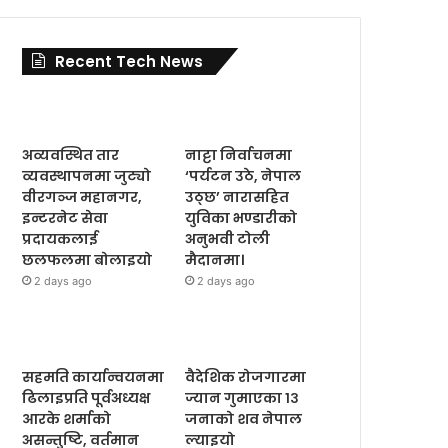
Recent Tech News
अव्यवस्थित तार
नाट्टा निर्वाचनमा
व्यवस्थापनमा जुट्यो
‘पर्यटन उठे, नेपाल
वीरगञ्ज महानगर,
उठ्छ’ नारासहित
इन्टरनेट सेवा
युविका भण्डारीको
प्रदायकलाई
अनुभवी टोली
छलफलमा बोलाइयो
मैदानमा।
2 days ago
2 days ago
सहमति कार्यान्वयनमा
वैदेशिक रोजगारमा
ढिलाइप्रति पूर्वअध्यक्ष
ज्यान गुमाएका १३
आरके शर्माको
जनाको शव नेपाल
असन्तुष्टि, वर्तमान
ल्याइयो