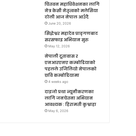
चितवन महाधिवेशनका लागि
नेत्र केसी नेतृत्वको मलेसिया
टोली आज नेपाल आउँदै
June 20, 2026
सिद्धेश्वर महादेव प्राङ्गणबाट
सरसफाइ अभियान सुरु
May 12, 2026
नेपाली दूतावास र
एनआरएनए कम्बोडियाको
पहलले उजिलियो नेपालको
छवि कम्बोडियामा
4 weeks ago
दाइजो प्रथा न्यूनीकरणका
लागि जनचेतना अभियान
आवश्यक : हिरामती कुश्वाहा
May 6, 2026