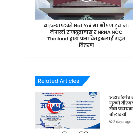
a
d
d
r
थाइल्याण्डको Hat Yai मा भीषण डुबान :
e
नेपाली राजदूतावास र NRNA NCC
s
Thailand द्वारा प्रभावितहरूलाई राहत
s
वितरण
Related Articles
अव्यवस्थित 
जुट्यो वीरग
सेवा प्रद
बोलाइयो
2 days ago