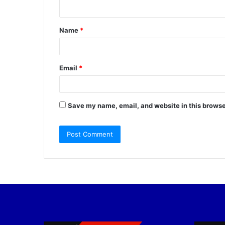
n
t
Name
*
*
Email
*
Save my name, email, and website in this browse