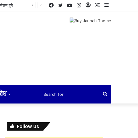
Facebook
Twitter
YouTube
Instagram
Log
Random
Sidebar
In
Article
विध
Search
for
Follow Us