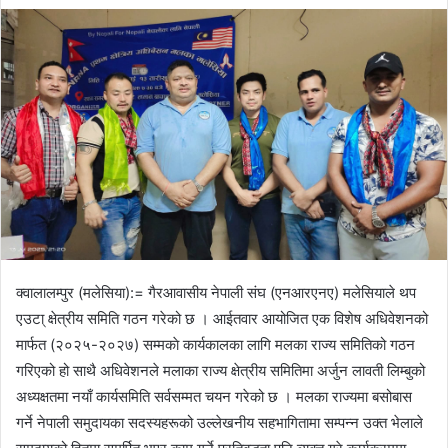
e
n
d
a
n
e
m
a
i
l
क्वालालम्पुर (मलेसिया):= गैरआवासीय नेपाली संघ (एनआरएनए) मलेसियाले थप
एउटा् क्षेत्रीय समिति गठन गरेको छ । आईतवार आयोजित एक विशेष अधिवेशनको
मार्फत (२०२५-२०२७) सम्मकाे कार्यकालका लागि मलका राज्य समितिको गठन
गरिएको हो साथै अधिवेशनले मलाका राज्य क्षेत्रीय समितिमा अर्जुन लावती लिम्बुको
अध्यक्षतमा नयाँ कार्यसमिति सर्वसम्मत चयन गरेको छ । मलका राज्यमा बसोबास
गर्ने नेपाली समुदायका सदस्यहरूको उल्लेखनीय सहभागितामा सम्पन्न उक्त भेलाले