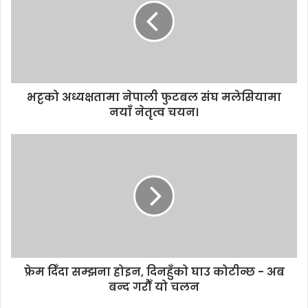
m
a
i
l
a
d
d
भट्टको अध्यक्षतामा नेपाली फुटबल संघ मलेसियामा
r
नयाँ नेतृत्व चयन।
e
s
s
फ्रेम दिँदा सम्झना होइन, दिनहुँको घाउ कोटीन्छ - अब
बन्द गरौँ यो चलन