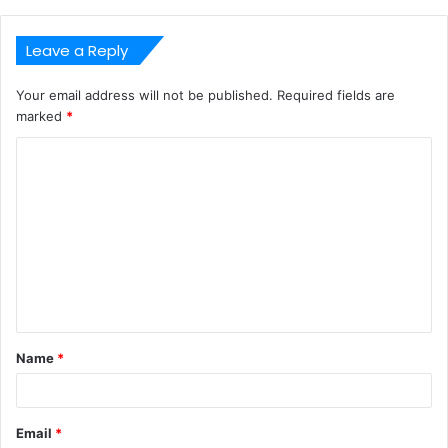
Leave a Reply
Your email address will not be published.
Required fields are
marked
*
C
o
m
m
e
n
t
Name
*
*
Email
*