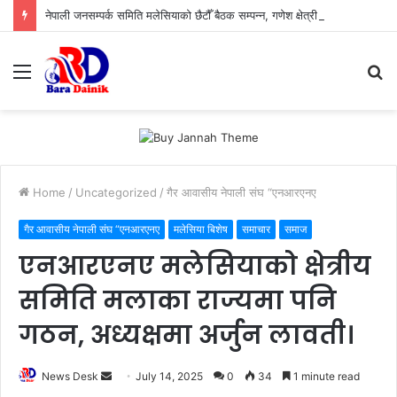
नेपाली जनसम्पर्क समिति मलेसियाको छैटौँ बैठक सम्पन्न, गणेश क्षेत्री प्रवक्ता र तिलोचन गौतम सह–कोषाध्यक्ष
Menu
S
fo
Home
/
Uncategorized
/
गैर आवासीय नेपाली संघ “एनआरएनए
गैर आवासीय नेपाली संघ “एनआरएनए
मलेसिया बिशेष
समाचार
समाज
एनआरएनए मलेसियाको क्षेत्रीय
समिति मलाका राज्यमा पनि
गठन, अध्यक्षमा अर्जुन लावती।
News Desk
S
July 14, 2025
0
34
1 minute read