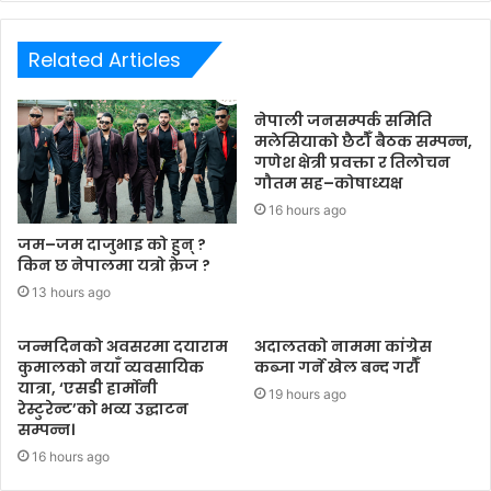
Related Articles
नेपाली जनसम्पर्क समिति
मलेसियाको छैटौँ बैठक सम्पन्न,
गणेश क्षेत्री प्रवक्ता र तिलोचन
गौतम सह–कोषाध्यक्ष
16 hours ago
जम–जम दाजुभाइ को हुन् ?
किन छ नेपालमा यत्रो क्रेज ?
13 hours ago
जन्मदिनको अवसरमा दयाराम
अदालतको नाममा कांग्रेस
कुमालको नयाँ व्यवसायिक
कब्जा गर्ने खेल बन्द गरौँ
यात्रा, ‘एसडी हार्मोनी
19 hours ago
रेस्टुरेन्ट’को भव्य उद्घाटन
सम्पन्न।
16 hours ago