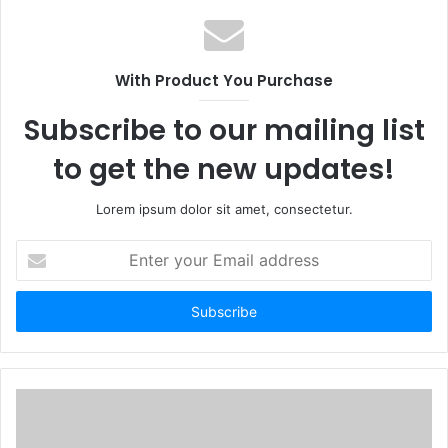
s
i
t
With Product You Purchase
e
Subscribe to our mailing list
to get the new updates!
Lorem ipsum dolor sit amet, consectetur.
E
n
t
e
r
y
o
u
r
E