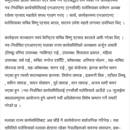
समुदायको हितमा समर्पित भएर काम गर्ने प्रतिबद्धता पनि व्यक्त गरे कार्यक्रममा
नव-निर्वाचित कार्यसमितिलाई एनआरएनए (एनसीसी) मलेसियाका वर्तमान अध्यक्ष
राकेश प्रसाद महतोले सपथ ग्रहण गराए । साथै, कार्यक्रममा एनआरएनए
मलेसियाका सचिव विष्णु प्रसाद बराल, सदस्य उमेश महतो लगायत उपस्थित थिए ।
कार्यक्रम सञ्चालन स्वयं केन्द्रिय सचिव विष्णु प्रसाद बरालले आफैं गरेका थिए ।
नव-निर्वाचित एनआरएनए मलाका राज्य कार्यसमितिको अध्यक्षमा अर्जुन लावती
(लिम्बू) वरिष्ठ उपाध्यक्ष: ग्याबिन्द्र राई , उपाध्यक्ष: शिवलाल ढकाल , महिला
उपाध्यक्ष: वर्षा राई , सचिव: मनोज दशौँदी , कोषाध्यक्ष: अस्मिता भोलन , सह-सचिव:
तोपजङ पाण्डे , सह-कोषाध्यक्ष: सागर राई , युवा संयोजक: झनक बस्नेत चयन
भएका हुन त्यस्तै सदस्यहरूमा क्रमशः तिर्सना तामाङ , ढकमनी विक , त्रीवत लिम्बू
, समिन तामाङ , सफर मोक्तान , पुर्व तामाङ , मान तामाङ , अजय धामी चयन
भएका हुन ।नव-निर्वाचित कार्यसमितिलाई एनसीसी मलेसियाले आउँदो २७ जुलाईमा
क्वालालम्पुरमा आयोजना हुने आफ्नो नवौं अधिवेशनमा विशेष सम्मान गर्ने तयारी
गरेको छ ।
मलाका राज्य कार्यसमितिबाट अब चाँडै नै कार्ययोजना सार्वजनिक गरिनेछ। यस
समितिले मलेसियाको मलाका क्षेत्रमा रहेका नेपालीहरूको समस्या समाधान, हक–