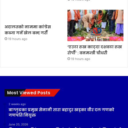
अदालतको नाममा कांग्रेस
कब्जा गर्ने खेल बन्द गरौँ
19 hours ago
‘एउटा रुख काट्दा दशवटा रुख
रोपौँ’ : वनमन्त्री चौधरी
19 hours ago
Most Viewed Posts
2 weeks ago
बाग्लुङका प्रमुख सेनानी तारा बहादुर खड्का वीर दल गणको
गणपति नियुक्त
June 20, 2026